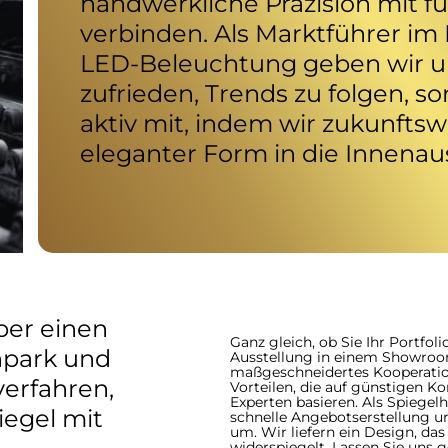
handwerkliche Präzision mit f
verbinden. Als Marktführer im 
LED-Beleuchtung geben wir u
zufrieden, Trends zu folgen, s
aktiv mit, indem wir zukunfts
eleganter Form in die Innenau
er einen
Ganz gleich, ob Sie Ihr Portfol
park und
Ausstellung in einem Showroom
maßgeschneidertes Kooperation
erfahren,
Vorteilen, die auf günstigen K
Experten basieren. Als Spiegelhe
iegel mit
schnelle Angebotserstellung un
um. Wir liefern ein Design, da
widerspiegelt. Lassen Sie uns 