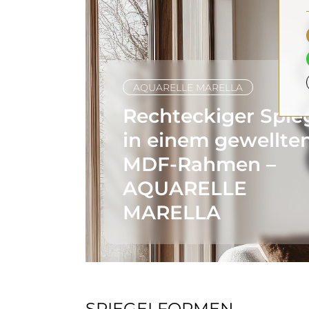
AQUARELLE MARELLA
Rechteckiger Spie
in einem gewellte
MDF-Rahmen –
AQUARELLE
MARELLA
SPIEGELFORMEN