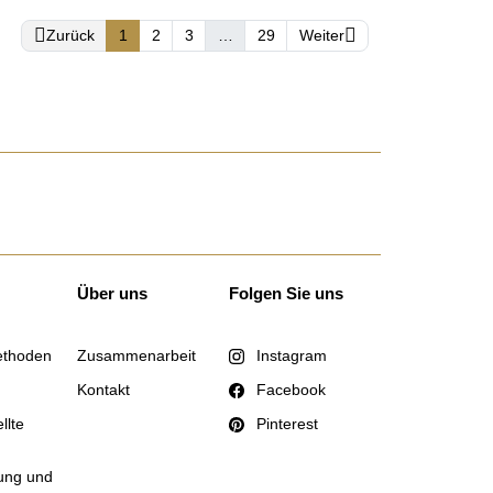


Zurück
1
2
3
…
29
Weiter
Über uns
Folgen Sie uns
ethoden
Zusammenarbeit
Instagram
Kontakt
Facebook
llte
Pinterest
tung und