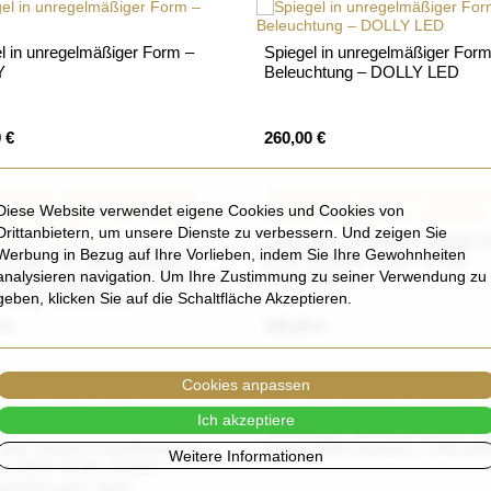
l in unregelmäßiger Form –
Spiegel in unregelmäßiger Form
Y
Beleuchtung – DOLLY LED
 €
260,00 €
Diese Website verwendet eigene Cookies und Cookies von
Drittanbietern, um unsere Dienste zu verbessern. Und zeigen Sie
Halbovales stehender Spiegel 
Werbung in Bezug auf Ihre Vorlieben, indem Sie Ihre Gewohnheiten
ckiger, auf Maß gefertigter
MDF-Rahmen SLIM - DOMI
analysieren navigation. Um Ihre Zustimmung zu seiner Verwendung zu
ktischspiegel in zwei Teilen mit
STEHEND
geben, klicken Sie auf die Schaltfläche Akzeptieren.
chtung - AGIS LED
 €
360,00 €
Cookies anpassen
Ich akzeptiere
Dekorativer Wandspiegel für Kin
aler Spiegel in goldfarbenem
einem MDF-Rahmen - HÄUSE
Weitere Informationen
n MDF SLIM - DOMI -
nfarbe nach Wahl