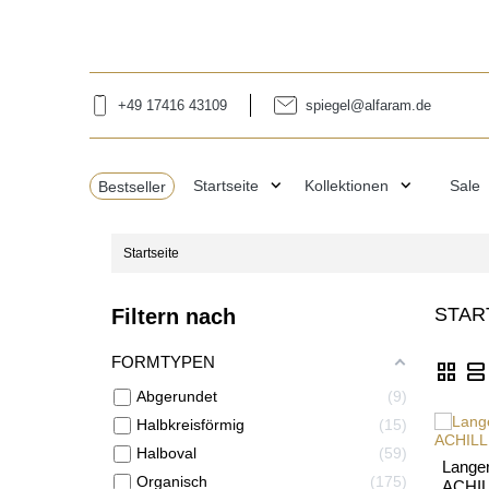
+49 17416 43109
spiegel@alfaram.de
expand_more
expand_more
Bestseller
Startseite
Kollektionen
Sale
Startseite
STAR
Filtern nach
FORMTYPEN
grid_view
view_agenda
Abgerundet
9
Halbkreisförmig
15
Halboval
59
Langer
Organisch
175
ACHI