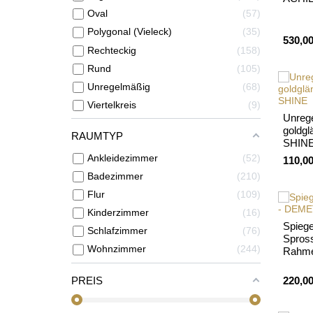
Oval
57
Polygonal (Vieleck)
35
530,00
Rechteckig
158
Rund
105
Unregelmäßig
68
Viertelkreis
9
Unrege
goldg
RAUMTYP
SHIN
Ankleidezimmer
52
110,00
Badezimmer
210
Flur
109
Kinderzimmer
16
Spiegel
Schlafzimmer
76
Spros
Wohnzimmer
244
Rahme
PREIS
220,00