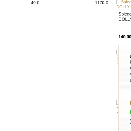
40
€
1170
€
Spiege
DOLL
140,00
Rechte
Schmin
Beleu
180,00
Halbov
Rahme
Rahme