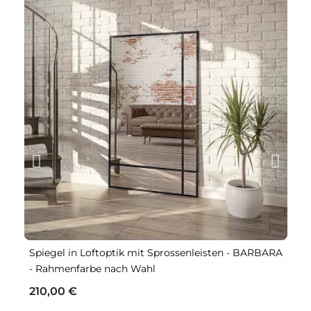
Spiegel in Loftoptik mit Sprossenleisten - BARBARA
B
- Rahmenfarbe nach Wahl
M
210,00 €
1