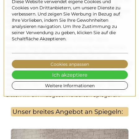
ausgehen zu betrachten. Der Spiegel sollte gut an
Diese Website verwendet eigene Cookies und
der Wand befestigt sein, weil es kann schnell
Cookies von Drittanbietern, um unsere Dienste zu
zerbrechen wenn wir verspätet sind. Spiegel kann
verbessern. Und zeigen Sie Werbung in Bezug auf
hier den Raum Vergrößern, besonders wen der
Ihre Vorlieben, indem Sie Ihre Gewohnheiten
Spiegel befindet sich gegen den Eintritt ins
analysieren navigation. Um Ihre Zustimmung zu
nächstes Raum.
seiner Verwendung zu geben, klicken Sie auf die
Die Wahl muss nicht schwer sein
Schaltfläche Akzeptieren.
Wen die Wahl des Spiegels schwer fehlt, kennen
sie immer die Wahl mit unserem Personal
besprechen, der wird ihnen beraten in dieser
Situation. Der Model wird nicht nur zu unserem Stil
Cookies anpassen
passen, sondern wird ihre Vorzuge betonen. Wenn
du willst selbst die Entscheidung treffen, in
Ich akzeptiere
unserem Katalog wirst du eine große Anzahl von
Spiegel finden die zu deinen Stil passen. Wenn du
Weitere Informationen
hier deinen richtiges Model nicht finden kannst,
bitten wir ein maßgeschneiderten Spiegel an.
Unser breites Angebot an Spiegeln: