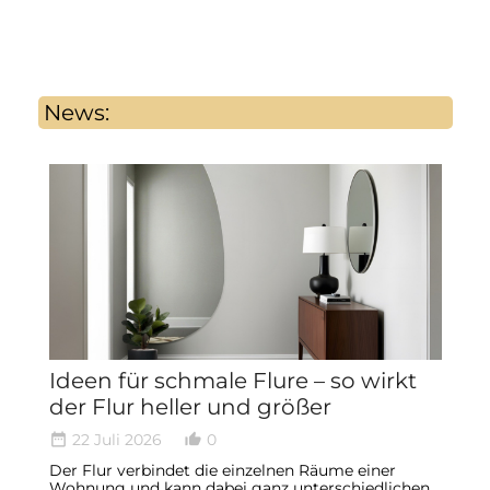
News:
Ideen für schmale Flure – so wirkt
B
der Flur heller und größer
u
B
22 Juli 2026
0
date_range
thumb_up_alt
date_ran
Der Flur verbindet die einzelnen Räume einer
Da
Wohnung und kann dabei ganz unterschiedlichen
W