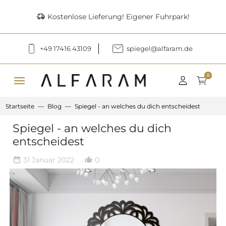
delivery_truck_speed
Kostenlose Lieferung! Eigener Fuhrpark!
+49 17416 43109
spiegel@alfaram.de
menu
0
Startseite
Blog
Spiegel - an welches du dich entscheidest
Spiegel - an welches du dich
entscheidest
31 Januar 2022
0
date_range
thumb_up_alt