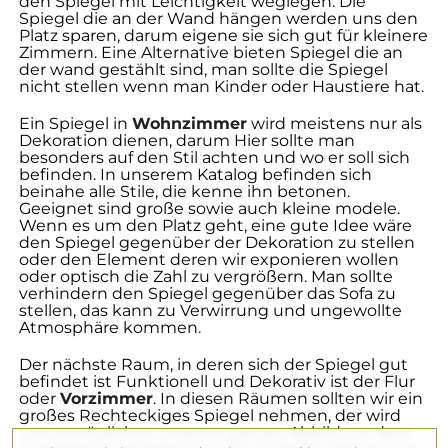
den Spiegel mit Leichtigkeit weglegen. Die
Spiegel die an der Wand hängen werden uns den
Platz sparen, darum eigene sie sich gut für kleinere
Zimmern. Eine Alternative bieten Spiegel die an
der wand gestählt sind, man sollte die Spiegel
nicht stellen wenn man Kinder oder Haustiere hat.
Ein Spiegel in
Wohnzimmer
wird meistens nur als
Dekoration dienen, darum Hier sollte man
besonders auf den Stil achten und wo er soll sich
befinden. In unserem Katalog befinden sich
beinahe alle Stile, die kenne ihn betonen.
Geeignet sind große sowie auch kleine modele.
Wenn es um den Platz geht, eine gute Idee wäre
den Spiegel gegenüber der Dekoration zu stellen
oder den Element deren wir exponieren wollen
oder optisch die Zahl zu vergrößern. Man sollte
verhindern den Spiegel gegenüber das Sofa zu
stellen, das kann zu Verwirrung und ungewollte
Atmosphäre kommen.
Der nächste Raum, in deren sich der Spiegel gut
befindet ist Funktionell und Dekorativ ist der Flur
oder
Vorzimmer
. In diesen Räumen sollten wir ein
großes Rechteckiges Spiegel nehmen, der wird
uns ermöglichen unseres ganzes Abbild vor dem