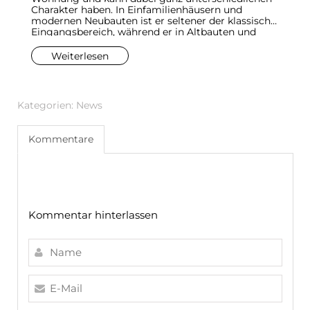
Charakter haben. In Einfamilienhäusern und
in
modernen Neubauten ist er seltener der klassische
d
Eingangsbereich, während er in Altbauten und
Na
älteren Mehrfamilienhäusern meist als Diele dient
K
– und dann oft als schmaler Flur.
G
Weiterlesen
i
Kategorien:
News
Kommentare
Kommentar hinterlassen