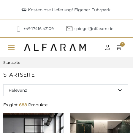
delivery_truck_speed
Kostenlose Lieferung! Eigener Fuhrpark!
+49 17416 43109
spiegel@alfaram.de
menu
0
Startseite
STARTSEITE
expand_more
Relevanz
Es gibt
688
Produkte.