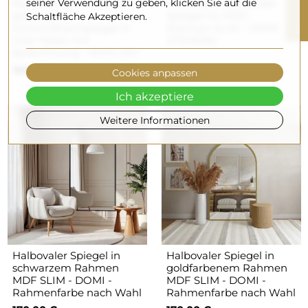
R
Rechteckiger, auf Maß
seiner Verwendung zu geben, klicken Sie auf die
Halbovales stehender
gefertigter
Spiegel im MDF-
Schaltfläche Akzeptieren.
F
I
L
T
E
Schminktischspiegel in
Rahmen SLIM - DOMI
zwei Teilen mit
STEHEND
Beleuchtung - AGIS LED
180,00 €
360,00 €
Cookies anpassen
Ich akzeptiere
Weitere Informationen
Halbovaler Spiegel in
Halbovaler Spiegel in
schwarzem Rahmen
goldfarbenem Rahmen
MDF SLIM - DOMI -
MDF SLIM - DOMI -
Rahmenfarbe nach Wahl
Rahmenfarbe nach Wahl