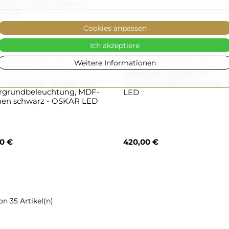
irnen in MDF-Rahmen -
 YORK
0 €
530,00 €
80,00 €
Cookies anpassen
Ich akzeptiere
Weitere Informationen
Halbovaler Spiegel mit
r zweiteiliger Spiegel mit
Hintergrundbeleuchtung -
rgrundbeleuchtung, MDF-
LED
en schwarz - OSKAR LED
0 €
420,00 €
von 35 Artikel(n)