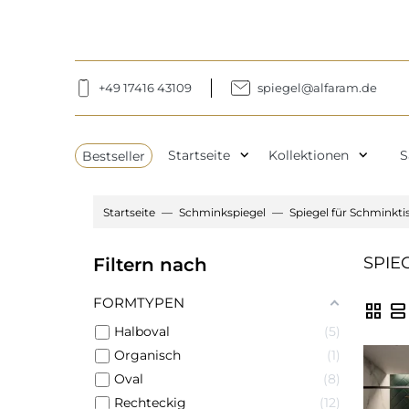
+49 17416 43109
spiegel@alfaram.de
expand_more
expand_more
Bestseller
Startseite
Kollektionen
S
Startseite
Schminkspiegel
Spiegel für Schminkti
SPIE
Filtern nach
FORMTYPEN
grid_view
view_agenda
Halboval
5
Organisch
1
Oval
8
Rechteckig
12