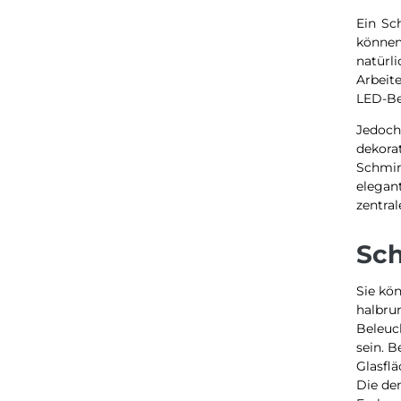
Ein Sc
können
natürli
Arbeit
LED-Be
Jedoch
dekorat
Schmin
elegan
zentra
Sch
Sie kön
halbru
Beleuc
sein. B
Glasflä
Die de