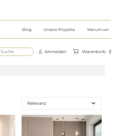
Blog
Unsere Projekte
Warum wir
h
0
Anmelden
Warenkorb
expand_more
Relevanz