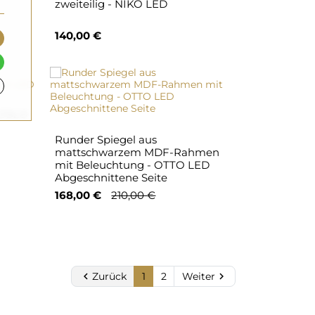
zweiteilig - NIKO LED
140,00 €
 OSLO
Runder Spiegel aus
mattschwarzem MDF-Rahmen
mit Beleuchtung - OTTO LED
Abgeschnittene Seite
168,00 €
210,00 €

Zurück
1
2
Weiter
