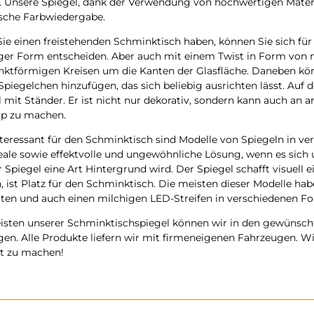
 Unsere Spiegel, dank der Verwendung von hochwertigen Material
ische Farbwiedergabe.
ie einen freistehenden Schminktisch haben, können Sie sich für
iger Form entscheiden. Aber auch mit einem Twist in Form von 
nktförmigen Kreisen um die Kanten der Glasfläche. Daneben kön
iegelchen hinzufügen, das sich beliebig ausrichten lässt. Auf 
 mit Ständer. Er ist nicht nur dekorativ, sondern kann auch an
p zu machen.
teressant für den Schminktisch sind Modelle von Spiegeln in ver
deale sowie effektvolle und ungewöhnliche Lösung, wenn es sich
 Spiegel eine Art Hintergrund wird. Der Spiegel schafft visuell e
 ist Platz für den Schminktisch. Die meisten dieser Modelle ha
iten und auch einen milchigen LED-Streifen in verschiedenen Fo
isten unserer Schminktischspiegel können wir in den gewüns
gen. Alle Produkte liefern wir mit firmeneigenen Fahrzeugen. Wi
ut zu machen!