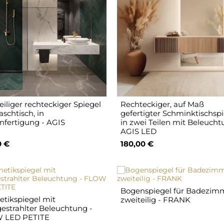
eiliger rechteckiger Spiegel
Rechteckiger, auf Maß
aschtisch, in
gefertigter Schminktischsp
fertigung - AGIS
in zwei Teilen mit Beleucht
AGIS LED
0 €
180,00 €
Bogenspiegel für Badezim
tikspiegel mit
zweiteilig - FRANK
estrahlter Beleuchtung -
 LED PETITE