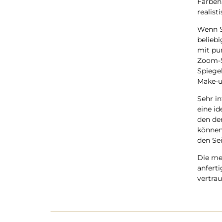
Farben.
realist
Wenn S
belieb
mit pu
Zoom-Sp
Spiegel
Make-u
Sehr in
eine i
den der
können,
den Se
Die me
anferti
vertra