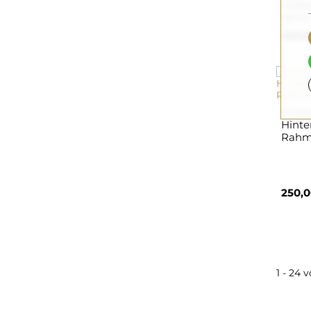
Glühb
NEW
424,0
Ovale
Hinte
Rahm
250,0
1 - 24 