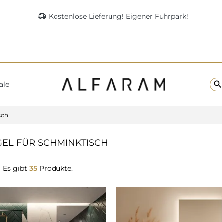
delivery_truck_speed
Kostenlose Lieferung! Eigener Fuhrpark!
searc
ale
sch
GEL FÜR SCHMINKTISCH
Es gibt
35
Produkte.