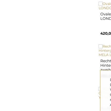
Ovale
LOND
420,0
Recht
Hinte
zweit
280,0
Runde