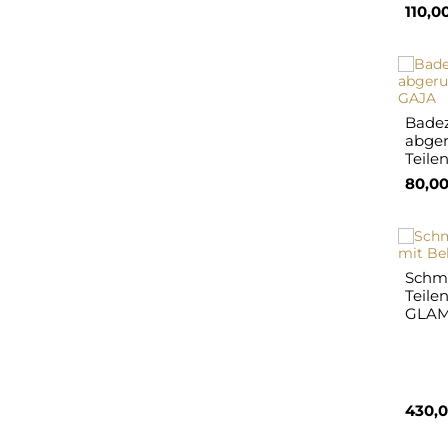
110,0
Badez
abger
Teile
80,00
Schmi
Teile
GLAM
430,0