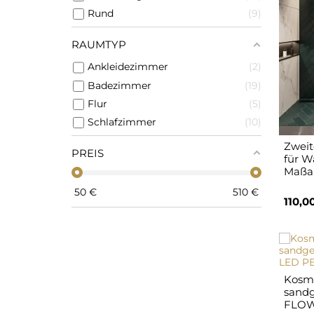
Rund
9
RAUMTYP
Ankleidezimmer
2
Badezimmer
19
Flur
5
Schlafzimmer
10
Zweit
PREIS
für W
Maßan
50
€
510
€
110,0
Kosme
sandg
FLOW