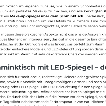
hminktisch im eigenen Zuhause, wie in einem Schönheitssalon
, um ein perfektes Make-up zu machen, und alle benötigten K
ch ein
Make-up-Spiegel über dem Schminktisch
unerlässlich,
en auszuführen und sich um die Details zu kümmern. Eine mo
leuchtung. Das Licht ermöglicht es, mehr Details zu sehen, was
 müssen diese praktischen Aspekte nicht das einzige Auswahlkri
ives Element im Interieur sein, das gut in die gesamte Einrichtu
ktische ist der Ort, wo Sie etwas finden, das perfekt zum Raum
te oder einfachere Modelle und LED-Beleuchtung sorgen dafür, 
len Punkt im Raum mit sehr dekorativem Charakter werden kann
minktisch mit LED-Spiegel – d
nen sich für traditionelle, rechteckige, kleinere oder größere Sp
nde, sowie für Modelle mit unregelmäßigen Formen und nach 
htung oder LED-Spiegel. Die LED-Beleuchtung für den Spiegel ka
essere Beleuchtung des Reflexionsbereichs bieten Spiegel mit e
che. Dadurch fällt das Licht auf die Person vor dem Spiegel, so
m Tageslicht nahekommende Farbtemperatur von natürlichem Weiß