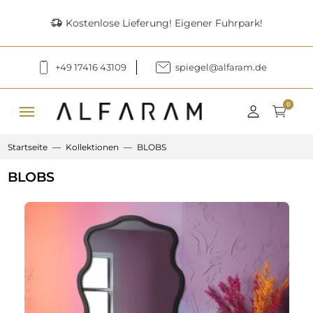
delivery_truck_speed
Kostenlose Lieferung! Eigener Fuhrpark!
+49 17416 43109
spiegel@alfaram.de
menu
0
Startseite
Kollektionen
BLOBS
BLOBS