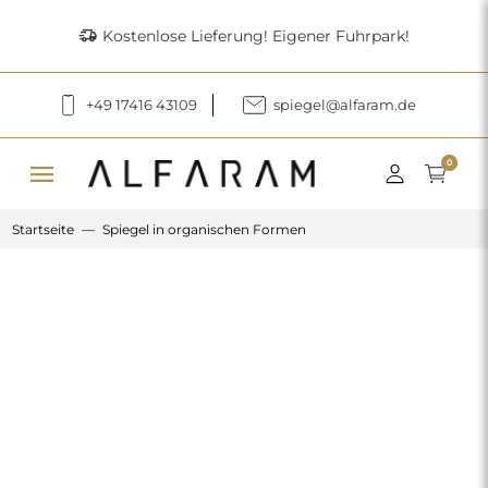
delivery_truck_speed
Kostenlose Lieferung! Eigener Fuhrpark!
+49 17416 43109
spiegel@alfaram.de
menu
0
Startseite
Spiegel in organischen Formen
Previous
Next
Set von Spiegeln mit unregelmäßiger