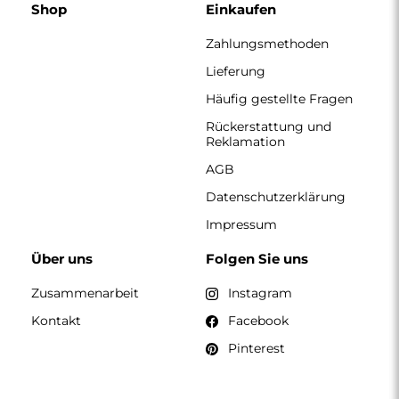
KONTAKT
Wir haben montags bis freitags von 7:00 bis 15:00 Uhr
geöffnet.
Telefon
+49 17416 43109
spiegel@alfaram.de
Alfaram sp. z o.o. © 2026
Ausführung:
AbcWeb.pl