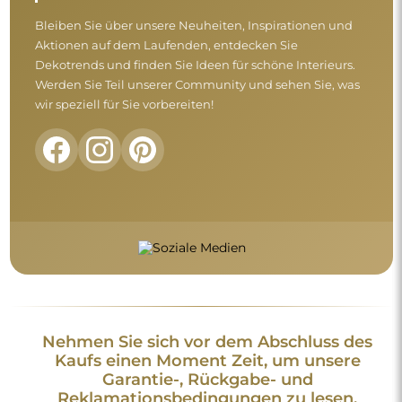
Garantie-, Rückgabe- und
Reklamationsbedingungen zu lesen.
Allgemeine Geschäftsbedingungen
Rückgabe und Reklamationen
FAQ
Zusätzliche Informationen:
Die Spiegeldesigns, Fotos und Beschreibungen sind
urheberrechtlich geschützt. Alle Rechte vorbehalten ©
Alfaram sp. z o.o. Das Kopieren, der Verkauf oder die
Verbreitung der Designs, Fotos und Beschreibungen der
Spiegel ohne vorherige Zustimmung von © Alfaram sp. z o.o.
ist untersagt. Jede widerrechtliche Nutzung von Inhalten, die
geistiges Eigentum darstellen (insbesondere zu