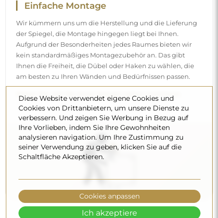
Reinigung und Pflege
Für einen optimalen Glanz genügen ein Mikrofasertuch
und warmes Wasser. Wenn Sie sich für spezielle
Reinigungsmittel entscheiden, achten Sie darauf, dass sie
einen neutralen pH-Wert (etwa 7) haben. Vermeiden Sie
scharfe Reinigungsmittel mit Essig, Ammoniak oder
Diese Website verwendet eigene Cookies und
starken Säuren – so behält der Spiegel sein schönes
Cookies von Drittanbietern, um unsere Dienste zu
Spiegelbild über viele Jahre.
verbessern. Und zeigen Sie Werbung in Bezug auf
Ihre Vorlieben, indem Sie Ihre Gewohnheiten
Möchten Sie mehr erfahren?
analysieren navigation. Um Ihre Zustimmung zu
Entdecken Sie weitere Tipps in unserem Blog.
seiner Verwendung zu geben, klicken Sie auf die
Schaltfläche Akzeptieren.
Cookies anpassen
Ich akzeptiere