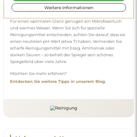
Weitere Informationen
Lieferung nach Hause
Wir bieten einen Lieferservice nach Hause an, mit dem Sie
die Sendung direkt an Ihrer Haustür entgegennehmen.
Gegen einen Aufpreis von 40 € bieten wir zusätzlich einen
Hineintrageservice
an, mit dem die Sendung direkt in
Ihre Wohnung gebracht wird (für Maße bis 80×120 cm oder
einen Durchmesser von 100 cm). Bei größeren Produkten
kann eine kleine Hilfe nötig sein, z. B. das Öffnen der Tür.
Wenn Sie diesen Service bei der Bestellung nicht
auswählen und bezahlen, trägt der Kurier die Sendung
nicht in Ihre Wohnung hinein.