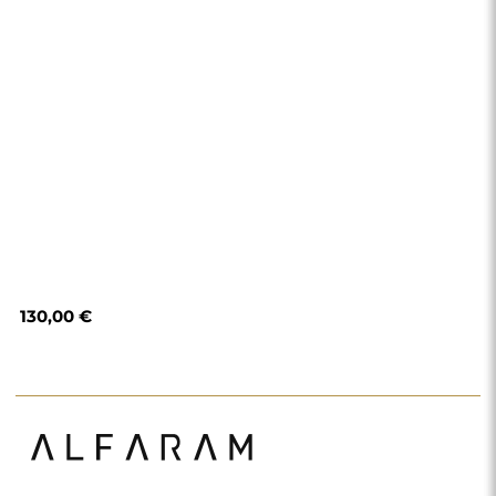
Shop
Einkaufen
Zahlungsmethoden
Lieferung
Häufig gestellte Fragen
Rückerstattung und
Reklamation
AGB
Datenschutzerklärung
Impressum
Über uns
Folgen Sie uns
Zusammenarbeit
Instagram
Kontakt
Facebook
Pinterest