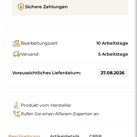
Beschreibung
Artikeldetails
GPSR
Trusted Shops Reviews
Standardmaße
90x111
100x123
Andere Maße werden nach den individuellen
Anforderungen des Kunden gefertigt. Wird für das
bestellte Produkt zusätzliches Zubehör gewählt, wird es zu
einem nicht vorgefertigten Produkt, das nach den
individuellen Vorgaben des Verbrauchers gefertigt wird.
Diese Produkte sind von Rückgabe und Umtausch
ausgeschlossen.