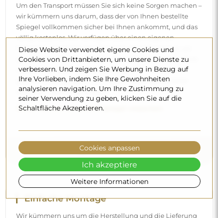
Um den Transport müssen Sie sich keine Sorgen machen –
wir kümmern uns darum, dass der von Ihnen bestellte
Spiegel vollkommen sicher bei Ihnen ankommt, und das
völlig kostenlos. Wir verfügen über einen eigenen
Fuhrpark und geschultes Personal, deshalb können wir
Diese Website verwendet eigene Cookies und
Cookies von Drittanbietern, um unsere Dienste zu
garantieren, dass der Spiegel unversehrt ankommt, ohne
verbessern. Und zeigen Sie Werbung in Bezug auf
zusätzliche Kosten. Selbst wenn Sie einen Spiegel in
Ihre Vorlieben, indem Sie Ihre Gewohnheiten
großen Abmessungen bestellen, können Sie mit einer
analysieren navigation. Um Ihre Zustimmung zu
schnellen Lieferung rechnen.
seiner Verwendung zu geben, klicken Sie auf die
Schaltfläche Akzeptieren.
Sehen Sie, wie wir unsere Spiegel verpacken.
Cookies anpassen
Ich akzeptiere
Weitere Informationen
Einfache Montage
Wir kümmern uns um die Herstellung und die Lieferung