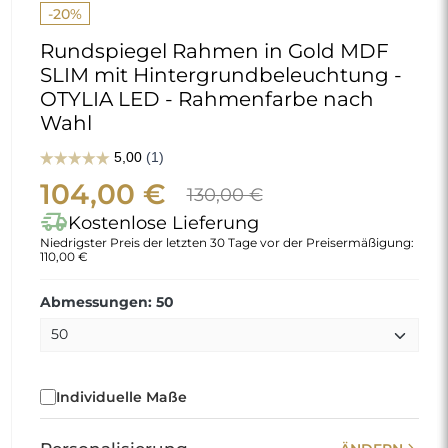
-20%
Rundspiegel Rahmen in Gold MDF
SLIM mit Hintergrundbeleuchtung -
OTYLIA LED - Rahmenfarbe nach
Wahl
104,00 €
130,00 €
delivery_truck_speed
Kostenlose Lieferung
Niedrigster Preis der letzten 30 Tage vor der Preisermäßigung:
110,00 €
Abmessungen: 50
Individuelle Maße
chevron_right