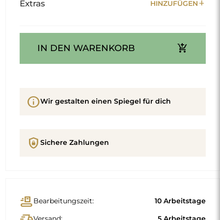
add
Extras
HINZUFÜGEN
add_shopping_cart
IN DEN WARENKORB
info
Wir gestalten einen Spiegel für dich
shield_lock
Sichere Zahlungen
conveyor_belt
Bearbeitungszeit:
10 Arbeitstage
delivery_truck_speed
Versand:
5 Arbeitstage