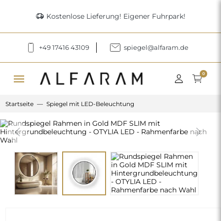
delivery_truck_speed
Kostenlose Lieferung! Eigener Fuhrpark!
+49 17416 43109
spiegel@alfaram.de
menu
0
Startseite
Spiegel mit LED-Beleuchtung
Previous
Next