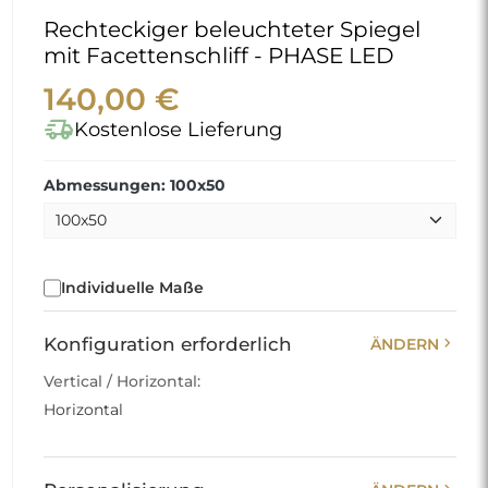
Rechteckiger beleuchteter Spiegel
mit Facettenschliff - PHASE LED
140,00 €
delivery_truck_speed
Kostenlose Lieferung
Abmessungen: 100x50
Individuelle Maße
chevron_right
Konfiguration erforderlich
ÄNDERN
Vertical / Horizontal:
Horizontal