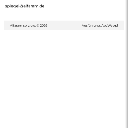
spiegel@alfaram.de
Alfaram sp. z o.o. © 2026
Ausführung:
AbcWeb.pl