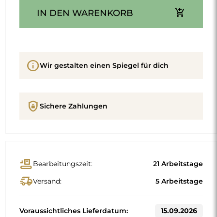
add_shopping_cart
IN DEN WARENKORB
info
Wir gestalten einen Spiegel für dich
shield_lock
Sichere Zahlungen
conveyor_belt
Bearbeitungszeit:
21 Arbeitstage
delivery_truck_speed
Versand:
5 Arbeitstage
Voraussichtliches Lieferdatum:
15.09.2026