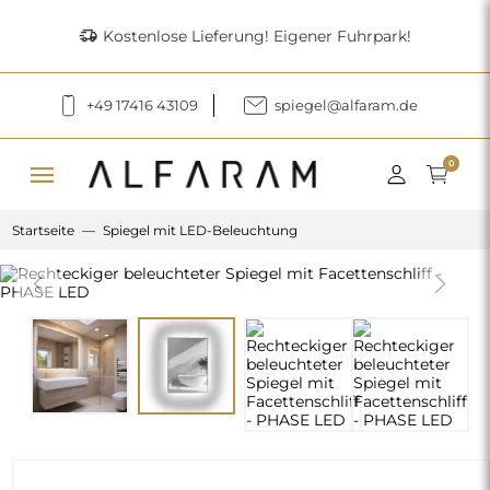
delivery_truck_speed
Kostenlose Lieferung! Eigener Fuhrpark!
+49 17416 43109
spiegel@alfaram.de
menu
0
Startseite
Spiegel mit LED-Beleuchtung
Previous
Next