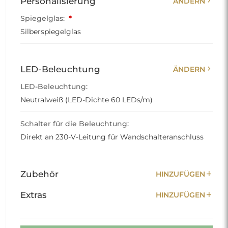
chevron_right
Personalisierung
ÄNDERN
Spiegelglas:
*
Silberspiegelglas
chevron_right
LED-Beleuchtung
ÄNDERN
LED-Beleuchtung:
Neutralweiß (LED-Dichte 60 LEDs/m)
Schalter für die Beleuchtung:
Direkt an 230-V-Leitung für Wandschalteranschluss
add
Zubehör
HINZUFÜGEN
add
Extras
HINZUFÜGEN