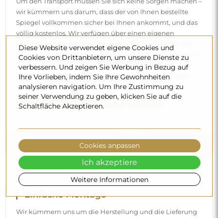
Um den Transport müssen Sie sich keine Sorgen machen –
wir kümmern uns darum, dass der von Ihnen bestellte
Spiegel vollkommen sicher bei Ihnen ankommt, und das
völlig kostenlos. Wir verfügen über einen eigenen
Fuhrpark und geschultes Personal, deshalb können wir
Diese Website verwendet eigene Cookies und
garantieren, dass der Spiegel unversehrt ankommt, ohne
Cookies von Drittanbietern, um unsere Dienste zu
zusätzliche Kosten. Selbst wenn Sie einen Spiegel in
verbessern. Und zeigen Sie Werbung in Bezug auf
Ihre Vorlieben, indem Sie Ihre Gewohnheiten
großen Abmessungen bestellen, können Sie mit einer
analysieren navigation. Um Ihre Zustimmung zu
schnellen Lieferung rechnen.
seiner Verwendung zu geben, klicken Sie auf die
Sehen Sie, wie wir unsere Spiegel verpacken.
Schaltfläche Akzeptieren.
Cookies anpassen
Ich akzeptiere
Weitere Informationen
Einfache Montage
Wir kümmern uns um die Herstellung und die Lieferung