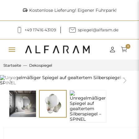
delivery_truck_speed
Kostenlose Lieferung! Eigener Fuhrpark!
+49 17416 43109
spiegel@alfaram.de
menu
0
Startseite
Dekospiegel
Previous
Next