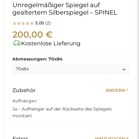
Unregelmäßiger Spiegel auf
gealtertem Silberspiegel – SPINEL
200,00 €
delivery_truck_speed
Kostenlose Lieferung
Abmessungen: 70x84
chevron_right
Zubehör
ÄNDERN
Aufhänger:
Ja – Aufhänger auf der Rückseite des Spiegels
montiert
add
Extras
HINZUFÜGEN