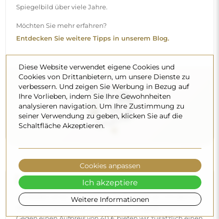
Spiegelbild über viele Jahre.
Möchten Sie mehr erfahren?
Entdecken Sie weitere Tipps in unserem Blog.
Diese Website verwendet eigene Cookies und
Cookies von Drittanbietern, um unsere Dienste zu
verbessern. Und zeigen Sie Werbung in Bezug auf
Ihre Vorlieben, indem Sie Ihre Gewohnheiten
analysieren navigation. Um Ihre Zustimmung zu
seiner Verwendung zu geben, klicken Sie auf die
Schaltfläche Akzeptieren.
Cookies anpassen
Lieferung nach Hause
Ich akzeptiere
Wir bieten einen Lieferservice nach Hause an, mit dem Sie
Weitere Informationen
die Sendung direkt an Ihrer Haustür entgegennehmen.
Gegen einen Aufpreis von 40 € bieten wir zusätzlich einen