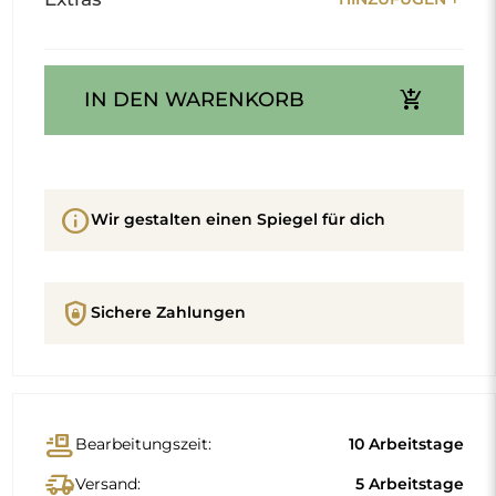
add_shopping_cart
IN DEN WARENKORB
info
Wir gestalten einen Spiegel für dich
shield_lock
Sichere Zahlungen
conveyor_belt
Bearbeitungszeit:
10 Arbeitstage
delivery_truck_speed
Versand:
5 Arbeitstage