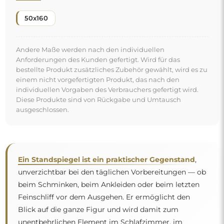
Blick auf die ganze Figur und wird damit zum
unentbehrlichen Element im Schlafzimmer, im
"
Ankleideraum und sogar im Flur.
Eine bequeme Lösung, die den Alltag erleichtert
.
Kostenlose Lieferung und sicherer
Transport
Um den Transport müssen Sie sich keine Sorgen machen –
wir kümmern uns darum, dass der von Ihnen bestellte
Spiegel vollkommen sicher bei Ihnen ankommt, und das
völlig kostenlos. Wir verfügen über einen eigenen
Fuhrpark und geschultes Personal, deshalb können wir
garantieren, dass der Spiegel unversehrt ankommt, ohne