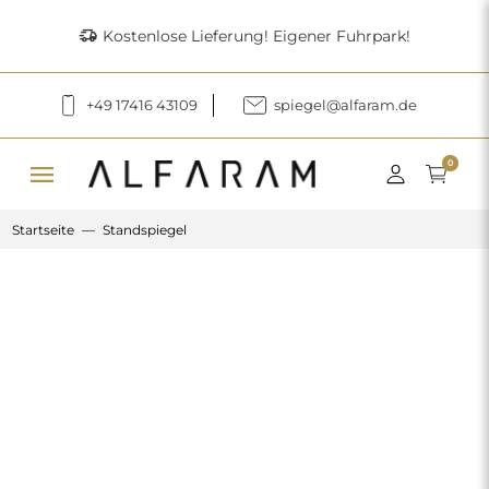
delivery_truck_speed
Kostenlose Lieferung! Eigener Fuhrpark!
+49 17416 43109
spiegel@alfaram.de
menu
0
Startseite
Standspiegel
Previous
Next