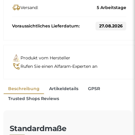
Standardmaße
50x160
Andere Maße werden nach den individuellen
Anforderungen des Kunden gefertigt. Wird für das
bestellte Produkt zusätzliches Zubehör gewählt, wird es zu
einem nicht vorgefertigten Produkt, das nach den
individuellen Vorgaben des Verbrauchers gefertigt wird.
Diese Produkte sind von Rückgabe und Umtausch
ausgeschlossen.
Ein Standspiegel ist ein praktischer Gegenstand
,
unverzichtbar bei den täglichen Vorbereitungen — ob
beim Schminken, beim Ankleiden oder beim letzten
Feinschliff vor dem Ausgehen. Er ermöglicht den