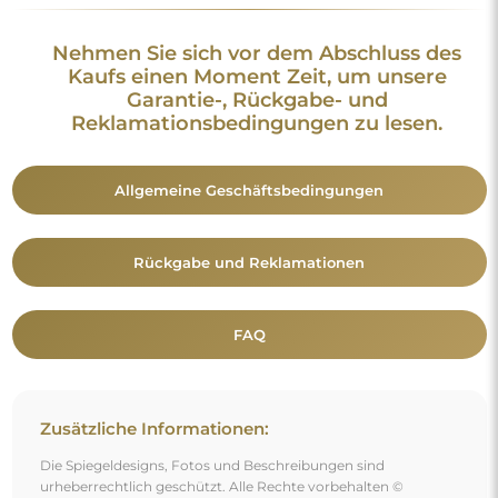
Die Spiegeldesigns, Fotos und Beschreibungen sind
urheberrechtlich geschützt. Alle Rechte vorbehalten ©
Alfaram sp. z o.o. Das Kopieren, der Verkauf oder die
Verbreitung der Designs, Fotos und Beschreibungen der
Spiegel ohne vorherige Zustimmung von © Alfaram sp. z o.o.
ist untersagt. Jede widerrechtliche Nutzung von Inhalten, die
geistiges Eigentum darstellen (insbesondere zu
Erwerbszwecken), stellt eine Straftat dar.
Die auf den Fotos sichtbaren Dekorationselemente dienen
ausschließlich der Gestaltung und sind nicht im Lieferumfang
des Spiegels enthalten.
Vielleicht gefällt Ihnen auch
Organischer Standspiegel im MDF-Rahmen – BARYT