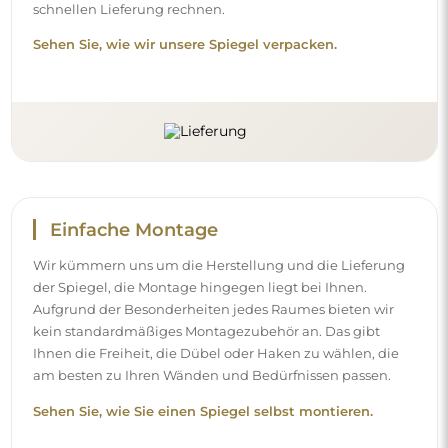
Sehen Sie, wie Sie einen Spiegel selbst montieren.
Reinigung und Pflege
Für einen optimalen Glanz genügen ein Mikrofasertuch
und warmes Wasser. Wenn Sie sich für spezielle
Reinigungsmittel entscheiden, achten Sie darauf, dass sie
einen neutralen pH-Wert (etwa 7) haben. Vermeiden Sie
scharfe Reinigungsmittel mit Essig, Ammoniak oder
starken Säuren – so behält der Spiegel sein schönes
Spiegelbild über viele Jahre.
Möchten Sie mehr erfahren?
Entdecken Sie weitere Tipps in unserem Blog.