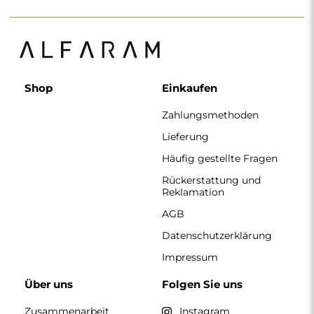
Über uns
Folgen Sie uns
Zusammenarbeit
Instagram
Kontakt
Facebook
Pinterest
KONTAKT
Wir haben montags bis freitags von 7:00 bis 15:00 Uhr
geöffnet.
Telefon
+49 17416 43109
spiegel@alfaram.de
Alfaram sp. z o.o. © 2026
Ausführung:
AbcWeb.pl