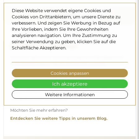
Diese Website verwendet eigene Cookies und
Cookies von Drittanbietern, um unsere Dienste zu
verbessern. Und zeigen Sie Werbung in Bezug auf
Ihre Vorlieben, indem Sie Ihre Gewohnheiten
analysieren navigation. Um Ihre Zustimmung zu
seiner Verwendung zu geben, klicken Sie auf die
Schaltfläche Akzeptieren.
Lieferung nach Hause
Wir bieten einen Lieferservice nach Hause an, mit dem Sie
die Sendung direkt an Ihrer Haustür entgegennehmen.
Cookies anpassen
Gegen einen Aufpreis von 40 € bieten wir zusätzlich einen
Hineintrageservice
an, mit dem die Sendung direkt in
Ich akzeptiere
Ihre Wohnung gebracht wird (für Maße bis 80×120 cm oder
Weitere Informationen
einen Durchmesser von 100 cm). Bei größeren Produkten
kann eine kleine Hilfe nötig sein, z. B. das Öffnen der Tür.
Wenn Sie diesen Service bei der Bestellung nicht
auswählen und bezahlen, trägt der Kurier die Sendung
nicht in Ihre Wohnung hinein.