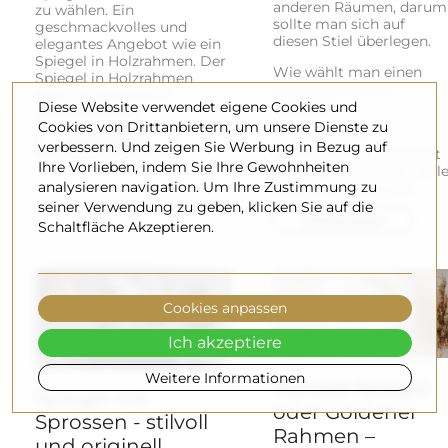
anderen Räumen, darum
zu wählen. Ein
sollte man sich auf
geschmackvolles und
diesen Stiel überlegen.
elegantes Angebot wie ein
Spiegel in Holzrahmen. Der
Wie wählt man einen
Spiegel in Holzrahmen
minimalistisches
passt zu Räumen in
Diese Website verwendet eigene Cookies und
Spiegel?
neumodischen...
Cookies von Drittanbietern, um unsere Dienste zu
In den Begriff
Weiterlesen
verbessern. Und zeigen Sie Werbung in Bezug auf
Minimalismus versteckt
Ihre Vorlieben, indem Sie Ihre Gewohnheiten
sich die Einfachheit, hell
analysieren navigation. Um Ihre Zustimmung zu
Farben und Vorsicht...
seiner Verwendung zu geben, klicken Sie auf die
Weiterlesen
Schaltfläche Akzeptieren.
Cookies anpassen
Ich akzeptiere
Weitere Informationen
Rundes Spiegel
Spiegel mit
oder Goldener
Sprossen - stilvoll
Rahmen –
und originell