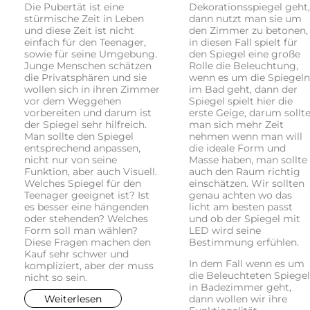
Die Pubertät ist eine
Dekorationsspiegel geht,
stürmische Zeit in Leben
dann nutzt man sie um
und diese Zeit ist nicht
den Zimmer zu betonen,
einfach für den Teenager,
in diesen Fall spielt für
sowie für seine Umgebung.
den Spiegel eine große
Junge Menschen schätzen
Rolle die Beleuchtung,
die Privatsphären und sie
wenn es um die Spiegeln
wollen sich in ihren Zimmer
im Bad geht, dann der
vor dem Weggehen
Spiegel spielt hier die
vorbereiten und darum ist
erste Geige, darum sollt
der Spiegel sehr hilfreich.
man sich mehr Zeit
Man sollte den Spiegel
nehmen wenn man will
entsprechend anpassen,
die ideale Form und
nicht nur von seine
Masse haben, man sollte
Funktion, aber auch Visuell.
auch den Raum richtig
Welches Spiegel für den
einschätzen. Wir sollten
Teenager geeignet ist? Ist
genau achten wo das
es besser eine hängenden
licht am besten passt
oder stehenden? Welches
und ob der Spiegel mit
Form soll man wählen?
LED wird seine
Diese Fragen machen den
Bestimmung erfühlen.
Kauf sehr schwer und
In dem Fall wenn es um
kompliziert, aber der muss
die Beleuchteten Spiegel
nicht so sein.
in Badezimmer geht,
Weiterlesen
dann wollen wir ihre