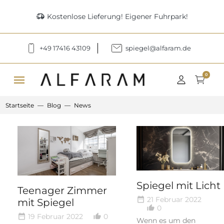
delivery_truck_speed
Kostenlose Lieferung! Eigener Fuhrpark!
+49 17416 43109
spiegel@alfaram.de
menu
0
Startseite
Blog
News
Spiegel mit Licht
Teenager Zimmer
21 Februar 2022
date_range
mit Spiegel
0
thumb_up_alt
19 Februar 2022
0
date_range
thumb_up_alt
Wenn es um den