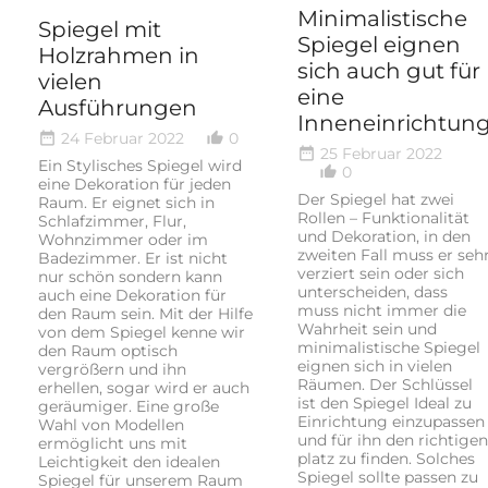
Minimalistische
Spiegel mit
Spiegel eignen
Holzrahmen in
sich auch gut für
vielen
eine
Ausführungen
Inneneinrichtun
24 Februar 2022
0
date_range
thumb_up_alt
25 Februar 2022
date_range
Ein Stylisches Spiegel wird
0
thumb_up_alt
eine Dekoration für jeden
Der Spiegel hat zwei
Raum. Er eignet sich in
Rollen – Funktionalität
Schlafzimmer, Flur,
und Dekoration, in den
Wohnzimmer oder im
zweiten Fall muss er seh
Badezimmer. Er ist nicht
verziert sein oder sich
nur schön sondern kann
unterscheiden, dass
auch eine Dekoration für
muss nicht immer die
den Raum sein. Mit der Hilfe
Wahrheit sein und
von dem Spiegel kenne wir
minimalistische Spiegel
den Raum optisch
eignen sich in vielen
vergrößern und ihn
Räumen. Der Schlüssel
erhellen, sogar wird er auch
ist den Spiegel Ideal zu
geräumiger. Eine große
Einrichtung einzupassen
Wahl von Modellen
und für ihn den richtigen
ermöglicht uns mit
platz zu finden. Solches
Leichtigkeit den idealen
Spiegel sollte passen zu
Spiegel für unserem Raum