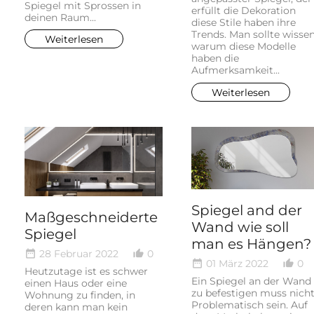
Spiegel mit Sprossen in
erfüllt die Dekoration
deinen Raum...
diese Stile haben ihre
Trends. Man sollte wisse
Weiterlesen
warum diese Modelle
haben die
Aufmerksamkeit...
Weiterlesen
Spiegel and der
Maßgeschneiderte
Wand wie soll
Spiegel
man es Hängen?
28 Februar 2022
0
date_range
thumb_up_alt
01 März 2022
0
date_range
thumb_up_alt
Heutzutage ist es schwer
Ein Spiegel an der Wand
einen Haus oder eine
zu befestigen muss nich
Wohnung zu finden, in
Problematisch sein. Auf
deren kann man kein