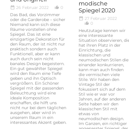
modische
26 Februar 2022
0
date_range
thumb_up_alt
Spiegel 2020
Das Bad, das Vorzimmer
27 Februar 2022
date_range
oder die Garderobe – sicher
0
thumb_up_alt
Niemand kann sich diese
Räume vorstellen ohne
Heutzutage kennen wir
Spiegel. Das ist eine
eine interessante
einzigartige Dekoration für
Situation observieren, di
den Raum, der ist nicht nur
hat ihren Platz in der
praktisch sondern auch
Einrichtung, die
Funktionell, aber er kann
klassischen und
auch durch sein nicht
neumodischen Stilen die
banales Design begeistern.
einander konkurrieren,
Ein gut gewählter Spiegel
kann man auch finden
wird den Raum eine Tiefe
die vermischen viele
geben und ihn Optisch
Stile. Wir haben den
vergrößern. Ein Schöner
Vintage Stil der
Spiegel mit der passenden
fokussiert sich auf dem
Beleuchtung wird eine
Stil wie er war vor
ideale Komposition
Jahren, auf der anderen
erschaffen, die hilft uns
Seite haben wir den
nicht nur bei dem täglichen
klassischen Stil mit
ausgehen, aber wird in
etwas von
unserem Raum in ein
neumodischen design.
interessantes Akzent geben.
Im Ganzen, ein richtiger
angepasster Spiegel, der