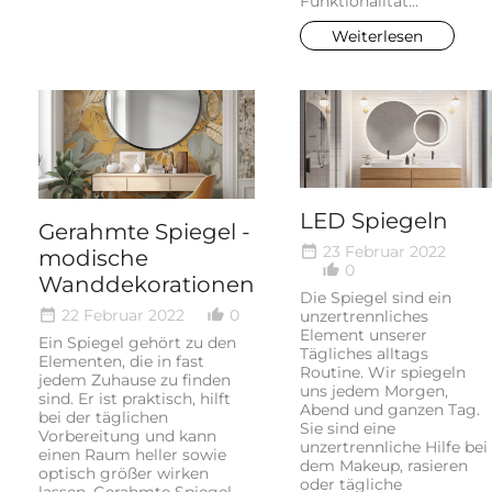
Funktionalität...
Weiterlesen
LED Spiegeln
Gerahmte Spiegel -
23 Februar 2022
date_range
modische
0
thumb_up_alt
Wanddekorationen
Die Spiegel sind ein
22 Februar 2022
0
date_range
thumb_up_alt
unzertrennliches
Element unserer
Ein Spiegel gehört zu den
Tägliches alltags
Elementen, die in fast
Routine. Wir spiegeln
jedem Zuhause zu finden
uns jedem Morgen,
sind. Er ist praktisch, hilft
Abend und ganzen Tag.
bei der täglichen
Sie sind eine
Vorbereitung und kann
unzertrennliche Hilfe bei
einen Raum heller sowie
dem Makeup, rasieren
optisch größer wirken
oder tägliche
lassen. Gerahmte Spiegel