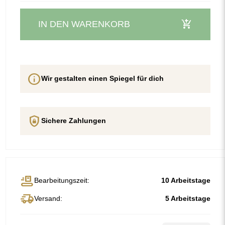
add_shopping_cart
IN DEN WARENKORB
info
Wir gestalten einen Spiegel für dich
shield_lock
Sichere Zahlungen
conveyor_belt
Bearbeitungszeit:
10 Arbeitstage
delivery_truck_speed
Versand:
5 Arbeitstage