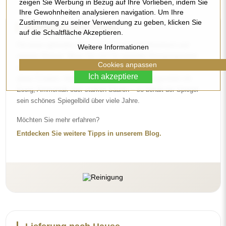
zeigen Sie Werbung in Bezug auf Ihre Vorlieben, indem Sie
Ihre Gewohnheiten analysieren navigation. Um Ihre
Zustimmung zu seiner Verwendung zu geben, klicken Sie
Reinigung und Pflege
auf die Schaltfläche Akzeptieren.
Für einen optimalen Glanz genügen ein Mikrofasertuch und
Weitere Informationen
warmes Wasser. Wenn Sie sich für spezielle Reinigungsmittel
Cookies anpassen
entscheiden, achten Sie darauf, dass sie einen neutralen pH-Wert
Ich akzeptiere
(etwa 7) haben. Vermeiden Sie scharfe Reinigungsmittel mit
Essig, Ammoniak oder starken Säuren – so behält der Spiegel
sein schönes Spiegelbild über viele Jahre.
Möchten Sie mehr erfahren?
Entdecken Sie weitere Tipps in unserem Blog.