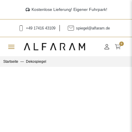
delivery_truck_speed
Kostenlose Lieferung! Eigener Fuhrpark!
+49 17416 43109
spiegel@alfaram.de
menu
0
Startseite
Dekospiegel