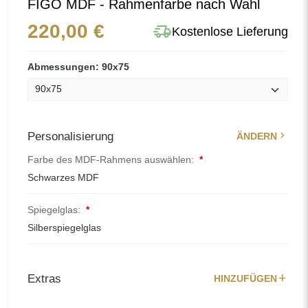
FIGO MDF - Rahmenfarbe nach Wahl
delivery_truck_speed
220,00 €
Kostenlose Lieferung
Abmessungen: 90x75
chevron_right
Personalisierung
ÄNDERN
Farbe des MDF-Rahmens auswählen:
*
Schwarzes MDF
Spiegelglas:
*
Silberspiegelglas
add
Extras
HINZUFÜGEN