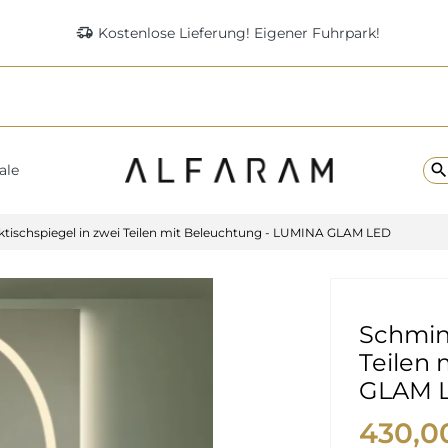
delivery_truck_speed
Kostenlose Lieferung! Eigener Fuhrpark!
searc
ale
tischspiegel in zwei Teilen mit Beleuchtung - LUMINA GLAM LED
Schmink
Teilen
GLAM 
430,0