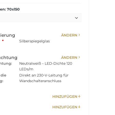
n: 70x150
chevron_right
sierung
ÄNDERN
:
*
Silberspiegelglas
chevron_right
uchtung
ÄNDERN
htung:
Neutralweiß – LED-Dichte 120
LEDs/m
 die
Direkt an 230-V-Leitung für
g:
Wandschalteranschluss
add
HINZUFÜGEN
add
HINZUFÜGEN