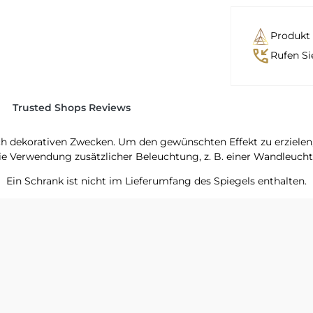
Produkt 
phone_callback
Rufen Si
Trusted Shops Reviews
ch dekorativen Zwecken. Um den gewünschten Effekt zu erziele
ie Verwendung zusätzlicher Beleuchtung, z. B. einer Wandleucht
Ein Schrank ist nicht im Lieferumfang des Spiegels enthalten.