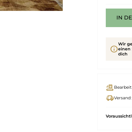
IN D
Wir ge
info
einen 
dich
conveyor_belt
Bearbeit
delivery_truck_speed
Versand:
Voraussicht