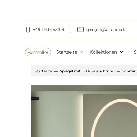
+49 17416 43109
spiegel@alfaram.de
expand_more
expand_more
Bestseller
Startseite
Kollektionen
S
Startseite
Spiegel mit LED-Beleuchtung
Schmink