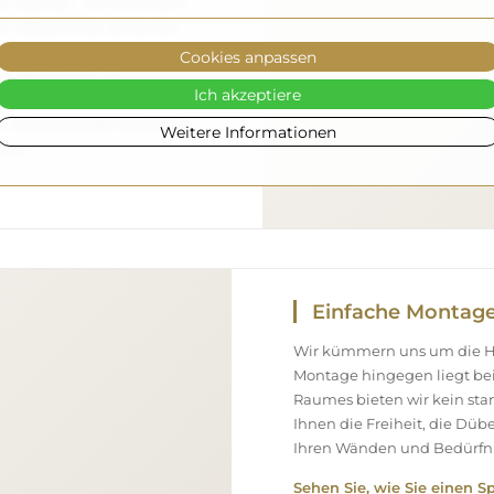
gen machen – wir kümmern
el vollkommen sicher bei
 verfügen über einen
Cookies anpassen
eshalb können wir
Ich akzeptiere
ommt, ohne zusätzliche
ßen Abmessungen bestellen,
Weitere Informationen
nen.
Einfache Montag
Wir kümmern uns um die Her
Montage hingegen liegt bei
Raumes bieten wir kein st
Ihnen die Freiheit, die Düb
Ihren Wänden und Bedürfni
Sehen Sie, wie Sie einen S