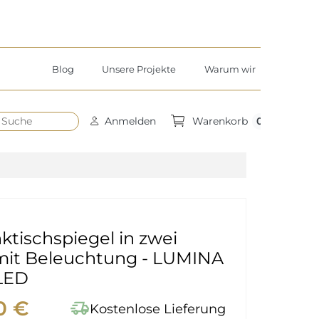
Blog
Unsere Projekte
Warum wir
h
0
Anmelden
Warenkorb
tischspiegel in zwei
 mit Beleuchtung - LUMINA
LED
0 €
delivery_truck_speed
Kostenlose Lieferung