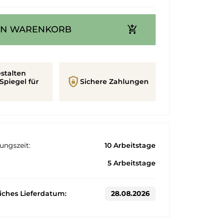
add_shopping_cart
EN WARENKORB
stalten
shield_lock
Spiegel für
Sichere Zahlungen
ungszeit:
10 Arbeitstage
5 Arbeitstage
liches Lieferdatum:
28.08.2026