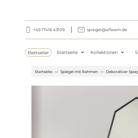
+49 17416 43109
spiegel@alfaram.de
expand_more
expand_more
Bestseller
Startseite
Kollektionen
S
Startseite
Spiegel mit Rahmen
Dekorativer Spie