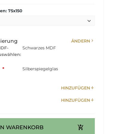
n: 75x150
chevron_right
sierung
ÄNDERN
MDF-
Schwarzes MDF
swählen:
:
*
Silberspiegelglas
add
HINZUFÜGEN
add
HINZUFÜGEN
add_shopping_cart
EN WARENKORB