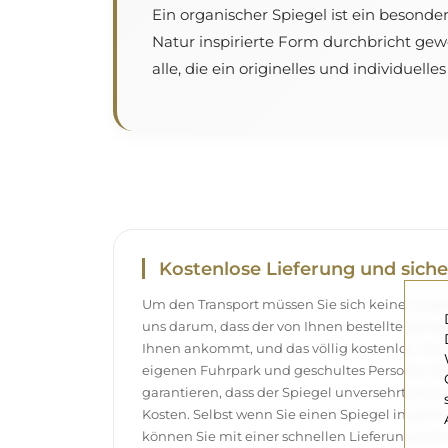
Ein organischer Spiegel ist ein besonde
Natur inspirierte Form durchbricht ge
alle, die ein originelles und individuell
Kostenlose Lieferung und siche
Um den Transport müssen Sie sich keine Sor
uns darum, dass der von Ihnen bestellte Spieg
Ihnen ankommt, und das völlig kostenlos. Wir
eigenen Fuhrpark und geschultes Personal, d
garantieren, dass der Spiegel unversehrt ank
Kosten. Selbst wenn Sie einen Spiegel in gro
können Sie mit einer schnellen Lieferung rech