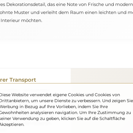
res Dekorationsdetail, das eine Note von Frische und modern
wohnte Muster und verleiht dem Raum einen leichten und mo
es Interieur möchten.
rer Transport
gen machen – wir kümmern
Diese Website verwendet eigene Cookies und Cookies von
el vollkommen sicher bei
Drittanbietern, um unsere Dienste zu verbessern. Und zeigen Sie
 verfügen über einen
Werbung in Bezug auf Ihre Vorlieben, indem Sie Ihre
eshalb können wir
Gewohnheiten analysieren navigation. Um Ihre Zustimmung zu
ommt, ohne zusätzliche
seiner Verwendung zu geben, klicken Sie auf die Schaltfläche
ßen Abmessungen bestellen,
Akzeptieren.
nen.