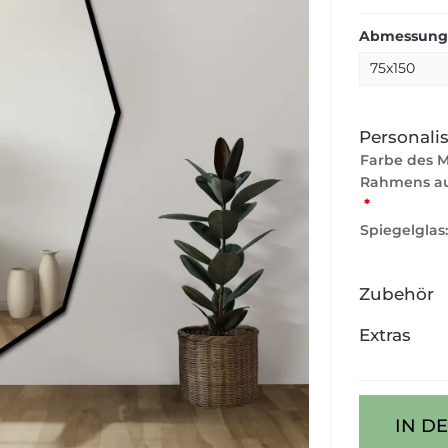
Abmessunge
Personali
Farbe des 
Rahmens au
*
Spiegelglas
Zubehör
Extras
IN D