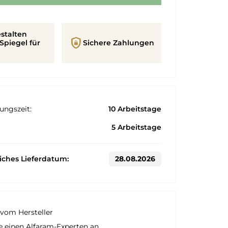
stalten
shield_lock
Spiegel für
Sichere Zahlungen
ungszeit:
10 Arbeitstage
5 Arbeitstage
liches Lieferdatum:
28.08.2026
vom Hersteller
e einen Alfaram-Experten an