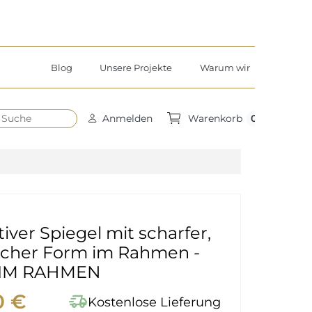
Blog
Unsere Projekte
Warum wir
h
0
Anmelden
Warenkorb
iver Spiegel mit scharfer,
scher Form im Rahmen -
 IM RAHMEN
0 €
delivery_truck_speed
Kostenlose Lieferung