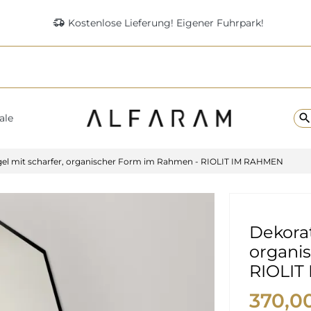
delivery_truck_speed
Kostenlose Lieferung! Eigener Fuhrpark!
searc
ale
gel mit scharfer, organischer Form im Rahmen - RIOLIT IM RAHMEN
Dekorat
organi
RIOLIT
370,0