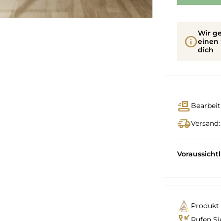
Wir ge
info
einen 
dich
conveyor_belt
Bearbeit
delivery_truck_speed
Versand:
Voraussicht
Produkt 
phone_callback
Rufen Si