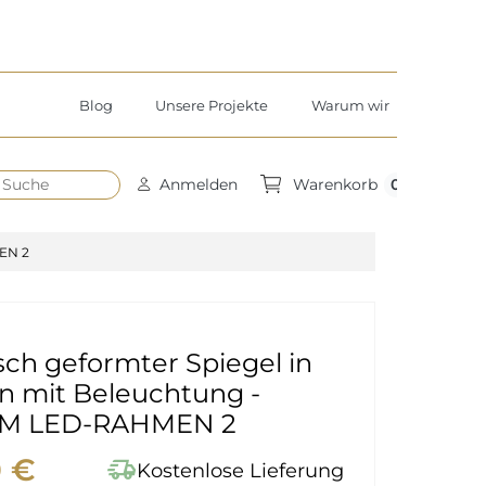
Blog
Unsere Projekte
Warum wir
h
0
Anmelden
Warenkorb
EN 2
ch geformter Spiegel in
 mit Beleuchtung -
IM LED-RAHMEN 2
0 €
delivery_truck_speed
Kostenlose Lieferung