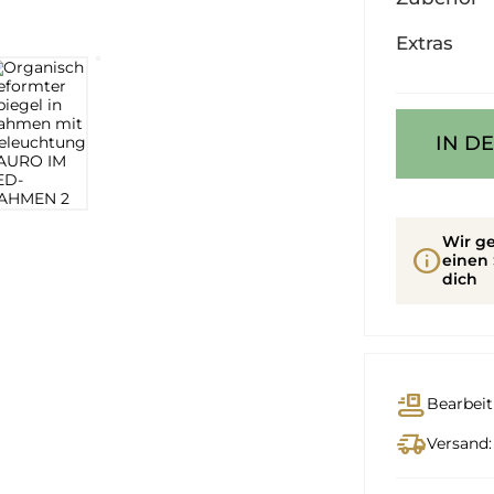
Extras
IN D
Wir ge
info
einen 
dich
conveyor_belt
Bearbeit
delivery_truck_speed
Versand: