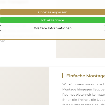
rer Transport
gen machen – wir kümmern
Cookies anpassen
el vollkommen sicher bei
Ich akzeptiere
 verfügen über einen
eshalb können wir
Weitere Informationen
ommt, ohne zusätzliche
ßen Abmessungen bestellen,
nen.
Einfache Montag
Wir kümmern uns um die Her
Montage hingegen liegt bei
Raumes bieten wir kein st
Ihnen die Freiheit, die Düb
Ihren Wänden und Bedürfni