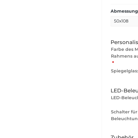
Abmessunge
Personali
Farbe des 
Rahmens au
*
Spiegelglas
LED-Bele
LED-Beleuc
Schalter für
Beleuchtun
Zubehör