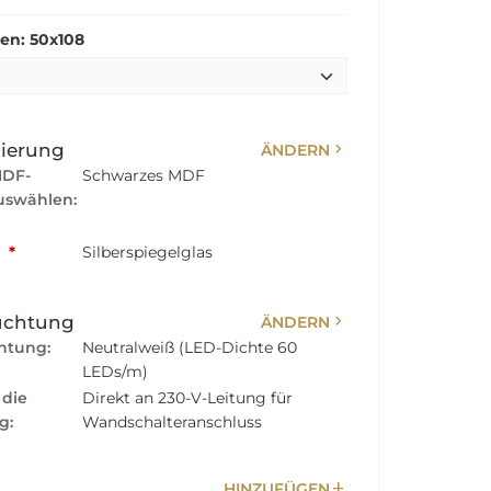
n: 50x108
chevron_right
sierung
ÄNDERN
MDF-
Schwarzes MDF
swählen:
:
*
Silberspiegelglas
chevron_right
uchtung
ÄNDERN
htung:
Neutralweiß (LED-Dichte 60
LEDs/m)
 die
Direkt an 230-V-Leitung für
g:
Wandschalteranschluss
add
HINZUFÜGEN