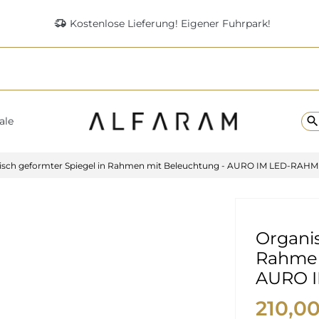
delivery_truck_speed
Kostenlose Lieferung! Eigener Fuhrpark!
searc
ale
isch geformter Spiegel in Rahmen mit Beleuchtung - AURO IM LED-RAHM
Organis
Rahmen
AURO 
210,0