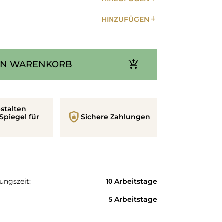
add
HINZUFÜGEN
add_shopping_cart
EN WARENKORB
stalten
shield_lock
Spiegel für
Sichere Zahlungen
ungszeit:
10 Arbeitstage
5 Arbeitstage