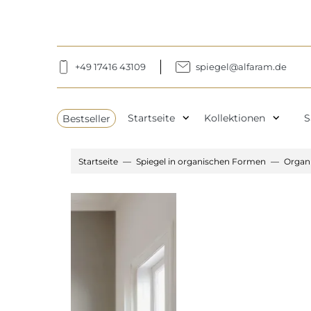
+49 17416 43109
spiegel@alfaram.de
expand_more
expand_more
Bestseller
Startseite
Kollektionen
S
Startseite
Spiegel in organischen Formen
Organ