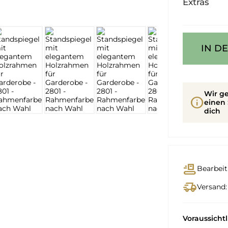
Extras
IN D
Wir ge
info
einen 
dich
conveyor_belt
Bearbeit
delivery_truck_speed
Versand:
Voraussicht