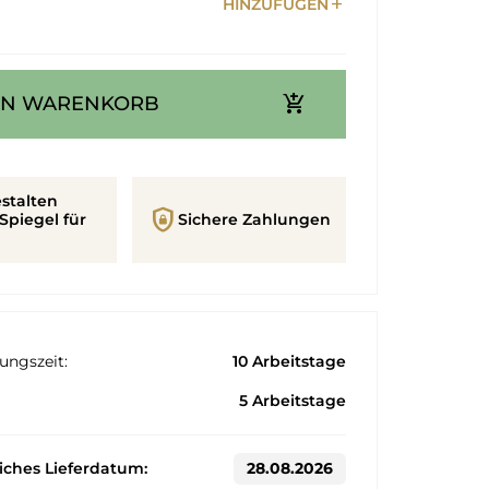
add
HINZUFÜGEN
add_shopping_cart
EN WARENKORB
stalten
shield_lock
Spiegel für
Sichere Zahlungen
ungszeit:
10 Arbeitstage
5 Arbeitstage
liches Lieferdatum:
28.08.2026