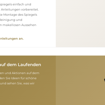
piegels einfach und
e Anleitungen vorbereitet.
ekte Montage des Spiegels
, Reinigung und
nem makellosen Aussehen
nleitungen an.
e auf dem Laufenden
onen und Aktionen auf dem
en Sie Ideen für schöne
und sehen Sie, was wir