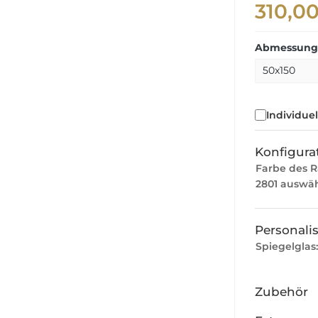
310,0
Abmessunge
Individue
Konfigurat
Farbe des 
2801 auswä
Personali
Spiegelglas
Zubehör