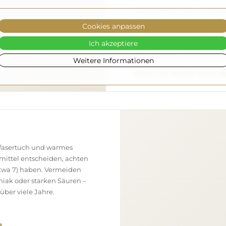
Wir kümmern uns um die Her
Montage hingegen liegt bei
Cookies anpassen
Raumes bieten wir kein st
Ich akzeptiere
Ihnen die Freiheit, die Düb
Ihren Wänden und Bedürfni
Weitere Informationen
Sehen Sie, wie Sie einen S
ofasertuch und warmes
smittel entscheiden, achten
(etwa 7) haben. Vermeiden
niak oder starken Säuren –
über viele Jahre.
.