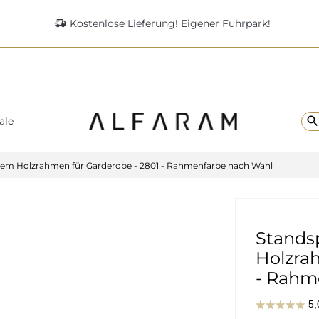
delivery_truck_speed
Kostenlose Lieferung! Eigener Fuhrpark!
searc
ale
tem Holzrahmen für Garderobe - 2801 - Rahmenfarbe nach Wahl
Stands
Holzra
- Rahm