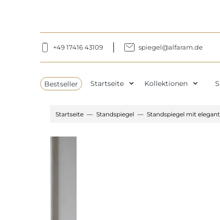
+49 17416 43109
spiegel@alfaram.de
expand_more
expand_more
Bestseller
Startseite
Kollektionen
S
Startseite
Standspiegel
Standspiegel mit elegan