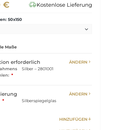
0 €
delivery_truck_speed
Kostenlose Lieferung
n: 50x150
lle Maße
chevron_right
ion erforderlich
ÄNDERN
Rahmens
Silber – 2801001
hlen:
*
chevron_right
sierung
ÄNDERN
:
*
Silberspiegelglas
add
HINZUFÜGEN