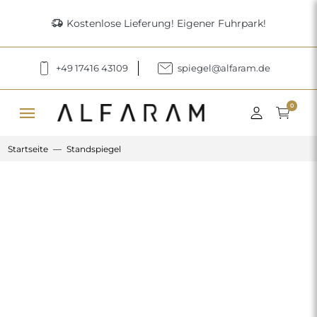
delivery_truck_speed
Kostenlose Lieferung! Eigener Fuhrpark!
+49 17416 43109
spiegel@alfaram.de
menu
0
Startseite
Standspiegel
Previous
Next