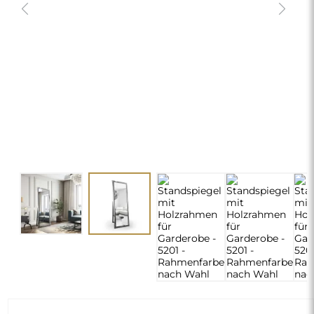
Standspiegel mit Holzrahmen für
Garderobe - 5201 - Rahmenfarbe
nach Wahl
390,00 €
delivery_truck_speed
Kostenlose Lieferung
Abmessungen: 50x150
Individuelle Maße
chevron_right
Konfiguration erforderlich
ÄNDERN
Farbe des Rahmens 5201 auswählen:
*