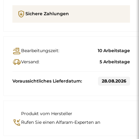
Beschreibung
Artikeldetails
GPSR
Trusted Shops Reviews
Standardmaße
50x150
60x160
Andere Maße werden nach den individuellen
Anforderungen des Kunden gefertigt. Wird für das
bestellte Produkt zusätzliches Zubehör gewählt, wird es zu
einem nicht vorgefertigten Produkt, das nach den
individuellen Vorgaben des Verbrauchers gefertigt wird.
Diese Produkte sind von Rückgabe und Umtausch
ausgeschlossen.