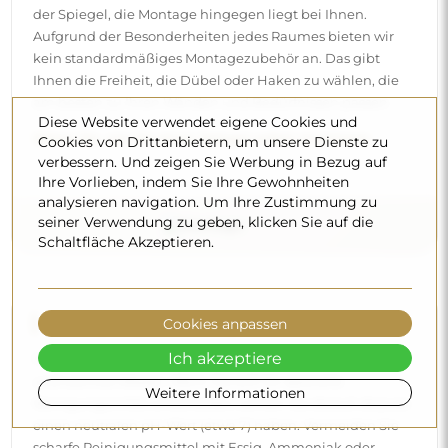
einen neutralen pH-Wert (etwa 7) haben. Vermeiden Sie
scharfe Reinigungsmittel mit Essig, Ammoniak oder
starken Säuren – so behält der Spiegel sein schönes
Spiegelbild über viele Jahre.
Diese Website verwendet eigene Cookies und
Möchten Sie mehr erfahren?
Cookies von Drittanbietern, um unsere Dienste zu
Entdecken Sie weitere Tipps in unserem Blog.
verbessern. Und zeigen Sie Werbung in Bezug auf
Ihre Vorlieben, indem Sie Ihre Gewohnheiten
analysieren navigation. Um Ihre Zustimmung zu
seiner Verwendung zu geben, klicken Sie auf die
Schaltfläche Akzeptieren.
Cookies anpassen
Lieferung nach Hause
Ich akzeptiere
Wir bieten einen Lieferservice nach Hause an, mit dem Sie
Weitere Informationen
die Sendung direkt an Ihrer Haustür entgegennehmen.
Gegen einen Aufpreis von 40 € bieten wir zusätzlich einen
Hineintrageservice
an, mit dem die Sendung direkt in