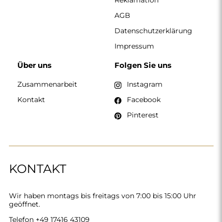
geöffnet.
Telefon
+49 17416 43109
spiegel@alfaram.de
Alfaram sp. z o.o. © 2026
Ausführung:
AbcWeb.pl