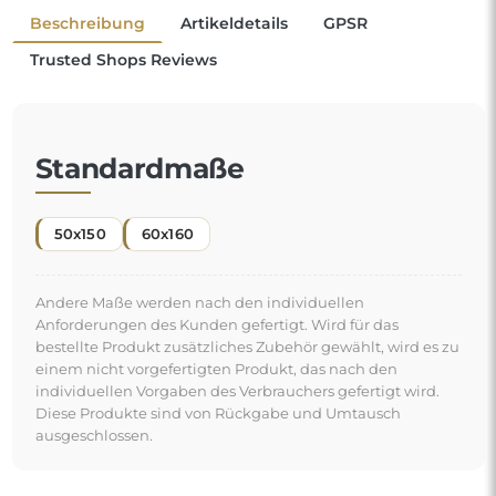
Ein Standspiegel ist ein praktischer Gegenstand
,
unverzichtbar bei den täglichen Vorbereitungen — ob
beim Schminken, beim Ankleiden oder beim letzten
Feinschliff vor dem Ausgehen. Er ermöglicht den
Blick auf die ganze Figur und wird damit zum
unentbehrlichen Element im Schlafzimmer, im
"
Ankleideraum und sogar im Flur.
Eine bequeme Lösung, die den Alltag erleichtert
.
Kostenlose Lieferung und sicherer