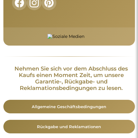
Rückgabe und Reklamationen
FAQ
Zusätzliche Informationen:
Die Spiegeldesigns, Fotos und Beschreibungen sind
urheberrechtlich geschützt. Alle Rechte vorbehalten ©
Alfaram sp. z o.o. Das Kopieren, der Verkauf oder die
Verbreitung der Designs, Fotos und Beschreibungen der
Spiegel ohne vorherige Zustimmung von © Alfaram sp. z o.o.
ist untersagt. Jede widerrechtliche Nutzung von Inhalten, die
geistiges Eigentum darstellen (insbesondere zu
Erwerbszwecken), stellt eine Straftat dar.
Die auf den Fotos sichtbaren Dekorationselemente dienen
ausschließlich der Gestaltung und sind nicht im Lieferumfang
des Spiegels enthalten.