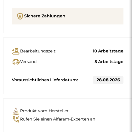
shield_lock
Sichere Zahlungen
conveyor_belt
Bearbeitungszeit:
10 Arbeitstage
delivery_truck_speed
Versand:
5 Arbeitstage
Voraussichtliches Lieferdatum:
28.08.2026
Produkt vom Hersteller
phone_callback
Rufen Sie einen Alfaram-Experten an