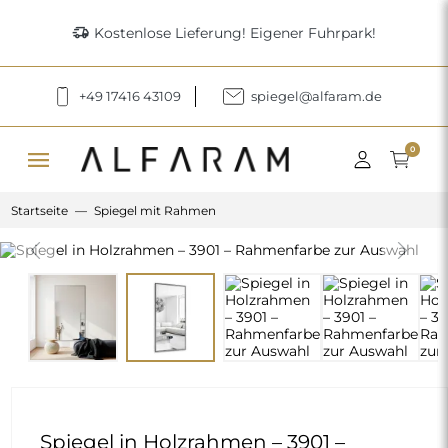
delivery_truck_speed
Kostenlose Lieferung! Eigener Fuhrpark!
+49 17416 43109
spiegel@alfaram.de
menu
0
Startseite
Spiegel mit Rahmen
Previous
Next
Spiegel in Holzrahmen – 3901 –