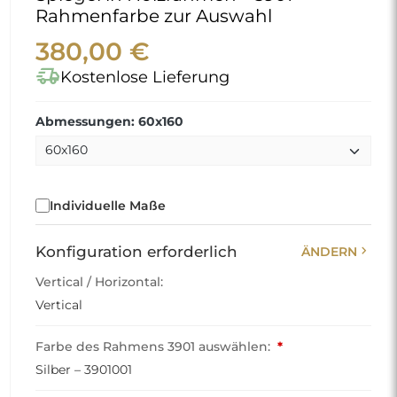
Rahmenfarbe zur Auswahl
380,00 €
delivery_truck_speed
Kostenlose Lieferung
Abmessungen: 60x160
Individuelle Maße
chevron_right
Konfiguration erforderlich
ÄNDERN
Vertical / Horizontal:
Vertical
Farbe des Rahmens 3901 auswählen:
*
Silber – 3901001