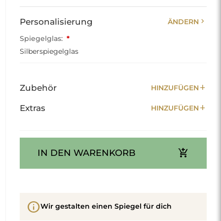
chevron_right
Personalisierung
ÄNDERN
Spiegelglas:
*
Silberspiegelglas
add
Zubehör
HINZUFÜGEN
add
Extras
HINZUFÜGEN
add_shopping_cart
IN DEN WARENKORB
info
Wir gestalten einen Spiegel für dich