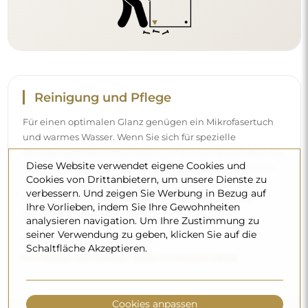
Reinigung und Pflege
Für einen optimalen Glanz genügen ein Mikrofasertuch
und warmes Wasser. Wenn Sie sich für spezielle
Reinigungsmittel entscheiden, achten Sie darauf, dass sie
Diese Website verwendet eigene Cookies und
einen neutralen pH-Wert (etwa 7) haben. Vermeiden Sie
Cookies von Drittanbietern, um unsere Dienste zu
scharfe Reinigungsmittel mit Essig, Ammoniak oder
verbessern. Und zeigen Sie Werbung in Bezug auf
starken Säuren – so behält der Spiegel sein schönes
Ihre Vorlieben, indem Sie Ihre Gewohnheiten
Spiegelbild über viele Jahre.
analysieren navigation. Um Ihre Zustimmung zu
seiner Verwendung zu geben, klicken Sie auf die
Möchten Sie mehr erfahren?
Schaltfläche Akzeptieren.
Entdecken Sie weitere Tipps in unserem Blog.
Cookies anpassen