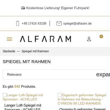
delivery_truck_speed
Kostenlose Lieferung! Eigener Fuhrpark!
+49 17416 43109
spiegel@alfaram.de
menu
0
Startseite
Spiegel mit Rahmen
SPIEGEL MIT RAHMEN
expa
Relevanz
Es gibt
342
Produkte.
Langer Loft-Spiegel mit
Organisch geformter Spiegel
Sprossen - ACHILLES