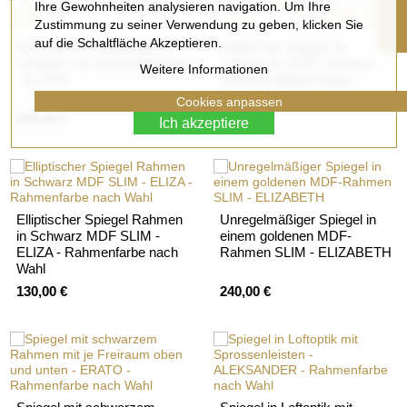
Ihre Gewohnheiten analysieren navigation. Um Ihre
Zustimmung zu seiner Verwendung zu geben, klicken Sie
F
I
L
T
E
auf die Schaltfläche Akzeptieren.
Dekorativer Rundpiegel in
Eliptischer Spiegel im
Loftoptik mit Sprossenleisten
schwarzen MDF-Rahmen
Weitere Informationen
- ELENA
SLIM mit Beleuchtung -
ELIZA LED
Cookies anpassen
100,00 €
200,00 €
Ich akzeptiere
Elliptischer Spiegel Rahmen
Unregelmäßiger Spiegel in
in Schwarz MDF SLIM -
einem goldenen MDF-
ELIZA - Rahmenfarbe nach
Rahmen SLIM - ELIZABETH
Wahl
130,00 €
240,00 €