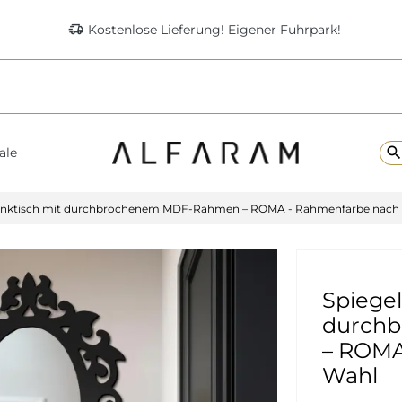
delivery_truck_speed
Kostenlose Lieferung! Eigener Fuhrpark!
searc
ale
minktisch mit durchbrochenem MDF-Rahmen – ROMA - Rahmenfarbe nach
Spiegel
durch
– ROMA
Wahl