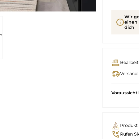
Wir ge
info
einen 
dich
conveyor_belt
Bearbeit
delivery_truck_speed
Versand:
Voraussicht
Produkt 
phone_callback
Rufen Si