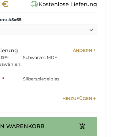
 €
delivery_truck_speed
Kostenlose Lieferung
n: 45x65
chevron_right
sierung
ÄNDERN
MDF-
Schwarzes MDF
swählen:
:
*
Silberspiegelglas
add
HINZUFÜGEN
add_shopping_cart
EN WARENKORB