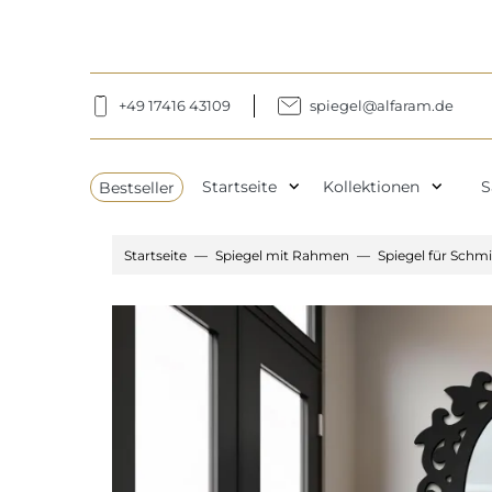
+49 17416 43109
spiegel@alfaram.de
expand_more
expand_more
Bestseller
Startseite
Kollektionen
S
Startseite
Spiegel mit Rahmen
Spiegel für Sch