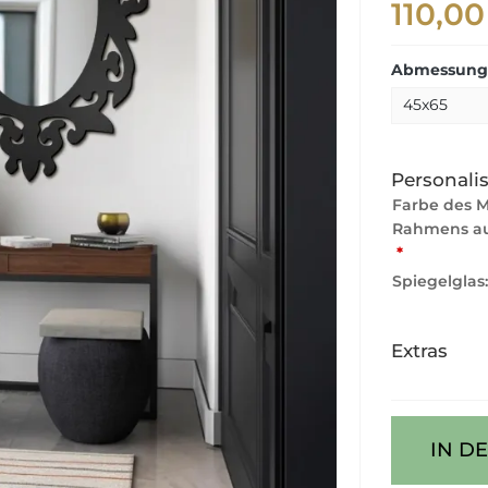
110,00
Abmessunge
Personali
Farbe des 
Rahmens au
*
Spiegelglas
Extras
IN D