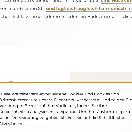
ktisch, sondern verleihen Ihrem Zuhause auch
eine Note vo
 Form und seinen Stil
und fügt sich zugleich harmonisch in
chen Schlafzimmer oder im modernen Badezimmer — diese S
rer Transport
Diese Website verwendet eigene Cookies und Cookies von
gen machen – wir kümmern
Drittanbietern, um unsere Dienste zu verbessern. Und zeigen Sie
el vollkommen sicher bei
Werbung in Bezug auf Ihre Vorlieben, indem Sie Ihre
 verfügen über einen
Gewohnheiten analysieren navigation. Um Ihre Zustimmung zu
eshalb können wir
seiner Verwendung zu geben, klicken Sie auf die Schaltfläche
ommt, ohne zusätzliche
Akzeptieren.
ßen Abmessungen bestellen,