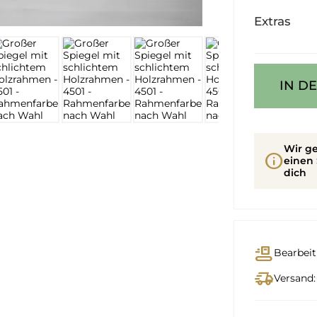
Extras
IN D
Wir ge
info
einen 
dich
conveyor_belt
Bearbeit
delivery_truck_speed
Versand: