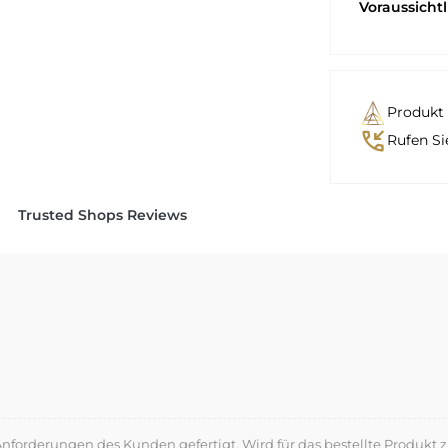
Voraussicht
Produkt 
phone_callback
Rufen Si
Trusted Shops Reviews
forderungen des Kunden gefertigt. Wird für das bestellte Produkt z