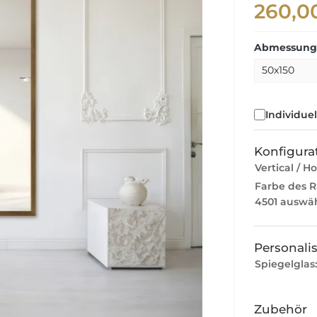
260,0
Abmessunge
Individue
Konfigurat
Vertical / Ho
Farbe des 
4501 auswä
Personali
Spiegelglas
Zubehör