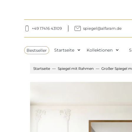
+49 17416 43109
spiegel@alfaram.de
expand_more
expand_more
Bestseller
Startseite
Kollektionen
S
Startseite
Spiegel mit Rahmen
Großer Spiegel m