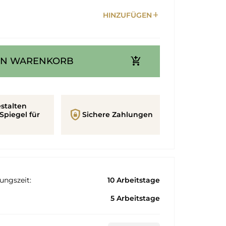
add
HINZUFÜGEN
add_shopping_cart
EN WARENKORB
stalten
shield_lock
Spiegel für
Sichere Zahlungen
ungszeit:
10 Arbeitstage
5 Arbeitstage