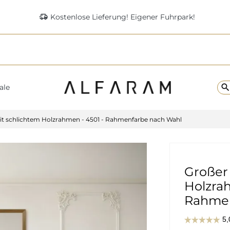
delivery_truck_speed
Kostenlose Lieferung! Eigener Fuhrpark!
searc
ale
it schlichtem Holzrahmen - 4501 - Rahmenfarbe nach Wahl
Großer 
Holzrah
Rahmen