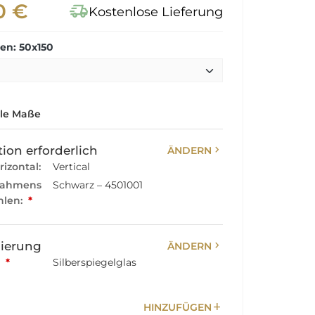
0 €
delivery_truck_speed
Kostenlose Lieferung
n: 50x150
lle Maße
chevron_right
ion erforderlich
ÄNDERN
rizontal:
Vertical
Rahmens
Schwarz – 4501001
hlen:
*
chevron_right
sierung
ÄNDERN
:
*
Silberspiegelglas
add
HINZUFÜGEN