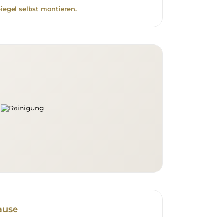
piegel selbst montieren.
ause