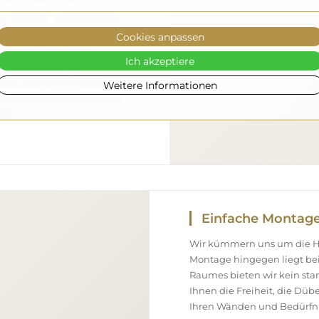
gen machen – wir kümmern
el vollkommen sicher bei
Cookies anpassen
 verfügen über einen
Ich akzeptiere
eshalb können wir
ommt, ohne zusätzliche
Weitere Informationen
ßen Abmessungen bestellen,
nen.
Einfache Montag
Wir kümmern uns um die Her
Montage hingegen liegt bei
Raumes bieten wir kein st
Ihnen die Freiheit, die Düb
Ihren Wänden und Bedürfni