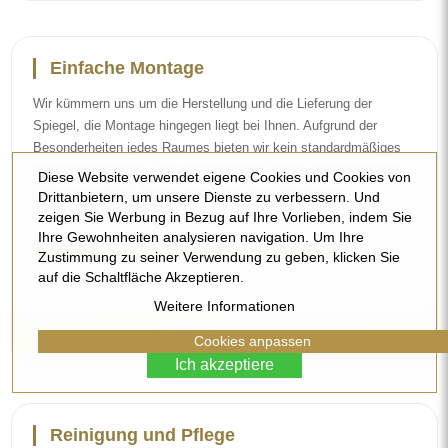
Reinigung und Pflege
Für einen optimalen Glanz genügen ein Mikrofasertuch und
warmes Wasser. Wenn Sie sich für spezielle Reinigungsmittel
entscheiden, achten Sie darauf, dass sie einen neutralen pH-Wert
(etwa 7) haben. Vermeiden Sie scharfe Reinigungsmittel mit
Essig, Ammoniak oder starken Säuren – so behält der Spiegel
Diese Website verwendet eigene Cookies und Cookies von
sein schönes Spiegelbild über viele Jahre.
Drittanbietern, um unsere Dienste zu verbessern. Und
zeigen Sie Werbung in Bezug auf Ihre Vorlieben, indem Sie
Möchten Sie mehr erfahren?
Ihre Gewohnheiten analysieren navigation. Um Ihre
Entdecken Sie weitere Tipps in unserem Blog.
Zustimmung zu seiner Verwendung zu geben, klicken Sie
auf die Schaltfläche Akzeptieren.
Weitere Informationen
Cookies anpassen
Ich akzeptiere
Lieferung nach Hause