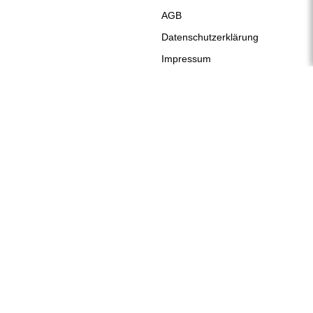
Telefon
+49 17416 43109
spiegel@alfaram.de
Alfaram sp. z o.o. © 2026
Ausführung:
AbcWeb.pl