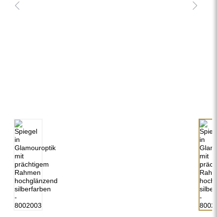
Spiegel in Glamouroptik mit prächtigem
Rahmen hochglänzend silberfarben -
8002003
delivery_truck_speed
480,00 €
Kostenlose Lieferung
Abmessungen: 60x160
Individuelle Maße
chevron_right
Konfiguration erforderlich
ÄNDERN
Vertical / Horizontal: