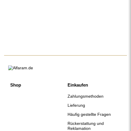
Rückerstattung und
Reklamation
AGB
Datenschutzerklärung
Impressum
Über uns
Folgen Sie uns
Zusammenarbeit
Instagram
Kontakt
Facebook
Pinterest
KONTAKT
Wir haben montags bis freitags von 7:00 bis 15:00 Uhr geöffnet.