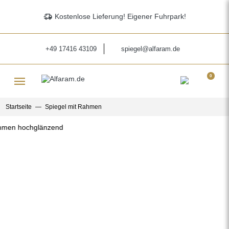
delivery_truck_speed
Kostenlose Lieferung! Eigener Fuhrpark!
+49 17416 43109
spiegel@alfaram.de
menu
0
Startseite
Spiegel mit Rahmen
Previous
Next