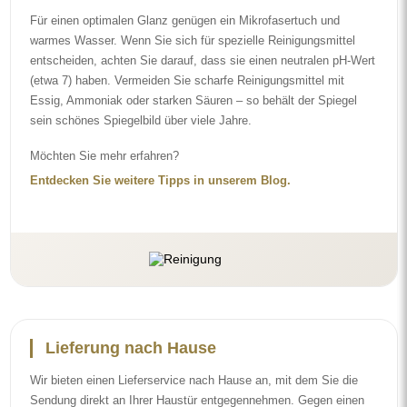
Wir bieten einen Lieferservice nach Hause an, mit dem Sie die
Sendung direkt an Ihrer Haustür entgegennehmen. Gegen einen
Aufpreis von 40 € bieten wir zusätzlich einen
Hineintrageservice
an, mit dem die Sendung direkt in Ihre Wohnung gebracht wird (für
Maße bis 80×120 cm oder einen Durchmesser von 100 cm). Bei
größeren Produkten kann eine kleine Hilfe nötig sein, z. B. das
Öffnen der Tür. Wenn Sie diesen Service bei der Bestellung nicht
auswählen und bezahlen, trägt der Kurier die Sendung nicht in
Ihre Wohnung hinein.
Anleitungen
Damit die Montage und die Nutzung unseres Spiegels einfach und