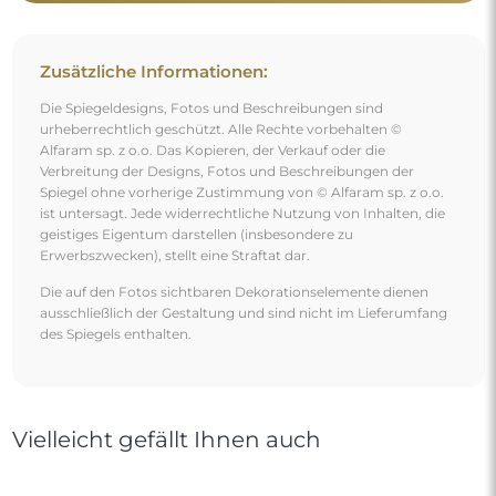
Moderner großer Wandspiegel mit Holzrahmen - 2101 -
Rahmenfarbe nach Wahl