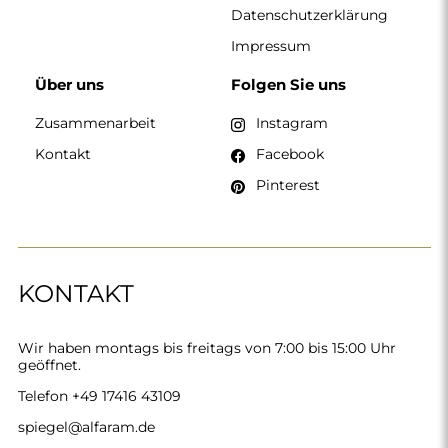
spiegel@alfaram.de
Alfaram sp. z o.o. © 2026
Ausführung:
AbcWeb.pl