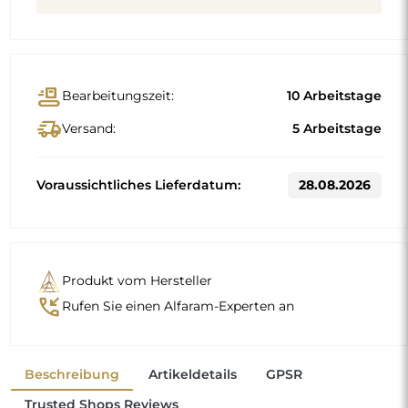
Beschreibung
Artikeldetails
GPSR
Trusted Shops Reviews
Standardmaße
50x150
60x160
Andere Maße werden nach den individuellen
Anforderungen des Kunden gefertigt. Wird für das
bestellte Produkt zusätzliches Zubehör gewählt, wird es zu
einem nicht vorgefertigten Produkt, das nach den
individuellen Vorgaben des Verbrauchers gefertigt wird.
Diese Produkte sind von Rückgabe und Umtausch
ausgeschlossen.