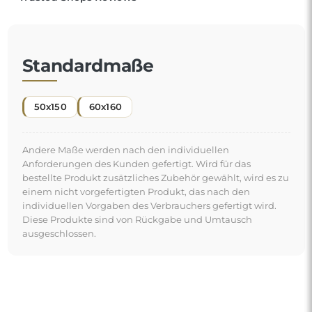
Kostenlose Lieferung und sicherer
Transport
Um den Transport müssen Sie sich keine Sorgen machen –
wir kümmern uns darum, dass der von Ihnen bestellte
Spiegel vollkommen sicher bei Ihnen ankommt, und das
völlig kostenlos. Wir verfügen über einen eigenen
Fuhrpark und geschultes Personal, deshalb können wir
garantieren, dass der Spiegel unversehrt ankommt, ohne
zusätzliche Kosten. Selbst wenn Sie einen Spiegel in
großen Abmessungen bestellen, können Sie mit einer
schnellen Lieferung rechnen.
Sehen Sie, wie wir unsere Spiegel verpacken.