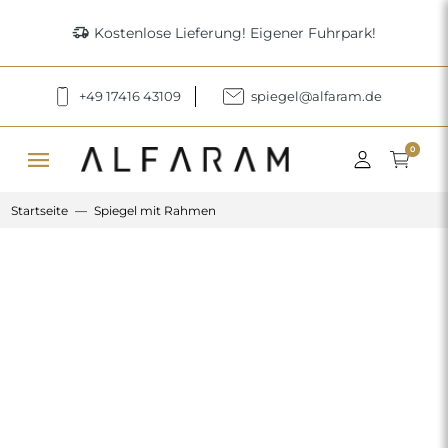
delivery_truck_speed
Kostenlose Lieferung! Eigener Fuhrpark!
+49 17416 43109
spiegel@alfaram.de
menu
0
Startseite
Spiegel mit Rahmen
Previous
Next