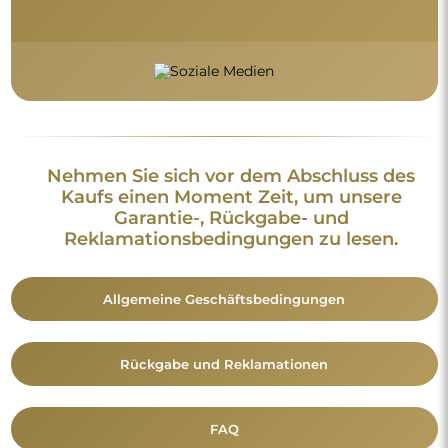
FAQ
Zusätzliche Informationen:
Die Spiegeldesigns, Fotos und Beschreibungen sind
urheberrechtlich geschützt. Alle Rechte vorbehalten ©
Alfaram sp. z o.o. Das Kopieren, der Verkauf oder die
Verbreitung der Designs, Fotos und Beschreibungen der
Spiegel ohne vorherige Zustimmung von © Alfaram sp. z o.o.
ist untersagt. Jede widerrechtliche Nutzung von Inhalten, die
geistiges Eigentum darstellen (insbesondere zu
Erwerbszwecken), stellt eine Straftat dar.
Die auf den Fotos sichtbaren Dekorationselemente dienen
ausschließlich der Gestaltung und sind nicht im Lieferumfang
des Spiegels enthalten.
Vielleicht gefällt Ihnen auch