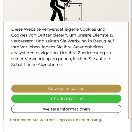
Entdecken Sie weitere Tipps in unserem Blog.
Diese Website verwendet eigene Cookies und
Cookies von Drittanbietern, um unsere Dienste zu
verbessern. Und zeigen Sie Werbung in Bezug auf
Ihre Vorlieben, indem Sie Ihre Gewohnheiten
analysieren navigation. Um Ihre Zustimmung zu
seiner Verwendung zu geben, klicken Sie auf die
Schaltfläche Akzeptieren.
Lieferung nach Hause
Cookies anpassen
Wir bieten einen Lieferservice nach Hause an, mit dem Sie
Ich akzeptiere
die Sendung direkt an Ihrer Haustür entgegennehmen.
Weitere Informationen
Gegen einen Aufpreis von 40 € bieten wir zusätzlich einen
Hineintrageservice
an, mit dem die Sendung direkt in
Ihre Wohnung gebracht wird (für Maße bis 80×120 cm oder
einen Durchmesser von 100 cm). Bei größeren Produkten