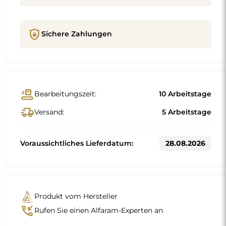
shield_lock
Sichere Zahlungen
conveyor_belt
Bearbeitungszeit:
10 Arbeitstage
delivery_truck_speed
Versand:
5 Arbeitstage
Voraussichtliches Lieferdatum:
28.08.2026
Produkt vom Hersteller
phone_callback
Rufen Sie einen Alfaram-Experten an