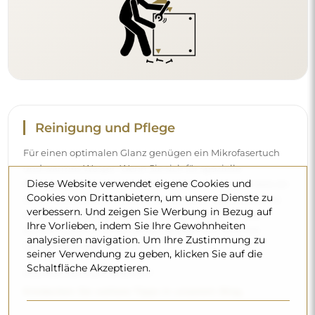
Reinigung und Pflege
Für einen optimalen Glanz genügen ein Mikrofasertuch
und warmes Wasser. Wenn Sie sich für spezielle
Diese Website verwendet eigene Cookies und
Reinigungsmittel entscheiden, achten Sie darauf, dass sie
Cookies von Drittanbietern, um unsere Dienste zu
einen neutralen pH-Wert (etwa 7) haben. Vermeiden Sie
verbessern. Und zeigen Sie Werbung in Bezug auf
scharfe Reinigungsmittel mit Essig, Ammoniak oder
Ihre Vorlieben, indem Sie Ihre Gewohnheiten
starken Säuren – so behält der Spiegel sein schönes
analysieren navigation. Um Ihre Zustimmung zu
Spiegelbild über viele Jahre.
seiner Verwendung zu geben, klicken Sie auf die
Schaltfläche Akzeptieren.
Möchten Sie mehr erfahren?
Entdecken Sie weitere Tipps in unserem Blog.