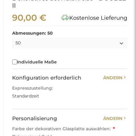
II
90,00 €
delivery_truck_speed
Kostenlose Lieferung
Abmessungen: 50
Individuelle Maße
chevron_right
Konfiguration erforderlich
ÄNDERN
Expresszustellung:
Standardzeit
chevron_right
Personalisierung
ÄNDERN
Farbe der dekorativen Glasplatte auswählen:
*