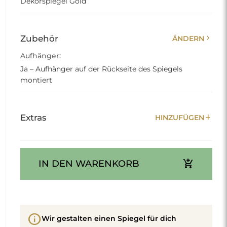
Dekorspiegel Gold
chevron_right
Zubehör
ÄNDERN
Aufhänger:
Ja – Aufhänger auf der Rückseite des Spiegels
montiert
add
Extras
HINZUFÜGEN
add_shopping_cart
IN DEN WARENKORB
info
Wir gestalten einen Spiegel für dich