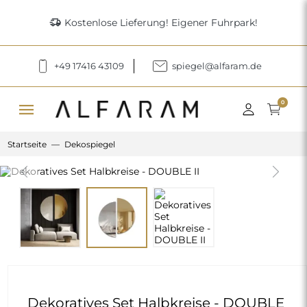
delivery_truck_speed
Kostenlose Lieferung! Eigener Fuhrpark!
+49 17416 43109
spiegel@alfaram.de
menu
0
Startseite
Dekospiegel
Previous
Next
Dekoratives Set Halbkreise - DOUBLE