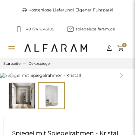
delivery_truck_speed
Kostenlose Lieferung! Eigener Fuhrpark!
+49 17416 43109
spiegel@alfaram.de
menu
0
Startseite
Dekospiegel
Previous
Next
Spiegel mit Spiegelrahmen - Kristall