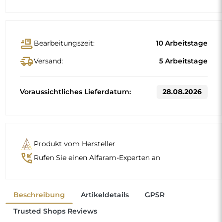
conveyor_belt
Bearbeitungszeit:
10 Arbeitstage
delivery_truck_speed
Versand:
5 Arbeitstage
Voraussichtliches Lieferdatum:
28.08.2026
Produkt vom Hersteller
phone_callback
Rufen Sie einen Alfaram-Experten an
Beschreibung
Artikeldetails
GPSR
Trusted Shops Reviews