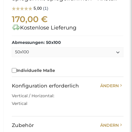
170,00 €
delivery_truck_speed
Kostenlose Lieferung
Abmessungen: 50x100
Individuelle Maße
chevron_right
Konfiguration erforderlich
ÄNDERN
Vertical / Horizontal:
Vertical
chevron_right
Zubehör
ÄNDERN