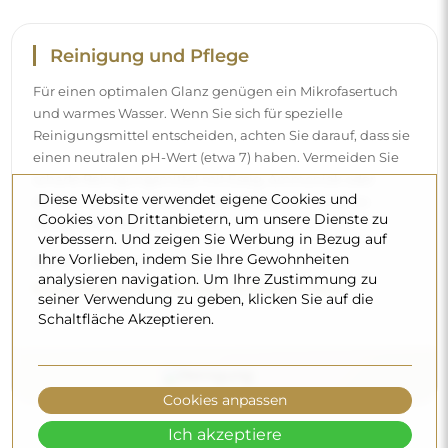
Reinigung und Pflege
Für einen optimalen Glanz genügen ein Mikrofasertuch
und warmes Wasser. Wenn Sie sich für spezielle
Reinigungsmittel entscheiden, achten Sie darauf, dass sie
einen neutralen pH-Wert (etwa 7) haben. Vermeiden Sie
scharfe Reinigungsmittel mit Essig, Ammoniak oder
Diese Website verwendet eigene Cookies und
starken Säuren – so behält der Spiegel sein schönes
Cookies von Drittanbietern, um unsere Dienste zu
Spiegelbild über viele Jahre.
verbessern. Und zeigen Sie Werbung in Bezug auf
Ihre Vorlieben, indem Sie Ihre Gewohnheiten
Möchten Sie mehr erfahren?
analysieren navigation. Um Ihre Zustimmung zu
Entdecken Sie weitere Tipps in unserem Blog.
seiner Verwendung zu geben, klicken Sie auf die
Schaltfläche Akzeptieren.
Cookies anpassen
Ich akzeptiere