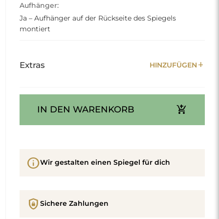
Aufhänger:
Ja – Aufhänger auf der Rückseite des Spiegels
montiert
add
Extras
HINZUFÜGEN
add_shopping_cart
IN DEN WARENKORB
info
Wir gestalten einen Spiegel für dich
shield_lock
Sichere Zahlungen