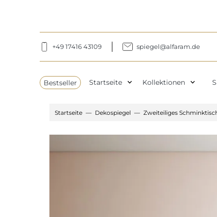
+49 17416 43109
spiegel@alfaram.de
expand_more
expand_more
Bestseller
Startseite
Kollektionen
S
Startseite
Dekospiegel
Zweiteiliges Schminktis