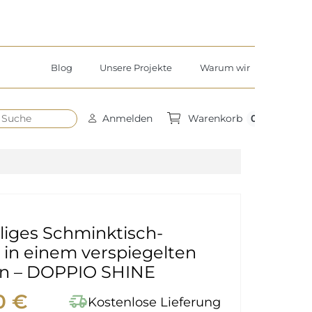
Blog
Unsere Projekte
Warum wir
h
0
Anmelden
Warenkorb
liges Schminktisch-
 in einem verspiegelten
 – DOPPIO SHINE
0 €
delivery_truck_speed
Kostenlose Lieferung