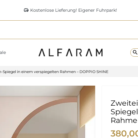
delivery_truck_speed
Kostenlose Lieferung! Eigener Fuhrpark!
searc
ale
ch-Spiegel in einem verspiegelten Rahmen – DOPPIO SHINE
Zweitei
Spiegel
Rahmen
380,0