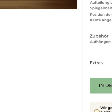
Aufteilung 
Spiegelmaß
Position de
Kante ange
Zubehör
Aufhänger:
Extras
IN D
Wir ge
einen 