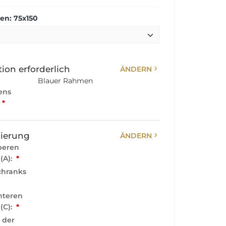
n: 75x150
chevron_right
ion erforderlich
ÄNDERN
Blauer Rahmen
ens
*
chevron_right
sierung
ÄNDERN
beren
 (A):
*
chranks
nteren
 (C):
*
 der