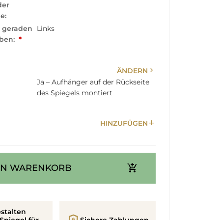
der
e:
r geraden
Links
ben:
*
chevron_right
ÄNDERN
Ja – Aufhänger auf der Rückseite
des Spiegels montiert
add
HINZUFÜGEN
add_shopping_cart
EN WARENKORB
stalten
Spiegel für
Sichere Zahlungen