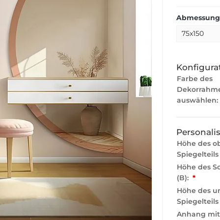
Abmessunge
Konfigurat
Farbe des
Dekorrahm
auswählen:
Personali
Höhe des o
Spiegelteils
Höhe des S
(B):
*
Höhe des u
Spiegelteils
Anhang mit