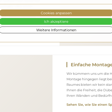
el vollkommen sicher bei
 verfügen über einen
eshalb können wir
Cookies anpassen
ommt, ohne zusätzliche
Ich akzeptiere
ßen Abmessungen bestellen,
nen.
Weitere Informationen
Einfache Montag
Wir kümmern uns um die Her
Montage hingegen liegt bei
Raumes bieten wir kein st
Ihnen die Freiheit, die Düb
Ihren Wänden und Bedürfni
Sehen Sie, wie Sie einen S