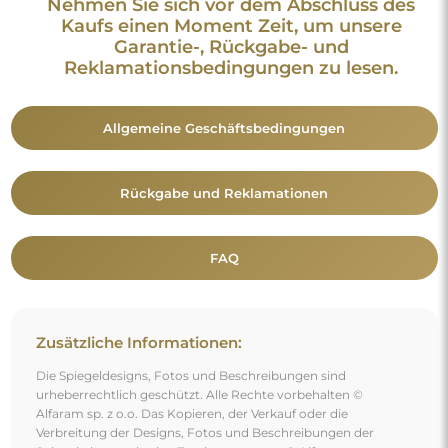
Verbreitung der Designs, Fotos und Beschreibungen der
Spiegel ohne vorherige Zustimmung von © Alfaram sp. z o.o.
ist untersagt. Jede widerrechtliche Nutzung von Inhalten, die
geistiges Eigentum darstellen (insbesondere zu
Erwerbszwecken), stellt eine Straftat dar.
Die auf den Fotos sichtbaren Dekorationselemente dienen
ausschließlich der Gestaltung und sind nicht im Lieferumfang
des Spiegels enthalten.
Vielleicht gefällt Ihnen auch
Spiegel in geometrischer Form im Rahmen mit
Beleuchtung – PENTA IM RAHMEN LED