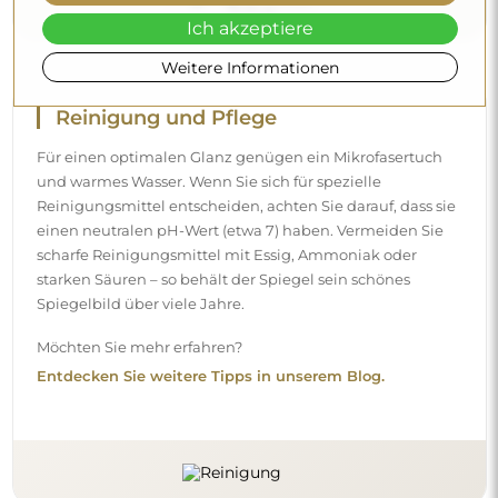
Ich akzeptiere
Weitere Informationen
Lieferung nach Hause
Wir bieten einen Lieferservice nach Hause an, mit dem Sie
die Sendung direkt an Ihrer Haustür entgegennehmen.
Gegen einen Aufpreis von 40 € bieten wir zusätzlich einen
Hineintrageservice
an, mit dem die Sendung direkt in
Ihre Wohnung gebracht wird (für Maße bis 80×120 cm oder
einen Durchmesser von 100 cm). Bei größeren Produkten
kann eine kleine Hilfe nötig sein, z. B. das Öffnen der Tür.
Wenn Sie diesen Service bei der Bestellung nicht
auswählen und bezahlen, trägt der Kurier die Sendung
nicht in Ihre Wohnung hinein.