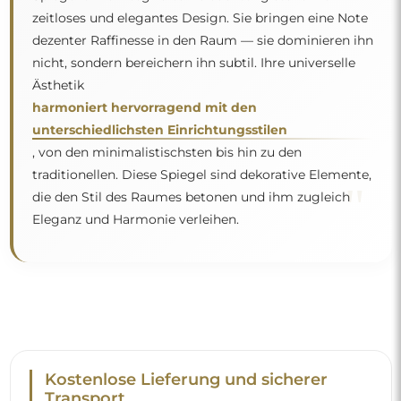
Kostenlose Lieferung und sicherer
Transport
Um den Transport müssen Sie sich keine Sorgen machen –
wir kümmern uns darum, dass der von Ihnen bestellte
Spiegel vollkommen sicher bei Ihnen ankommt, und das
völlig kostenlos. Wir verfügen über einen eigenen
Fuhrpark und geschultes Personal, deshalb können wir
garantieren, dass der Spiegel unversehrt ankommt, ohne
zusätzliche Kosten. Selbst wenn Sie einen Spiegel in
großen Abmessungen bestellen, können Sie mit einer
schnellen Lieferung rechnen.
Sehen Sie, wie wir unsere Spiegel verpacken.