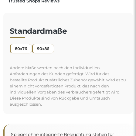
Spiegel ohne integrierte Beleuchtung stehen für
zeitloses und elegantes Design. Sie bringen eine Note
dezenter Raffinesse in den Raum — sie dominieren ihn
nicht, sondern bereichern ihn subtil. Ihre universelle
Ästhetik
harmoniert hervorragend mit den
unterschiedlichsten Einrichtungsstilen
, von den minimalistischsten bis hin zu den
traditionellen. Diese Spiegel sind dekorative Elemente,
"
die den Stil des Raumes betonen und ihm zugleich
Eleganz und Harmonie verleihen.