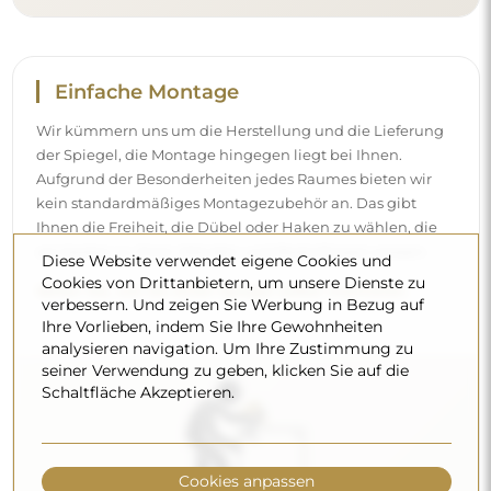
Reinigung und Pflege
Für einen optimalen Glanz genügen ein Mikrofasertuch
und warmes Wasser. Wenn Sie sich für spezielle
Reinigungsmittel entscheiden, achten Sie darauf, dass sie
einen neutralen pH-Wert (etwa 7) haben. Vermeiden Sie
Diese Website verwendet eigene Cookies und
Cookies von Drittanbietern, um unsere Dienste zu
scharfe Reinigungsmittel mit Essig, Ammoniak oder
verbessern. Und zeigen Sie Werbung in Bezug auf
starken Säuren – so behält der Spiegel sein schönes
Ihre Vorlieben, indem Sie Ihre Gewohnheiten
Spiegelbild über viele Jahre.
analysieren navigation. Um Ihre Zustimmung zu
seiner Verwendung zu geben, klicken Sie auf die
Möchten Sie mehr erfahren?
Schaltfläche Akzeptieren.
Entdecken Sie weitere Tipps in unserem Blog.
Cookies anpassen