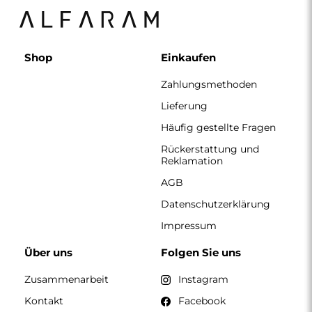
Kontakt
Facebook
Pinterest
KONTAKT
Wir haben montags bis freitags von 7:00 bis 15:00 Uhr
geöffnet.
Telefon
+49 17416 43109
spiegel@alfaram.de
Alfaram sp. z o.o. © 2026
Ausführung:
AbcWeb.pl