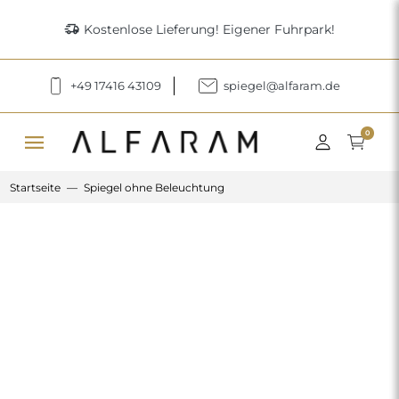
delivery_truck_speed
Kostenlose Lieferung! Eigener Fuhrpark!
+49 17416 43109
spiegel@alfaram.de
menu
0
Startseite
Spiegel ohne Beleuchtung
Previous
Next
Spiegel in geometrischer Form –