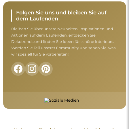
Nehmen Sie sich vor dem Abschluss des
Kaufs einen Moment Zeit, um unsere
Garantie-, Rückgabe- und
Reklamationsbedingungen zu lesen.
Allgemeine Geschäftsbedingungen
Rückgabe und Reklamationen
FAQ
Zusätzliche Informationen:
Die Spiegeldesigns, Fotos und Beschreibungen sind
urheberrechtlich geschützt. Alle Rechte vorbehalten ©
Alfaram sp. z o.o. Das Kopieren, der Verkauf oder die