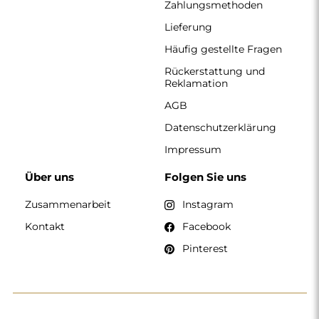
KONTAKT
Wir haben montags bis freitags von 7:00 bis 15:00 Uhr
geöffnet.
Telefon
+49 17416 43109
spiegel@alfaram.de
Alfaram sp. z o.o. © 2026
Ausführung:
AbcWeb.pl