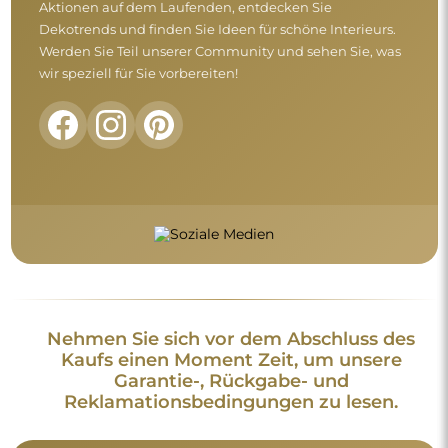
Allgemeine Geschäftsbedingungen
Rückgabe und Reklamationen
FAQ
Zusätzliche Informationen:
Die Spiegeldesigns, Fotos und Beschreibungen sind
urheberrechtlich geschützt. Alle Rechte vorbehalten ©
Alfaram sp. z o.o. Das Kopieren, der Verkauf oder die
Verbreitung der Designs, Fotos und Beschreibungen der
Spiegel ohne vorherige Zustimmung von © Alfaram sp. z o.o.
ist untersagt. Jede widerrechtliche Nutzung von Inhalten, die
geistiges Eigentum darstellen (insbesondere zu
Erwerbszwecken), stellt eine Straftat dar.