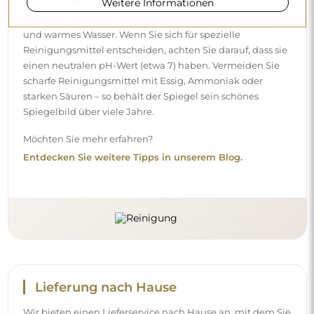
Weitere Informationen
Lieferung nach Hause
Wir bieten einen Lieferservice nach Hause an, mit dem Sie
die Sendung direkt an Ihrer Haustür entgegennehmen.
Gegen einen Aufpreis von 40 € bieten wir zusätzlich einen
Hineintrageservice
an, mit dem die Sendung direkt in
Ihre Wohnung gebracht wird (für Maße bis 80×120 cm oder
einen Durchmesser von 100 cm). Bei größeren Produkten
kann eine kleine Hilfe nötig sein, z. B. das Öffnen der Tür.
Wenn Sie diesen Service bei der Bestellung nicht
auswählen und bezahlen, trägt der Kurier die Sendung
nicht in Ihre Wohnung hinein.