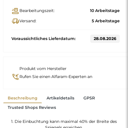
1. Die Einbuchtung kann maximal 40% der Breite des
Spiegels erreichen.
2. Die Einbuchtung muss mindestens 30 cm von der unteren
/ oberen Kante des Spiegels entfernt sein.
Spiegel mit Rahmen sind nicht nur praktisch, sondern
verleihen Ihrem Zuhause auch
eine Note von Eleganz
und Charakter. Der Rahmen unterstreicht den Spiegel,
betont seine Form und seinen Stil
und fügt sich zugleich harmonisch in die
Einrichtung des Raumes ein
. Ob im eleganten Wohnzimmer, im gemütlichen
Schlafzimmer oder im modernen Badezimmer —
"
diese Spiegel finden ihren Platz und verschönern den
Raum.