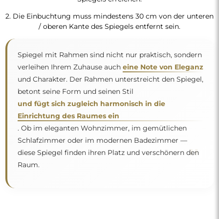
Kostenlose Lieferung und sicherer
Transport
Um den Transport müssen Sie sich keine Sorgen machen –
wir kümmern uns darum, dass der von Ihnen bestellte
Spiegel vollkommen sicher bei Ihnen ankommt, und das
völlig kostenlos. Wir verfügen über einen eigenen
Fuhrpark und geschultes Personal, deshalb können wir
garantieren, dass der Spiegel unversehrt ankommt, ohne
zusätzliche Kosten. Selbst wenn Sie einen Spiegel in
großen Abmessungen bestellen, können Sie mit einer
schnellen Lieferung rechnen.
Sehen Sie, wie wir unsere Spiegel verpacken.