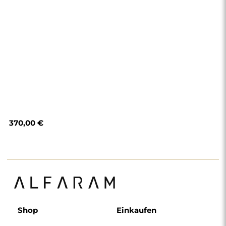
Shop
Einkaufen
Zahlungsmethoden
Lieferung
Häufig gestellte Fragen
Rückerstattung und
Reklamation
AGB
Datenschutzerklärung
Impressum
Über uns
Folgen Sie uns
Zusammenarbeit
Instagram
Kontakt
Facebook
Pinterest