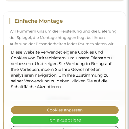
Reinigung und Pflege
Für einen optimalen Glanz genügen ein Mikrofasertuch
und warmes Wasser. Wenn Sie sich für spezielle
Reinigungsmittel entscheiden, achten Sie darauf, dass sie
einen neutralen pH-Wert (etwa 7) haben. Vermeiden Sie
scharfe Reinigungsmittel mit Essig, Ammoniak oder
Diese Website verwendet eigene Cookies und
starken Säuren – so behält der Spiegel sein schönes
Cookies von Drittanbietern, um unsere Dienste zu
Spiegelbild über viele Jahre.
verbessern. Und zeigen Sie Werbung in Bezug auf
Ihre Vorlieben, indem Sie Ihre Gewohnheiten
Möchten Sie mehr erfahren?
analysieren navigation. Um Ihre Zustimmung zu
Entdecken Sie weitere Tipps in unserem Blog.
seiner Verwendung zu geben, klicken Sie auf die
Schaltfläche Akzeptieren.
Cookies anpassen
Ich akzeptiere