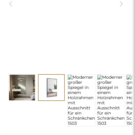
Moderner großer Spiegel in einem
Holzrahmen mit Ausschnitt für ein
Schränkchen 1503
410,00 €
delivery_truck_speed
Kostenlose Lieferung
Abmessungen: 50x150
chevron_right
Konfiguration erforderlich
ÄNDERN
Farbe des Rahmens 1503 auswählen:
*
Schwarz – 1503001