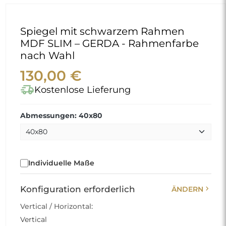
Spiegel mit schwarzem Rahmen
MDF SLIM – GERDA - Rahmenfarbe
nach Wahl
130,00 €
delivery_truck_speed
Kostenlose Lieferung
Abmessungen: 40x80
Individuelle Maße
chevron_right
Konfiguration erforderlich
ÄNDERN
Vertical / Horizontal:
Vertical