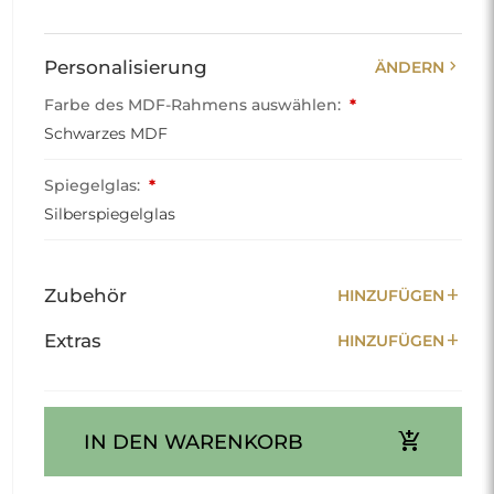
chevron_right
Personalisierung
ÄNDERN
Farbe des MDF-Rahmens auswählen:
*
Schwarzes MDF
Spiegelglas:
*
Silberspiegelglas
add
Zubehör
HINZUFÜGEN
add
Extras
HINZUFÜGEN
add_shopping_cart
IN DEN WARENKORB