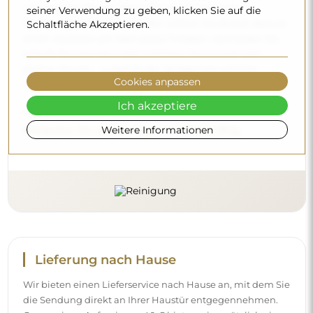
und warmes Wasser. Wenn Sie sich für spezielle
seiner Verwendung zu geben, klicken Sie auf die
Reinigungsmittel entscheiden, achten Sie darauf, dass sie
Schaltfläche Akzeptieren.
einen neutralen pH-Wert (etwa 7) haben. Vermeiden Sie
scharfe Reinigungsmittel mit Essig, Ammoniak oder
starken Säuren – so behält der Spiegel sein schönes
Cookies anpassen
Spiegelbild über viele Jahre.
Ich akzeptiere
Möchten Sie mehr erfahren?
Weitere Informationen
Entdecken Sie weitere Tipps in unserem Blog.
Lieferung nach Hause
Wir bieten einen Lieferservice nach Hause an, mit dem Sie
die Sendung direkt an Ihrer Haustür entgegennehmen.