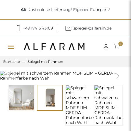
delivery_truck_speed
Kostenlose Lieferung! Eigener Fuhrpark!
+49 17416 43109
spiegel@alfaram.de
menu
0
Startseite
Spiegel mit Rahmen
Previous
Next