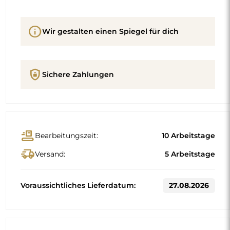
info
Wir gestalten einen Spiegel für dich
shield_lock
Sichere Zahlungen
conveyor_belt
Bearbeitungszeit:
10 Arbeitstage
delivery_truck_speed
Versand:
5 Arbeitstage
Voraussichtliches Lieferdatum:
27.08.2026