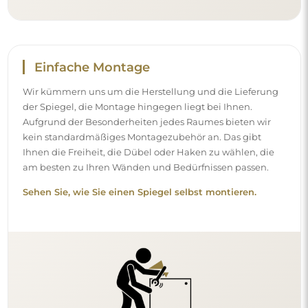
Reinigung und Pflege
Für einen optimalen Glanz genügen ein Mikrofasertuch
und warmes Wasser. Wenn Sie sich für spezielle
Reinigungsmittel entscheiden, achten Sie darauf, dass sie
einen neutralen pH-Wert (etwa 7) haben. Vermeiden Sie
scharfe Reinigungsmittel mit Essig, Ammoniak oder
starken Säuren – so behält der Spiegel sein schönes
Spiegelbild über viele Jahre.
Möchten Sie mehr erfahren?
Entdecken Sie weitere Tipps in unserem Blog.