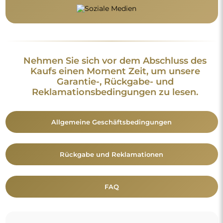
Zusätzliche Informationen:
Die Spiegeldesigns, Fotos und Beschreibungen sind
urheberrechtlich geschützt. Alle Rechte vorbehalten ©
Alfaram sp. z o.o. Das Kopieren, der Verkauf oder die
Verbreitung der Designs, Fotos und Beschreibungen der
Spiegel ohne vorherige Zustimmung von © Alfaram sp. z o.o.
ist untersagt. Jede widerrechtliche Nutzung von Inhalten, die
geistiges Eigentum darstellen (insbesondere zu
Erwerbszwecken), stellt eine Straftat dar.
Die auf den Fotos sichtbaren Dekorationselemente dienen
ausschließlich der Gestaltung und sind nicht im Lieferumfang
des Spiegels enthalten.
Vielleicht gefällt Ihnen auch