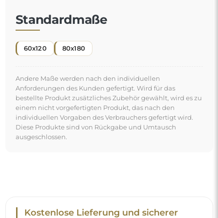
Kostenlose Lieferung und sicherer
Transport
Um den Transport müssen Sie sich keine Sorgen machen –
wir kümmern uns darum, dass der von Ihnen bestellte
Spiegel vollkommen sicher bei Ihnen ankommt, und das
völlig kostenlos. Wir verfügen über einen eigenen
Fuhrpark und geschultes Personal, deshalb können wir
garantieren, dass der Spiegel unversehrt ankommt, ohne
zusätzliche Kosten. Selbst wenn Sie einen Spiegel in
großen Abmessungen bestellen, können Sie mit einer
schnellen Lieferung rechnen.
Sehen Sie, wie wir unsere Spiegel verpacken.