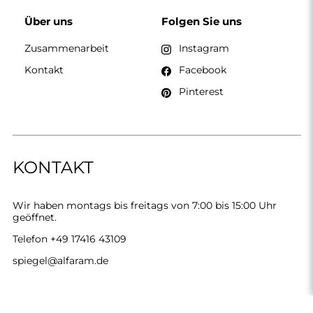
Alfaram sp. z o.o. © 2026
Ausführung:
AbcWeb.pl