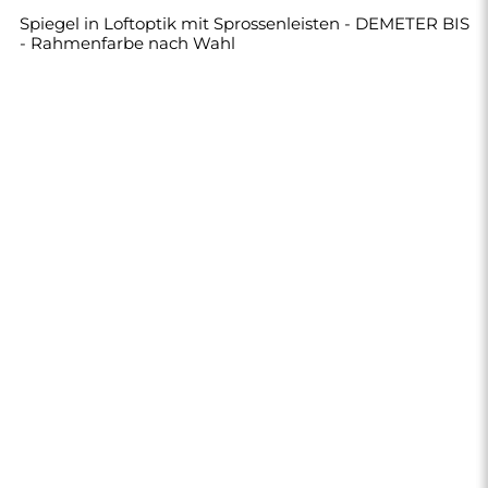
290,00 €
Shop
Einkaufen
Zahlungsmethoden
Lieferung
Häufig gestellte Fragen
Rückerstattung und
Reklamation
AGB