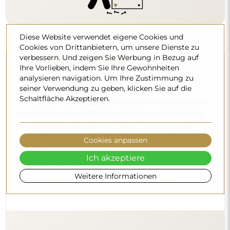
Diese Website verwendet eigene Cookies und
Cookies von Drittanbietern, um unsere Dienste zu
verbessern. Und zeigen Sie Werbung in Bezug auf
Ihre Vorlieben, indem Sie Ihre Gewohnheiten
analysieren navigation. Um Ihre Zustimmung zu
seiner Verwendung zu geben, klicken Sie auf die
Schaltfläche Akzeptieren.
Lieferung nach Hause
Cookies anpassen
Wir bieten einen Lieferservice nach Hause an, mit dem Sie
die Sendung direkt an Ihrer Haustür entgegennehmen.
Ich akzeptiere
Gegen einen Aufpreis von 40 € bieten wir zusätzlich einen
Hineintrageservice
an, mit dem die Sendung direkt in
Weitere Informationen
Ihre Wohnung gebracht wird (für Maße bis 80×120 cm oder
einen Durchmesser von 100 cm). Bei größeren Produkten
kann eine kleine Hilfe nötig sein, z. B. das Öffnen der Tür.
Wenn Sie diesen Service bei der Bestellung nicht