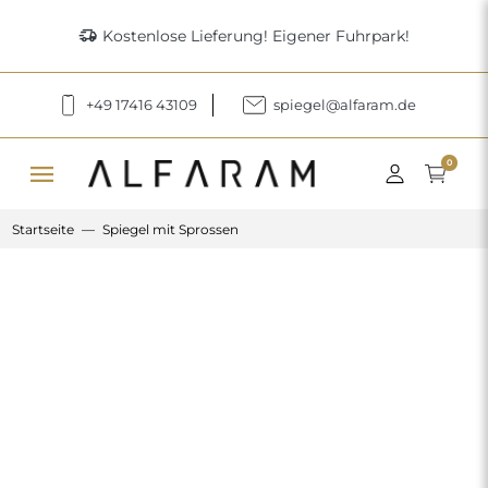
delivery_truck_speed
Kostenlose Lieferung! Eigener Fuhrpark!
+49 17416 43109
spiegel@alfaram.de
menu
0
Startseite
Spiegel mit Sprossen
Previous
Next