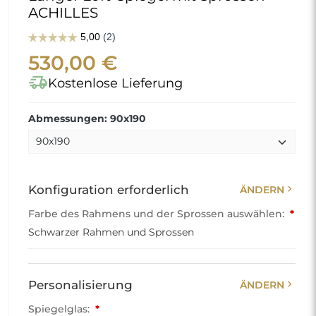
ACHILLES
530,00 €
delivery_truck_speed
Kostenlose Lieferung
Abmessungen: 90x190
chevron_right
Konfiguration erforderlich
ÄNDERN
Farbe des Rahmens und der Sprossen auswählen:
*
Schwarzer Rahmen und Sprossen
chevron_right
Personalisierung
ÄNDERN
Spiegelglas:
*