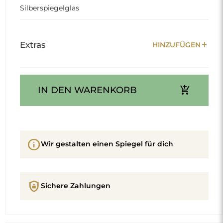
Silberspiegelglas
add
Extras
HINZUFÜGEN
add_shopping_cart
IN DEN WARENKORB
info
Wir gestalten einen Spiegel für dich
shield_lock
Sichere Zahlungen