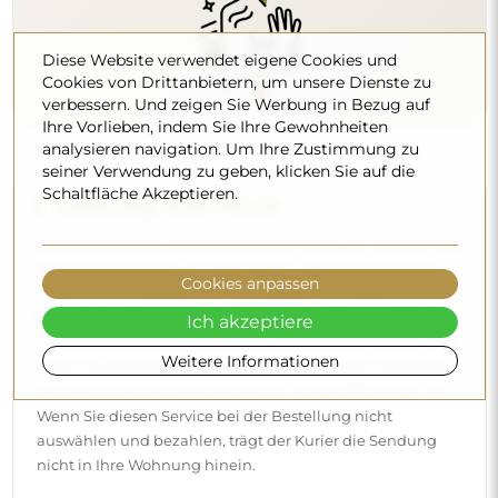
Diese Website verwendet eigene Cookies und
Cookies von Drittanbietern, um unsere Dienste zu
verbessern. Und zeigen Sie Werbung in Bezug auf
Ihre Vorlieben, indem Sie Ihre Gewohnheiten
analysieren navigation. Um Ihre Zustimmung zu
seiner Verwendung zu geben, klicken Sie auf die
Schaltfläche Akzeptieren.
Lieferung nach Hause
Wir bieten einen Lieferservice nach Hause an, mit dem Sie
die Sendung direkt an Ihrer Haustür entgegennehmen.
Cookies anpassen
Gegen einen Aufpreis von 40 € bieten wir zusätzlich einen
Hineintrageservice
an, mit dem die Sendung direkt in
Ich akzeptiere
Ihre Wohnung gebracht wird (für Maße bis 80×120 cm oder
Weitere Informationen
einen Durchmesser von 100 cm). Bei größeren Produkten
kann eine kleine Hilfe nötig sein, z. B. das Öffnen der Tür.
Wenn Sie diesen Service bei der Bestellung nicht
auswählen und bezahlen, trägt der Kurier die Sendung
nicht in Ihre Wohnung hinein.