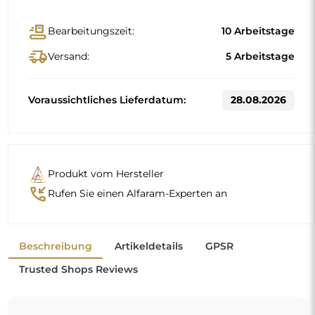
conveyor_belt
Bearbeitungszeit:
10 Arbeitstage
delivery_truck_speed
Versand:
5 Arbeitstage
Voraussichtliches Lieferdatum:
28.08.2026
Produkt vom Hersteller
phone_callback
Rufen Sie einen Alfaram-Experten an
Beschreibung
Artikeldetails
GPSR
Trusted Shops Reviews