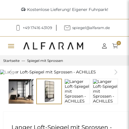
delivery_truck_speed
Kostenlose Lieferung! Eigener Fuhrpark!
+49 17416 43109
spiegel@alfaram.de
menu
0
Startseite
Spiegel mit Sprossen
Previous
Next
Langer Loft-Spiegel mit Sprossen -