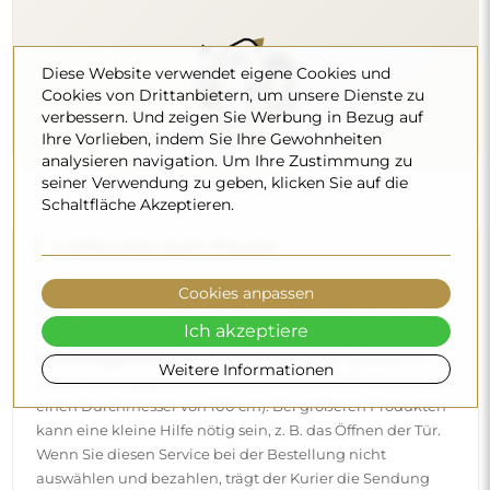
Diese Website verwendet eigene Cookies und
Cookies von Drittanbietern, um unsere Dienste zu
verbessern. Und zeigen Sie Werbung in Bezug auf
Ihre Vorlieben, indem Sie Ihre Gewohnheiten
analysieren navigation. Um Ihre Zustimmung zu
seiner Verwendung zu geben, klicken Sie auf die
Schaltfläche Akzeptieren.
Lieferung nach Hause
Wir bieten einen Lieferservice nach Hause an, mit dem Sie
Cookies anpassen
die Sendung direkt an Ihrer Haustür entgegennehmen.
Ich akzeptiere
Gegen einen Aufpreis von 40 € bieten wir zusätzlich einen
Hineintrageservice
an, mit dem die Sendung direkt in
Weitere Informationen
Ihre Wohnung gebracht wird (für Maße bis 80×120 cm oder
einen Durchmesser von 100 cm). Bei größeren Produkten
kann eine kleine Hilfe nötig sein, z. B. das Öffnen der Tür.
Wenn Sie diesen Service bei der Bestellung nicht
auswählen und bezahlen, trägt der Kurier die Sendung