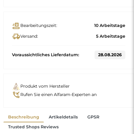
conveyor_belt
Bearbeitungszeit:
10 Arbeitstage
delivery_truck_speed
Versand:
5 Arbeitstage
Voraussichtliches Lieferdatum:
28.08.2026
Produkt vom Hersteller
phone_callback
Rufen Sie einen Alfaram-Experten an
Beschreibung
Artikeldetails
GPSR
Trusted Shops Reviews