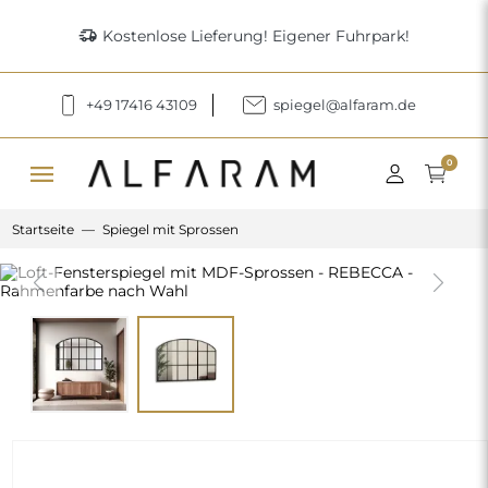
delivery_truck_speed
Kostenlose Lieferung! Eigener Fuhrpark!
+49 17416 43109
spiegel@alfaram.de
menu
0
Startseite
Spiegel mit Sprossen
Previous
Next