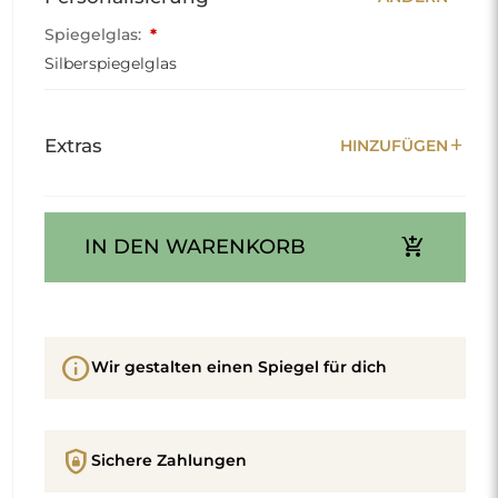
Spiegelglas:
*
Silberspiegelglas
add
Extras
HINZUFÜGEN
add_shopping_cart
IN DEN WARENKORB
info
Wir gestalten einen Spiegel für dich
shield_lock
Sichere Zahlungen