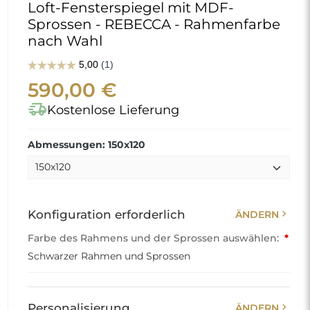
Loft-Fensterspiegel mit MDF-
Sprossen - REBECCA - Rahmenfarbe
nach Wahl
590,00 €
delivery_truck_speed
Kostenlose Lieferung
Abmessungen: 150x120
chevron_right
Konfiguration erforderlich
ÄNDERN
Farbe des Rahmens und der Sprossen auswählen:
*
Schwarzer Rahmen und Sprossen
chevron_right
Personalisierung
ÄNDERN