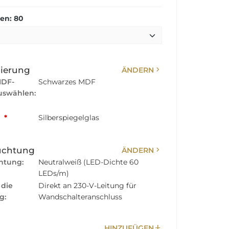
en: 80
chevron_right
sierung
ÄNDERN
MDF-
Schwarzes MDF
swählen:
:
*
Silberspiegelglas
chevron_right
uchtung
ÄNDERN
htung:
Neutralweiß (LED-Dichte 60
LEDs/m)
 die
Direkt an 230-V-Leitung für
g:
Wandschalteranschluss
add
HINZUFÜGEN