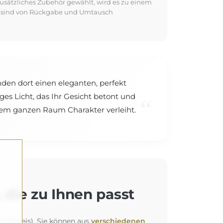
usätzliches Zubehör gewählt, wird es zu einem
kte sind von Rückgabe und Umtausch
nden dort einen eleganten, perfekt
ges Licht, das Ihr Gesicht betont und
“
 dem ganzen Raum Charakter verleiht.
 die zu Ihnen passt
 Aufpreis). Sie können aus
verschiedenen