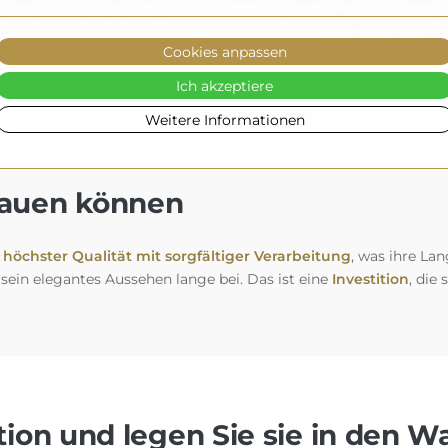
r eine gemütliche Atmosphäre oder einem kräftigeren und inten
 klassische Eleganz bevorzugen, unser Spiegel
ergänzt Ihre Ein
Cookies anpassen
Ich akzeptiere
Weitere Informationen
trauen können
höchster Qualität mit sorgfältiger Verarbeitung
, was ihre Lan
 sein elegantes Aussehen lange bei. Das ist eine
Investition
, die
ion und legen Sie sie in den W