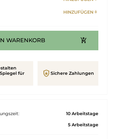
add
HINZUFÜGEN
add_shopping_cart
EN WARENKORB
stalten
shield_lock
Spiegel für
Sichere Zahlungen
ungszeit:
10 Arbeitstage
5 Arbeitstage