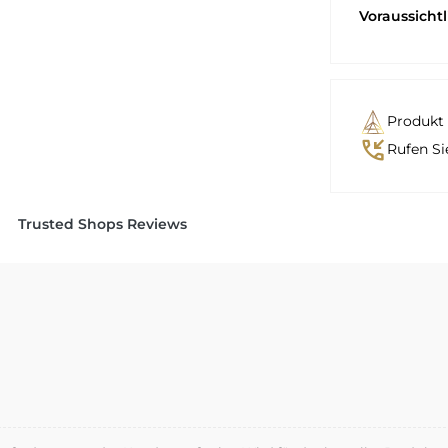
Voraussicht
Produkt 
phone_callback
Rufen Si
Trusted Shops Reviews