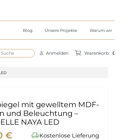
Blog
Unsere Projekte
Warum wir
h
0
Anmelden
Warenkorb
LED
iegel mit gewelltem MDF-
 und Beleuchtung –
ELLE NAYA LED
0 €
delivery_truck_speed
Kostenlose Lieferung