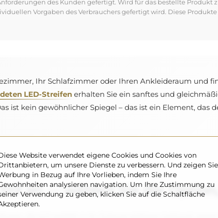
forderungen des Kunden gefertigt. Wird für das bestellte Produkt z
dividuellen Vorgaben des Verbrauchers gefertigt wird. Diese Produ
Badezimmer, Ihr Schlafzimmer oder Ihren Ankleideraum und fi
deten LED-Streifen
erhalten Sie ein sanftes und gleichmäßi
 ist kein gewöhnlicher Spiegel – das ist ein Element, das
Diese Website verwendet eigene Cookies und Cookies von
Drittanbietern, um unsere Dienste zu verbessern. Und zeigen Sie
Werbung in Bezug auf Ihre Vorlieben, indem Sie Ihre
Gewohnheiten analysieren navigation. Um Ihre Zustimmung zu
Stil an — wählen Sie die Option,
seiner Verwendung zu geben, klicken Sie auf die Schaltfläche
Akzeptieren.
ypen, die sich perfekt in Ihr Zuhause einfügen (optional, gegen