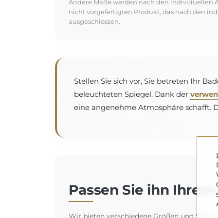
Andere Maße werden nach den individuellen An
nicht vorgefertigten Produkt, das nach den in
ausgeschlossen.
Stellen Sie sich vor, Sie betreten Ihr 
beleuchteten Spiegel. Dank der
verwen
eine angenehme Atmosphäre schafft. Das
Passen Sie ihn Ihrem 
Wir bieten verschiedene Größen und Spiegelt