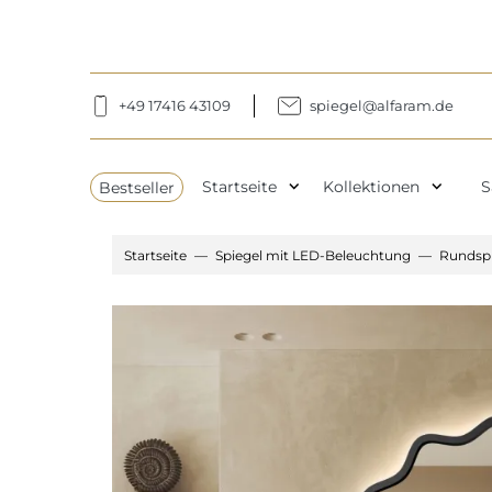
+49 17416 43109
spiegel@alfaram.de
expand_more
expand_more
Bestseller
Startseite
Kollektionen
S
Startseite
Spiegel mit LED-Beleuchtung
Rundsp