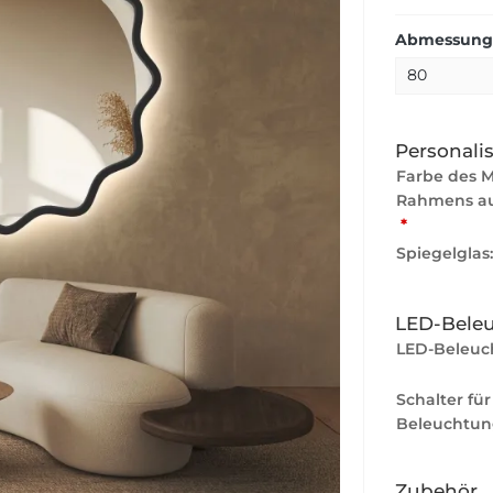
Abmessung
Personali
Farbe des 
Rahmens au
*
Spiegelglas
LED-Bele
LED-Beleuc
Schalter für
Beleuchtun
Zubehör