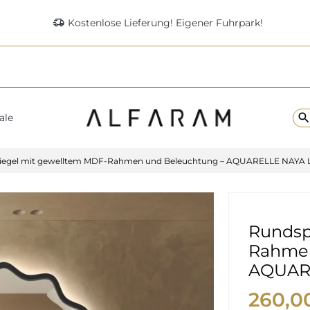
delivery_truck_speed
Kostenlose Lieferung! Eigener Fuhrpark!
searc
ale
iegel mit gewelltem MDF-Rahmen und Beleuchtung – AQUARELLE NAYA 
Rundsp
Rahmen
AQUAR
260,0