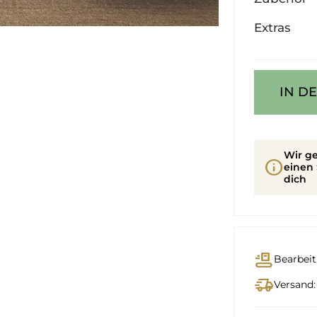
Extras
IN D
Wir ge
info
einen 
dich
conveyor_belt
Bearbeit
delivery_truck_speed
Versand: