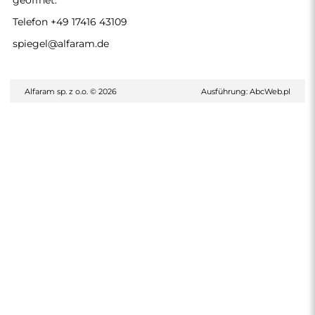
geöffnet.
Telefon
+49 17416 43109
spiegel@alfaram.de
Alfaram sp. z o.o. © 2026
Ausführung:
AbcWeb.pl