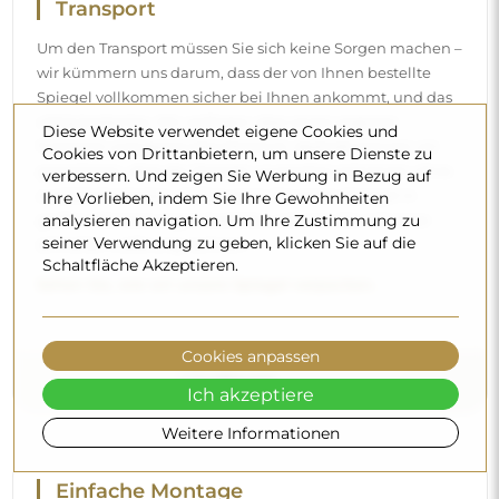
Transport
Um den Transport müssen Sie sich keine Sorgen machen –
wir kümmern uns darum, dass der von Ihnen bestellte
Spiegel vollkommen sicher bei Ihnen ankommt, und das
völlig kostenlos. Wir verfügen über einen eigenen
Diese Website verwendet eigene Cookies und
Fuhrpark und geschultes Personal, deshalb können wir
Cookies von Drittanbietern, um unsere Dienste zu
garantieren, dass der Spiegel unversehrt ankommt, ohne
verbessern. Und zeigen Sie Werbung in Bezug auf
zusätzliche Kosten. Selbst wenn Sie einen Spiegel in
Ihre Vorlieben, indem Sie Ihre Gewohnheiten
analysieren navigation. Um Ihre Zustimmung zu
großen Abmessungen bestellen, können Sie mit einer
seiner Verwendung zu geben, klicken Sie auf die
schnellen Lieferung rechnen.
Schaltfläche Akzeptieren.
Sehen Sie, wie wir unsere Spiegel verpacken.
Cookies anpassen
Ich akzeptiere
Weitere Informationen
Einfache Montage