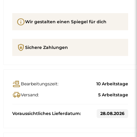
info
Wir gestalten einen Spiegel für dich
shield_lock
Sichere Zahlungen
conveyor_belt
Bearbeitungszeit:
10 Arbeitstage
delivery_truck_speed
Versand:
5 Arbeitstage
Voraussichtliches Lieferdatum:
28.08.2026