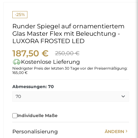
-25%
Runder Spiegel auf ornamentiertem
Glas Master Flex mit Beleuchtung -
LUXORA FROSTED LED
187,50 €
250,00 €
delivery_truck_speed
Kostenlose Lieferung
Niedrigster Preis der letzten 30 Tage vor der Preisermäßigung:
165,00 €
Abmessungen: 70
Individuelle Maße
chevron_right
Personalisierung
ÄNDERN