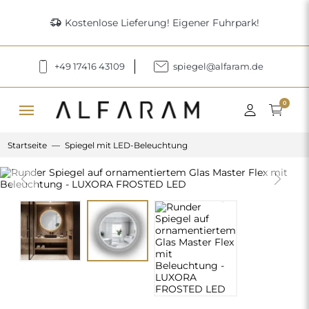
delivery_truck_speed
Kostenlose Lieferung! Eigener Fuhrpark!
+49 17416 43109
spiegel@alfaram.de
menu
0
Startseite
Spiegel mit LED-Beleuchtung
Previous
Next