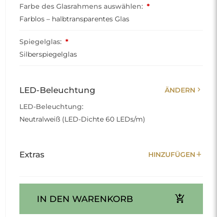
Farbe des Glasrahmens auswählen:
*
Farblos – halbtransparentes Glas
Spiegelglas:
*
Silberspiegelglas
chevron_right
LED-Beleuchtung
ÄNDERN
LED-Beleuchtung:
Neutralweiß (LED-Dichte 60 LEDs/m)
add
Extras
HINZUFÜGEN
add_shopping_cart
IN DEN WARENKORB