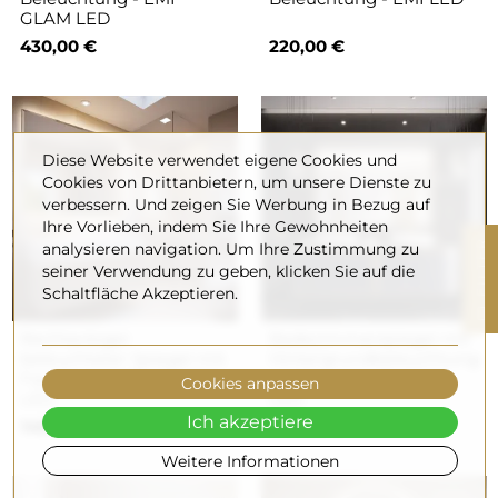
GLAM LED
430,00 €
220,00 €
Diese Website verwendet eigene Cookies und
Cookies von Drittanbietern, um unsere Dienste zu
verbessern. Und zeigen Sie Werbung in Bezug auf
Ihre Vorlieben, indem Sie Ihre Gewohnheiten
R
analysieren navigation. Um Ihre Zustimmung zu
seiner Verwendung zu geben, klicken Sie auf die
Schaltfläche Akzeptieren.
F
I
L
T
E
Rechteckiger
Badezimmerspiegel mit
beleuchteter Spiegel mit
Hintergrundbeleuchtung
Facettenschliff - PHASE
, rechteckig - FLAWIA
Cookies anpassen
LED
LED
Ich akzeptiere
140,00 €
220,00 €
Weitere Informationen