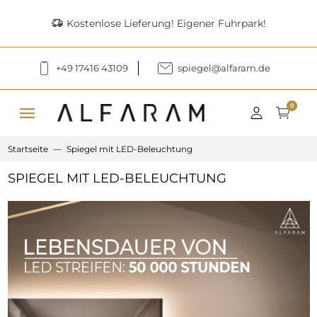
delivery_truck_speed
Kostenlose Lieferung! Eigener Fuhrpark!
+49 17416 43109
spiegel@alfaram.de
menu
0
Startseite
Spiegel mit LED-Beleuchtung
SPIEGEL MIT LED-BELEUCHTUNG