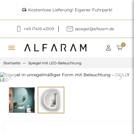
delivery_truck_speed
Kostenlose Lieferung! Eigener Fuhrpark!
+49 17416 43109
spiegel@alfaram.de
menu
0
Startseite
Spiegel mit LED-Beleuchtung
Previous
Next