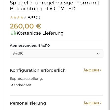
Spiegel in unregelmäßiger Form mit
Beleuchtung – DOLLY LED
260,00 €
delivery_truck_speed
Kostenlose Lieferung
Abmessungen: 84x110
chevron_right
Konfiguration erforderlich
ÄNDERN
Expresszustellung:
Standardzeit
chevron_right
Personalisierung
ÄNDERN