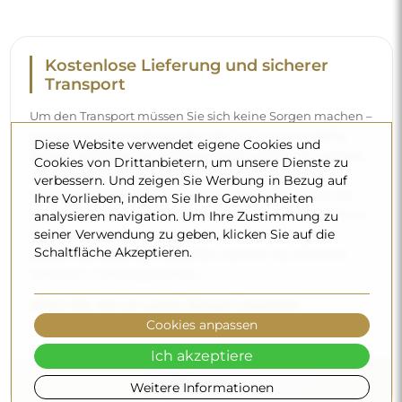
Kostenlose Lieferung und sicherer
Transport
Um den Transport müssen Sie sich keine Sorgen machen –
wir kümmern uns darum, dass der von Ihnen bestellte
Diese Website verwendet eigene Cookies und
Spiegel vollkommen sicher bei Ihnen ankommt, und das
Cookies von Drittanbietern, um unsere Dienste zu
völlig kostenlos. Wir verfügen über einen eigenen
verbessern. Und zeigen Sie Werbung in Bezug auf
Fuhrpark und geschultes Personal, deshalb können wir
Ihre Vorlieben, indem Sie Ihre Gewohnheiten
garantieren, dass der Spiegel unversehrt ankommt, ohne
analysieren navigation. Um Ihre Zustimmung zu
seiner Verwendung zu geben, klicken Sie auf die
zusätzliche Kosten. Selbst wenn Sie einen Spiegel in
Schaltfläche Akzeptieren.
großen Abmessungen bestellen, können Sie mit einer
schnellen Lieferung rechnen.
Sehen Sie, wie wir unsere Spiegel verpacken.
Cookies anpassen
Ich akzeptiere
Weitere Informationen