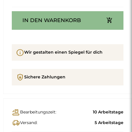
add_shopping_cart
IN DEN WARENKORB
info
Wir gestalten einen Spiegel für dich
shield_lock
Sichere Zahlungen
conveyor_belt
Bearbeitungszeit:
10 Arbeitstage
delivery_truck_speed
Versand:
5 Arbeitstage