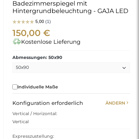
Badezimmerspiegel mit
Hintergrundbeleuchtung - GAJA LED
150,00 €
delivery_truck_speed
Kostenlose Lieferung
Abmessungen: 50x90
Individuelle Maße
chevron_right
Konfiguration erforderlich
ÄNDERN
Vertical / Horizontal:
Vertical
Expresszustellung: