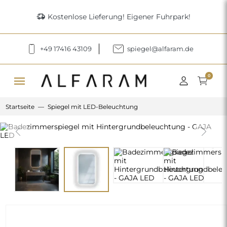
delivery_truck_speed
Kostenlose Lieferung! Eigener Fuhrpark!
+49 17416 43109
spiegel@alfaram.de
menu
0
Startseite
Spiegel mit LED-Beleuchtung
Previous
Next