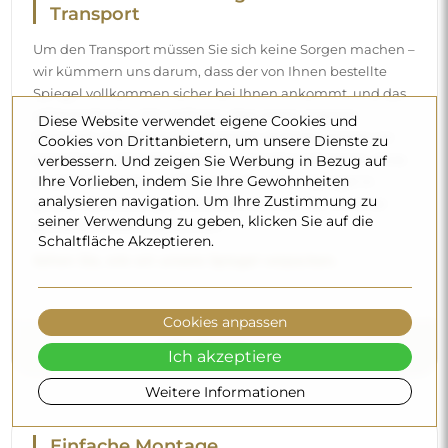
Transport
Um den Transport müssen Sie sich keine Sorgen machen –
wir kümmern uns darum, dass der von Ihnen bestellte
Spiegel vollkommen sicher bei Ihnen ankommt, und das
völlig kostenlos. Wir verfügen über einen eigenen
Diese Website verwendet eigene Cookies und
Fuhrpark und geschultes Personal, deshalb können wir
Cookies von Drittanbietern, um unsere Dienste zu
garantieren, dass der Spiegel unversehrt ankommt, ohne
verbessern. Und zeigen Sie Werbung in Bezug auf
Ihre Vorlieben, indem Sie Ihre Gewohnheiten
zusätzliche Kosten. Selbst wenn Sie einen Spiegel in
analysieren navigation. Um Ihre Zustimmung zu
großen Abmessungen bestellen, können Sie mit einer
seiner Verwendung zu geben, klicken Sie auf die
schnellen Lieferung rechnen.
Schaltfläche Akzeptieren.
Sehen Sie, wie wir unsere Spiegel verpacken.
Cookies anpassen
Ich akzeptiere
Weitere Informationen
Einfache Montage