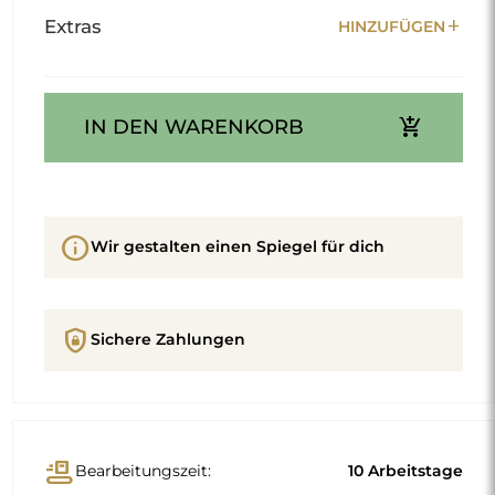
add
Extras
HINZUFÜGEN
add_shopping_cart
IN DEN WARENKORB
info
Wir gestalten einen Spiegel für dich
shield_lock
Sichere Zahlungen
conveyor_belt
Bearbeitungszeit:
10 Arbeitstage