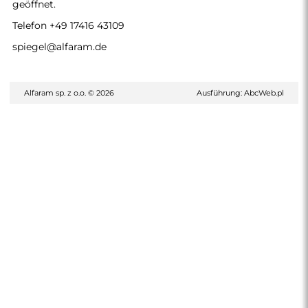
geöffnet.
Telefon
+49 17416 43109
spiegel@alfaram.de
Alfaram sp. z o.o. © 2026
Ausführung:
AbcWeb.pl