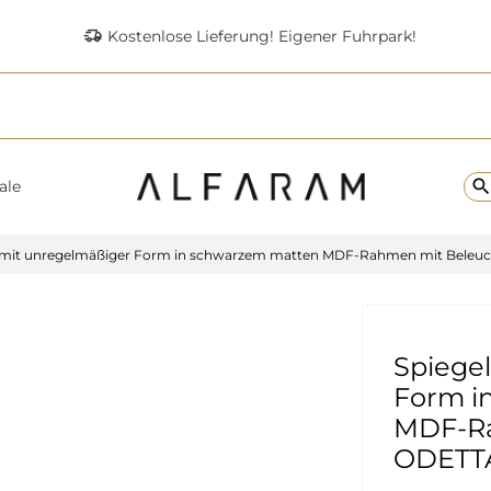
delivery_truck_speed
Kostenlose Lieferung! Eigener Fuhrpark!
searc
ale
 mit unregelmäßiger Form in schwarzem matten MDF-Rahmen mit Beleu
Spiege
Form i
MDF-Ra
ODETT