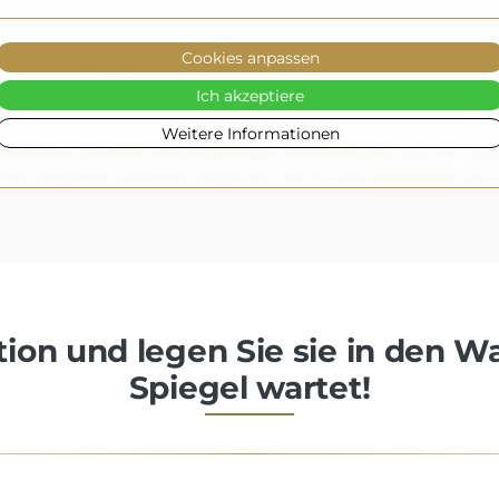
Cookies anpassen
trauen können
Ich akzeptiere
Weitere Informationen
höchster Qualität mit sorgfältiger Verarbeitung
, was ihre Lan
 sein elegantes Aussehen lange bei. Das ist eine
Investition
, die
ion und legen Sie sie in den W
Spiegel wartet!