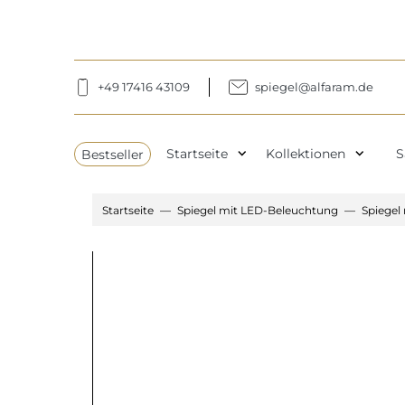
+49 17416 43109
spiegel@alfaram.de
expand_more
expand_more
Bestseller
Startseite
Kollektionen
S
Startseite
Spiegel mit LED-Beleuchtung
Spiegel