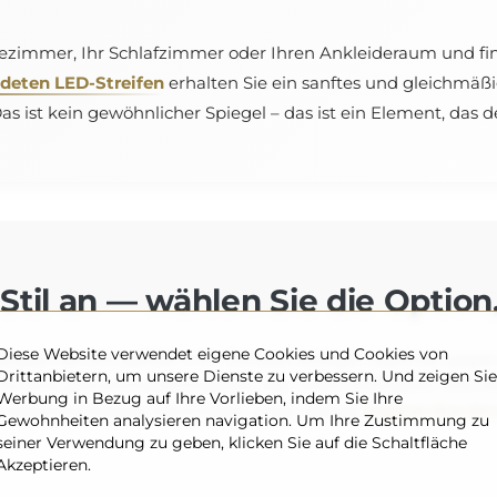
Badezimmer, Ihr Schlafzimmer oder Ihren Ankleideraum und fi
deten LED-Streifen
erhalten Sie ein sanftes und gleichmäßi
 ist kein gewöhnlicher Spiegel – das ist ein Element, das
Stil an — wählen Sie die Option,
Diese Website verwendet eigene Cookies und Cookies von
ypen, die sich perfekt in Ihr Zuhause einfügen (optional, gegen
Drittanbietern, um unsere Dienste zu verbessern. Und zeigen Sie
r eine gemütliche Atmosphäre oder einem kräftigeren und inten
Werbung in Bezug auf Ihre Vorlieben, indem Sie Ihre
 klassische Eleganz bevorzugen, unser Spiegel
ergänzt Ihre Ein
Gewohnheiten analysieren navigation. Um Ihre Zustimmung zu
seiner Verwendung zu geben, klicken Sie auf die Schaltfläche
Akzeptieren.