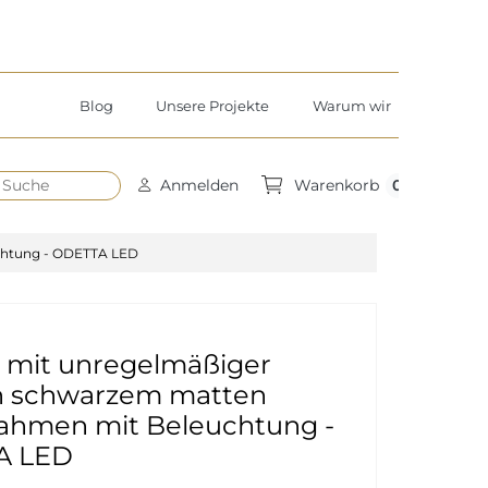
Blog
Unsere Projekte
Warum wir
h
0
Anmelden
Warenkorb
chtung - ODETTA LED
l mit unregelmäßiger
n schwarzem matten
hmen mit Beleuchtung -
A LED