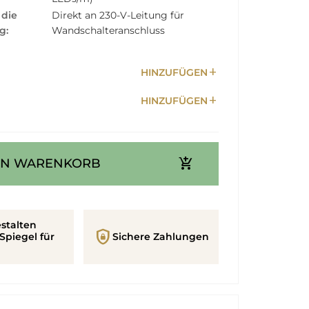
 die
Direkt an 230-V-Leitung für
g:
Wandschalteranschluss
add
HINZUFÜGEN
add
HINZUFÜGEN
add_shopping_cart
EN WARENKORB
stalten
shield_lock
Spiegel für
Sichere Zahlungen