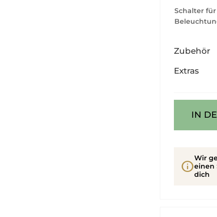
Schalter für
Beleuchtun
Zubehör
Extras
IN D
Wir ge
info
einen 
dich