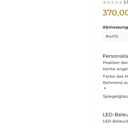
370,0
Abmessunge
Personali
Position de
Kante ange
Farbe des 
Rahmens au
*
Spiegelglas
LED-Bele
LED-Beleuc