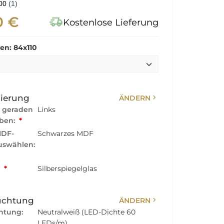
0 €
delivery_truck_speed
Kostenlose Lieferung
n: 84x110
chevron_right
sierung
ÄNDERN
r geraden
Links
ben:
*
MDF-
Schwarzes MDF
swählen:
:
*
Silberspiegelglas
chevron_right
uchtung
ÄNDERN
htung:
Neutralweiß (LED-Dichte 60
LEDs/m)