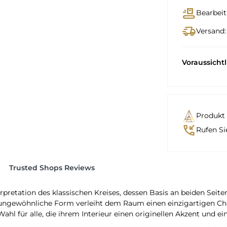
conveyor_belt
Bearbeit
delivery_truck_speed
Versand:
Voraussicht
Produkt 
phone_callback
Rufen Si
Trusted Shops Reviews
rpretation des klassischen Kreises, dessen Basis an beiden Seiten
e ungewöhnliche Form verleiht dem Raum einen einzigartigen Ch
ahl für alle, die ihrem Interieur einen originellen Akzent und ei