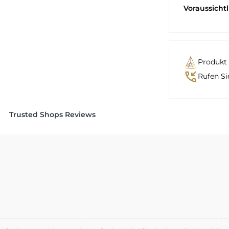
Voraussicht
Produkt 
phone_callback
Rufen Si
Trusted Shops Reviews