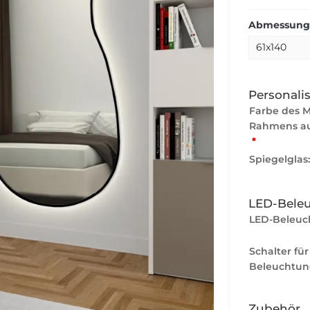
Abmessunge
Personali
Farbe des 
Rahmens au
*
Spiegelglas
LED-Bele
LED-Beleuc
Schalter für
Beleuchtun
Zubehör