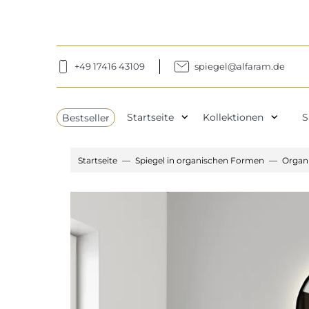
+49 17416 43109
spiegel@alfaram.de
expand_more
expand_more
Bestseller
Startseite
Kollektionen
S
Startseite
Spiegel in organischen Formen
Organ