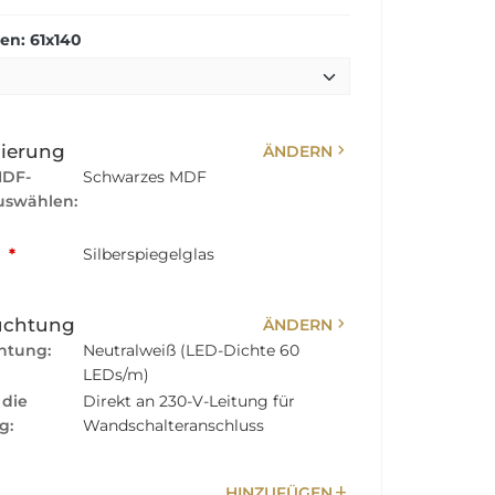
n: 61x140
chevron_right
sierung
ÄNDERN
MDF-
Schwarzes MDF
swählen:
:
*
Silberspiegelglas
chevron_right
uchtung
ÄNDERN
htung:
Neutralweiß (LED-Dichte 60
LEDs/m)
 die
Direkt an 230-V-Leitung für
g:
Wandschalteranschluss
add
HINZUFÜGEN