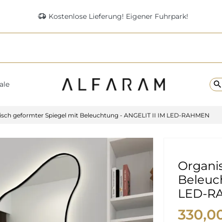
delivery_truck_speed
Kostenlose Lieferung! Eigener Fuhrpark!
searc
ale
isch geformter Spiegel mit Beleuchtung - ANGELIT II IM LED-RAHMEN
Organis
Beleuch
LED-R
330,0