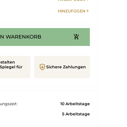
add
HINZUFÜGEN
add_shopping_cart
EN WARENKORB
stalten
shield_lock
Spiegel für
Sichere Zahlungen
ungszeit:
10 Arbeitstage
5 Arbeitstage