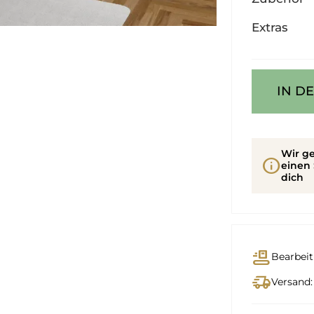
Extras
IN D
Wir ge
info
einen 
dich
conveyor_belt
Bearbeit
delivery_truck_speed
Versand: