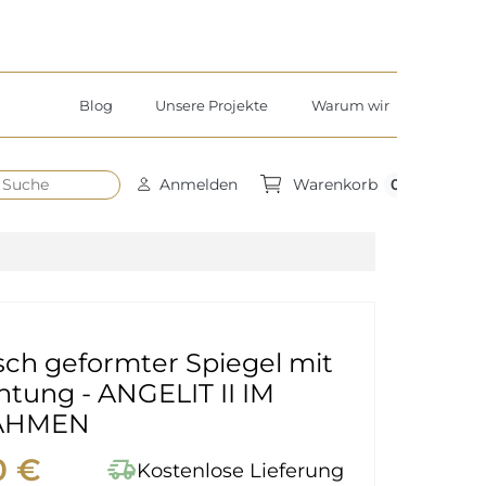
Blog
Unsere Projekte
Warum wir
h
0
Anmelden
Warenkorb
ch geformter Spiegel mit
tung - ANGELIT II IM
AHMEN
0 €
delivery_truck_speed
Kostenlose Lieferung