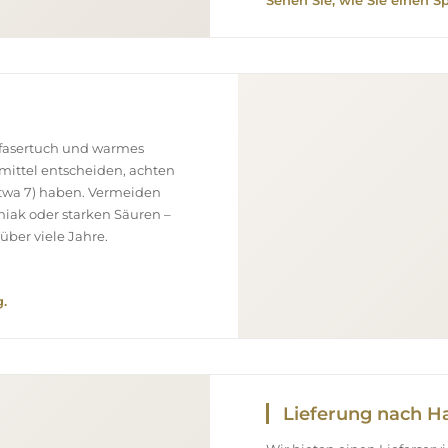
Sehen Sie, wie Sie einen S
ofasertuch und warmes
smittel entscheiden, achten
(etwa 7) haben. Vermeiden
niak oder starken Säuren –
über viele Jahre.
.
Lieferung nach H