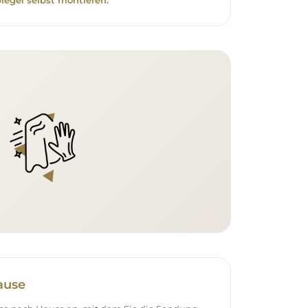
piegel selbst montieren.
ause