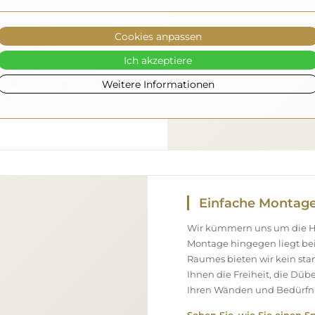
gen machen – wir kümmern
el vollkommen sicher bei
Cookies anpassen
 verfügen über einen
eshalb können wir
Ich akzeptiere
ommt, ohne zusätzliche
Weitere Informationen
ßen Abmessungen bestellen,
nen.
Einfache Montag
Wir kümmern uns um die Her
Montage hingegen liegt bei
Raumes bieten wir kein st
Ihnen die Freiheit, die Düb
Ihren Wänden und Bedürfni