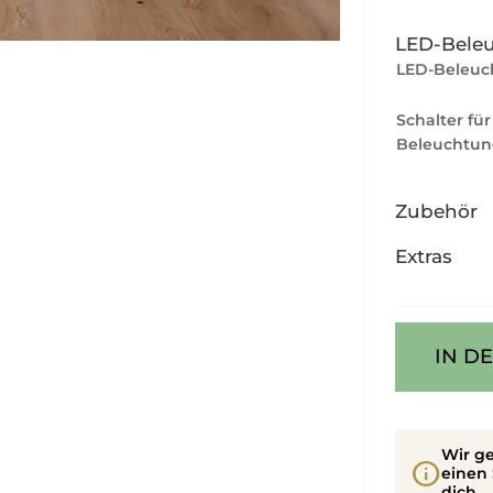
LED-Bele
LED-Beleuc
Schalter für
Beleuchtun
Zubehör
Extras
IN D
Wir ge
info
einen 
dich