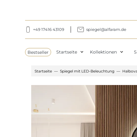
+49 17416 43109
spiegel@alfaram.de
expand_more
expand_more
Bestseller
Startseite
Kollektionen
S
Startseite
Spiegel mit LED-Beleuchtung
Halbova