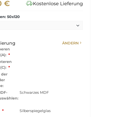
0 €
delivery_truck_speed
Kostenlose Lieferung
n: 50x120
chevron_right
sierung
ÄNDERN
beren
 (A):
*
nteren
 (C):
*
 der
der
e:
MDF-
Schwarzes MDF
swählen:
:
*
Silberspiegelglas