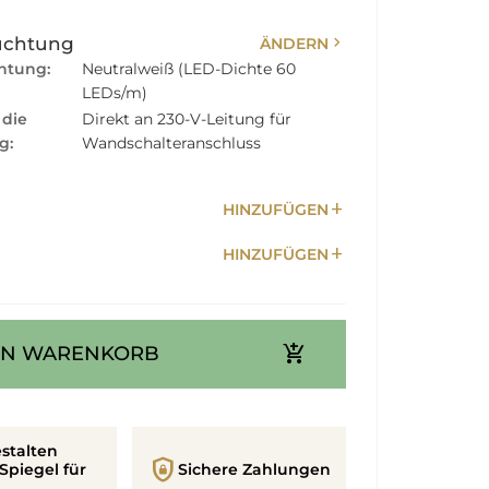
chevron_right
uchtung
ÄNDERN
htung:
Neutralweiß (LED-Dichte 60
LEDs/m)
 die
Direkt an 230-V-Leitung für
g:
Wandschalteranschluss
add
HINZUFÜGEN
add
HINZUFÜGEN
add_shopping_cart
EN WARENKORB
stalten
shield_lock
Spiegel für
Sichere Zahlungen