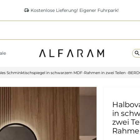
delivery_truck_speed
Kostenlose Lieferung! Eigener Fuhrpark!
searc
ale
les Schminktischspiegel in schwarzem MDF-Rahmen in zwei Teilen -BER
Halbov
in sch
zwei T
Rahmen