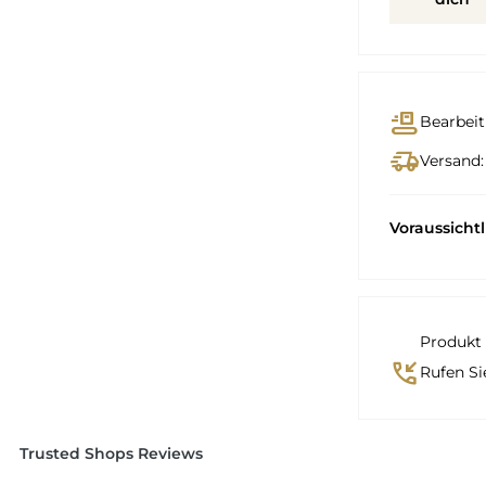
conveyor_belt
Bearbeit
delivery_truck_speed
Versand:
Voraussicht
Produkt 
phone_callback
Rufen Si
Trusted Shops Reviews