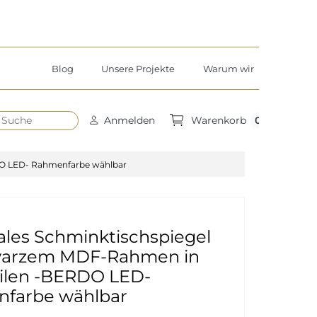
Blog
Unsere Projekte
Warum wir
h
0
Anmelden
Warenkorb
DO LED- Rahmenfarbe wählbar
ales Schminktischspiegel
warzem MDF-Rahmen in
eilen -BERDO LED-
farbe wählbar