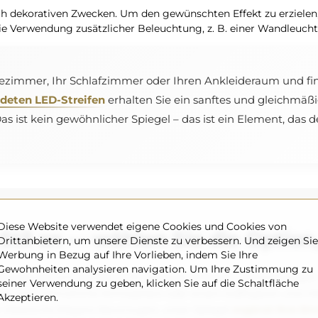
ch dekorativen Zwecken. Um den gewünschten Effekt zu erziele
ie Verwendung zusätzlicher Beleuchtung, z. B. einer Wandleucht
Badezimmer, Ihr Schlafzimmer oder Ihren Ankleideraum und fi
deten LED-Streifen
erhalten Sie ein sanftes und gleichmäßi
 ist kein gewöhnlicher Spiegel – das ist ein Element, das
Diese Website verwendet eigene Cookies und Cookies von
Stil an — wählen Sie die Option,
Drittanbietern, um unsere Dienste zu verbessern. Und zeigen Sie
Werbung in Bezug auf Ihre Vorlieben, indem Sie Ihre
Gewohnheiten analysieren navigation. Um Ihre Zustimmung zu
ypen, die sich perfekt in Ihr Zuhause einfügen (optional, gegen
seiner Verwendung zu geben, klicken Sie auf die Schaltfläche
r eine gemütliche Atmosphäre oder einem kräftigeren und inten
Akzeptieren.
 klassische Eleganz bevorzugen, unser Spiegel
ergänzt Ihre Ein