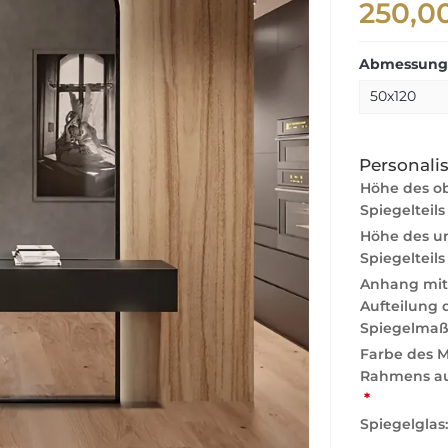
250,0
Abmessunge
Personali
Höhe des o
Spiegelteils
Höhe des u
Spiegelteils
Anhang mit
Aufteilung 
Spiegelmaß
Farbe des 
Rahmens au
*
Spiegelglas