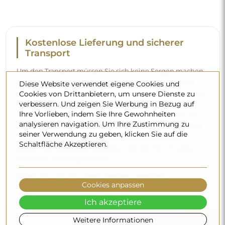
Kostenlose Lieferung und sicherer
Transport
Um den Transport müssen Sie sich keine Sorgen machen –
wir kümmern uns darum, dass der von Ihnen bestellte
Diese Website verwendet eigene Cookies und
Spiegel vollkommen sicher bei Ihnen ankommt, und das
Cookies von Drittanbietern, um unsere Dienste zu
verbessern. Und zeigen Sie Werbung in Bezug auf
völlig kostenlos. Wir verfügen über einen eigenen
Ihre Vorlieben, indem Sie Ihre Gewohnheiten
Fuhrpark und geschultes Personal, deshalb können wir
analysieren navigation. Um Ihre Zustimmung zu
garantieren, dass der Spiegel unversehrt ankommt, ohne
seiner Verwendung zu geben, klicken Sie auf die
zusätzliche Kosten. Selbst wenn Sie einen Spiegel in
Schaltfläche Akzeptieren.
großen Abmessungen bestellen, können Sie mit einer
schnellen Lieferung rechnen.
Sehen Sie, wie wir unsere Spiegel verpacken.
Cookies anpassen
Ich akzeptiere
Weitere Informationen