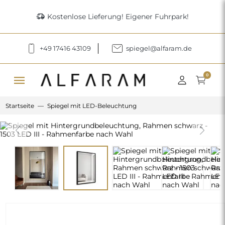
delivery_truck_speed
Kostenlose Lieferung! Eigener Fuhrpark!
+49 17416 43109
spiegel@alfaram.de
menu
0
Startseite
Spiegel mit LED-Beleuchtung
Previous
Next