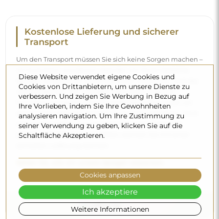
Kostenlose Lieferung und sicherer
Transport
Um den Transport müssen Sie sich keine Sorgen machen –
wir kümmern uns darum, dass der von Ihnen bestellte
Diese Website verwendet eigene Cookies und
Spiegel vollkommen sicher bei Ihnen ankommt, und das
Cookies von Drittanbietern, um unsere Dienste zu
völlig kostenlos. Wir verfügen über einen eigenen
verbessern. Und zeigen Sie Werbung in Bezug auf
Fuhrpark und geschultes Personal, deshalb können wir
Ihre Vorlieben, indem Sie Ihre Gewohnheiten
garantieren, dass der Spiegel unversehrt ankommt, ohne
analysieren navigation. Um Ihre Zustimmung zu
zusätzliche Kosten. Selbst wenn Sie einen Spiegel in
seiner Verwendung zu geben, klicken Sie auf die
großen Abmessungen bestellen, können Sie mit einer
Schaltfläche Akzeptieren.
schnellen Lieferung rechnen.
Sehen Sie, wie wir unsere Spiegel verpacken.
Cookies anpassen
Ich akzeptiere
Weitere Informationen