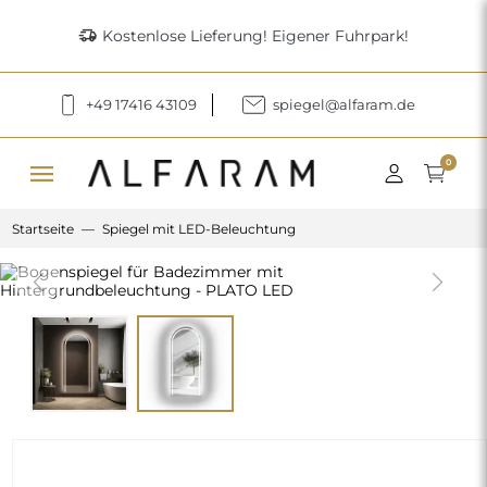
delivery_truck_speed
Kostenlose Lieferung! Eigener Fuhrpark!
+49 17416 43109
spiegel@alfaram.de
menu
0
Startseite
Spiegel mit LED-Beleuchtung
Previous
Next