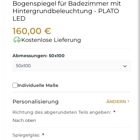
Bogenspiegel für Badezimmer mit
Hintergrundbeleuchtung - PLATO
LED
160,00 €
delivery_truck_speed
Kostenlose Lieferung
Abmessungen: 50x100
Individuelle Maße
chevron_right
Personalisierung
ÄNDERN
Richtung des abgerundeten Teils angeben:
*
Nach oben
Spiegelglas:
*