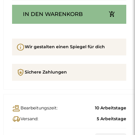
add_shopping_cart
IN DEN WARENKORB
info
Wir gestalten einen Spiegel für dich
shield_lock
Sichere Zahlungen
conveyor_belt
Bearbeitungszeit:
10 Arbeitstage
delivery_truck_speed
Versand:
5 Arbeitstage