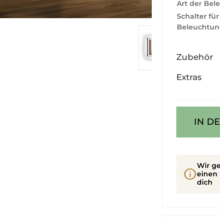
Art der Bel
Schalter für
Beleuchtun
Zubehör
Extras
IN D
Wir ge
info
einen 
dich