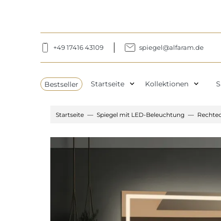
+49 17416 43109
spiegel@alfaram.de
expand_more
expand_more
Bestseller
Startseite
Kollektionen
S
Startseite
Spiegel mit LED-Beleuchtung
Rechtec