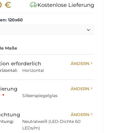
0 €
delivery_truck_speed
Kostenlose Lieferung
n: 120x60
lle Maße
chevron_right
ion erforderlich
ÄNDERN
rizontal:
Horizontal
chevron_right
sierung
ÄNDERN
:
*
Silberspiegelglas
chevron_right
uchtung
ÄNDERN
htung:
Neutralweiß (LED-Dichte 60
LEDs/m)