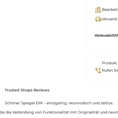
conveyor_belt
Bearbeit
delivery_truck_speed
Versand:
Voraussicht
Produkt 
phone_callback
Rufen Si
Trusted Shops Reviews
Schöner Spiegel EMI – einzigartig, neumodisch und zeitlos.
e, die die Verbindung von Funktionalität mit Originalität und n