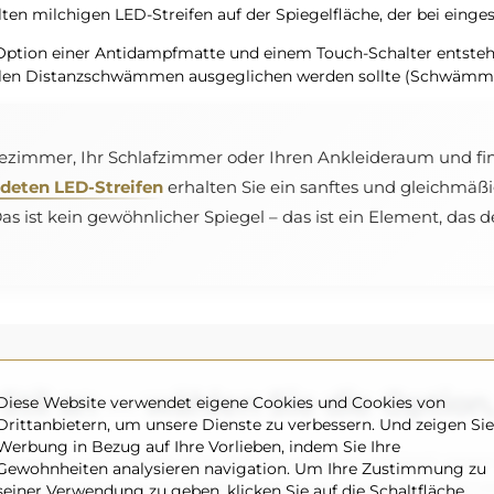
ten milchigen LED-Streifen auf der Spiegelfläche, der bei einges
 Option einer Antidampfmatte und einem Touch-Schalter entsteh
iellen Distanzschwämmen ausgeglichen werden sollte (Schwämme 
Badezimmer, Ihr Schlafzimmer oder Ihren Ankleideraum und fi
deten LED-Streifen
erhalten Sie ein sanftes und gleichmäßi
 ist kein gewöhnlicher Spiegel – das ist ein Element, das
Stil an — wählen Sie die Option,
Diese Website verwendet eigene Cookies und Cookies von
Drittanbietern, um unsere Dienste zu verbessern. Und zeigen Sie
Werbung in Bezug auf Ihre Vorlieben, indem Sie Ihre
ypen, die sich perfekt in Ihr Zuhause einfügen (optional, gegen
Gewohnheiten analysieren navigation. Um Ihre Zustimmung zu
r eine gemütliche Atmosphäre oder einem kräftigeren und inten
seiner Verwendung zu geben, klicken Sie auf die Schaltfläche