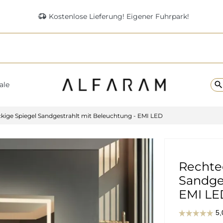
delivery_truck_speed
Kostenlose Lieferung! Eigener Fuhrpark!
searc
ale
kige Spiegel Sandgestrahlt mit Beleuchtung - EMI LED
Rechte
Sandges
EMI LE