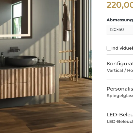
220,0
Abmessunge
Individue
Konfigurat
Vertical / Ho
Personali
Spiegelglas
LED-Bele
LED-Beleuc