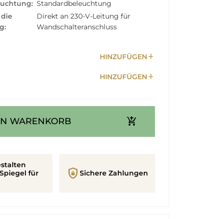
euchtung:
Standardbeleuchtung
 die
Direkt an 230-V-Leitung für
g:
Wandschalteranschluss
add
HINZUFÜGEN
add
HINZUFÜGEN
add_shopping_cart
EN WARENKORB
stalten
shield_lock
Spiegel für
Sichere Zahlungen