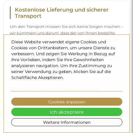
Kostenlose Lieferung und sicherer
Transport
Um den Transport müssen Sie sich keine Sorgen machen –
wir kümmern uns darum, dass der von Ihnen bestellte
Spiegel vollkommen sicher bei Ihnen ankommt, und das
Diese Website verwendet eigene Cookies und
völlig kostenlos. Wir verfügen über einen eigenen
Cookies von Drittanbietern, um unsere Dienste zu
Fuhrpark und geschultes Personal, deshalb können wir
verbessern. Und zeigen Sie Werbung in Bezug auf
garantieren, dass der Spiegel unversehrt ankommt, ohne
Ihre Vorlieben, indem Sie Ihre Gewohnheiten
analysieren navigation. Um Ihre Zustimmung zu
zusätzliche Kosten. Selbst wenn Sie einen Spiegel in
seiner Verwendung zu geben, klicken Sie auf die
großen Abmessungen bestellen, können Sie mit einer
Schaltfläche Akzeptieren.
schnellen Lieferung rechnen.
Sehen Sie, wie wir unsere Spiegel verpacken.
Cookies anpassen
Ich akzeptiere
Weitere Informationen