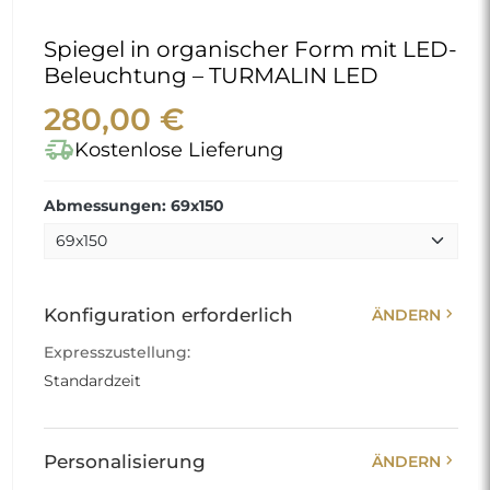
Spiegel in organischer Form mit LED-
Beleuchtung – TURMALIN LED
280,00 €
delivery_truck_speed
Kostenlose Lieferung
Abmessungen: 69x150
chevron_right
Konfiguration erforderlich
ÄNDERN
Expresszustellung:
Standardzeit
chevron_right
Personalisierung
ÄNDERN