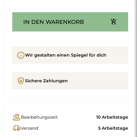
add_shopping_cart
IN DEN WARENKORB
info
Wir gestalten einen Spiegel für dich
shield_lock
Sichere Zahlungen
conveyor_belt
Bearbeitungszeit:
10 Arbeitstage
delivery_truck_speed
Versand:
5 Arbeitstage