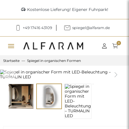
delivery_truck_speed
Kostenlose Lieferung! Eigener Fuhrpark!
+49 17416 43109
spiegel@alfaram.de
menu
0
Startseite
Spiegel in organischen Formen
Previous
Next