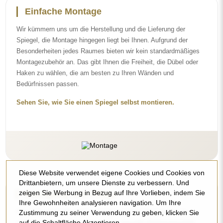
Für einen optimalen Glanz genügen ein Mikrofasertuch und
warmes Wasser. Wenn Sie sich für spezielle Reinigungsmittel
entscheiden, achten Sie darauf, dass sie einen neutralen pH-Wert
(etwa 7) haben. Vermeiden Sie scharfe Reinigungsmittel mit
Essig, Ammoniak oder starken Säuren – so behält der Spiegel
sein schönes Spiegelbild über viele Jahre.
Möchten Sie mehr erfahren?
Entdecken Sie weitere Tipps in unserem Blog.
Diese Website verwendet eigene Cookies und Cookies von
Lieferung nach Hause
Drittanbietern, um unsere Dienste zu verbessern. Und
zeigen Sie Werbung in Bezug auf Ihre Vorlieben, indem Sie
Wir bieten einen Lieferservice nach Hause an, mit dem Sie die
Ihre Gewohnheiten analysieren navigation. Um Ihre
Sendung direkt an Ihrer Haustür entgegennehmen. Gegen einen
Zustimmung zu seiner Verwendung zu geben, klicken Sie
Aufpreis von 40 € bieten wir zusätzlich einen
Hineintrageservice
auf die Schaltfläche Akzeptieren.