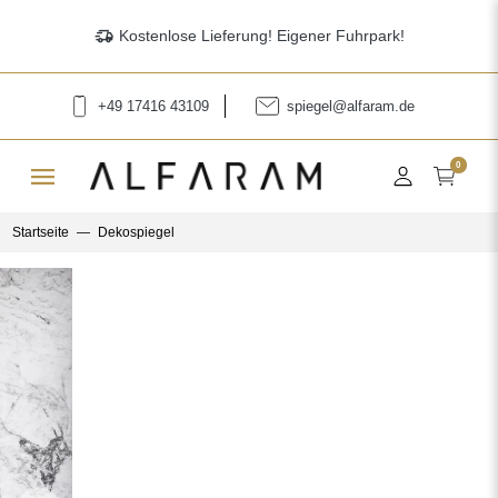
delivery_truck_speed
Kostenlose Lieferung! Eigener Fuhrpark!
+49 17416 43109
spiegel@alfaram.de
menu
0
Startseite
Dekospiegel
Previous
Next
Unregelmäßiger blauer Spiegel – ICY