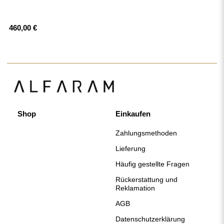
Datenschutzerklärung
Impressum
Über uns
Folgen Sie uns
Zusammenarbeit
Instagram
Kontakt
Facebook
Pinterest
KONTAKT
Wir haben montags bis freitags von 7:00 bis 15:00 Uhr geöffnet.
Telefon
+49 17416 43109
spiegel@alfaram.de