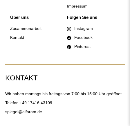
Alfaram sp. z o.o. © 2026
Ausführung:
AbcWeb.pl