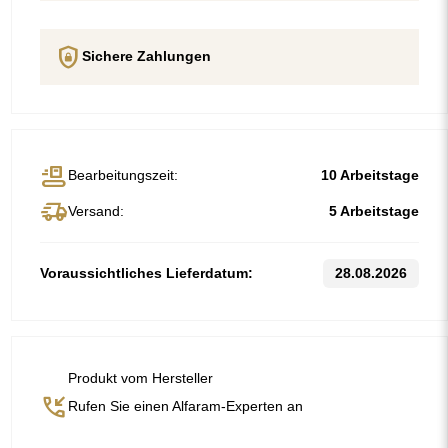
Beschreibung
Artikeldetails
GPSR
Trusted Shops Reviews
Organischer Spiegel mit unregelmäßiger Form – Mehrflächen-
Spiegel.
Der Spiegel hat einen Spiegelrahmen.
Der Spiegel hat eine silberne Spiegelfläche, die auf eine blaue
Spiegelfläche aufgeklebt ist.
Standardmaße
80
90