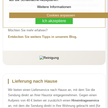
an, mit dem die Sendung direkt in Ihre Wohnung gebracht wird (für
Weitere Informationen
Maße bis 80×120 cm oder einen Durchmesser von 100 cm). Bei
Cookies anpassen
größeren Produkten kann eine kleine Hilfe nötig sein, z. B. das
Öffnen der Tür. Wenn Sie diesen Service bei der Bestellung nicht
Ich akzeptiere
auswählen und bezahlen, trägt der Kurier die Sendung nicht in
Ihre Wohnung hinein.
Anleitungen
Damit die Montage und die Nutzung unseres Spiegels einfach und
problemlos sind, haben wir für Sie ausführliche Anleitungen
vorbereitet. Darin finden Sie alle Schritte, die für die korrekte