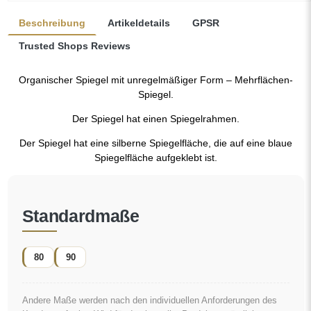
Andere Maße werden nach den individuellen Anforderungen des
Kunden gefertigt. Wird für das bestellte Produkt zusätzliches
Zubehör gewählt, wird es zu einem nicht vorgefertigten Produkt,
das nach den individuellen Vorgaben des Verbrauchers gefertigt
wird. Diese Produkte sind von Rückgabe und Umtausch
ausgeschlossen.
Ein organischer Spiegel ist ein besonderes
Dekorationsdetail, das eine Note von Frische und moderner
Eleganz einbringt. Seine von der Natur inspirierte Form
durchbricht gewohnte Muster und verleiht dem Raum einen
"
leichten und modernen Charakter. Die ideale Wahl für alle,
die ein originelles und individuelles Interieur möchten.