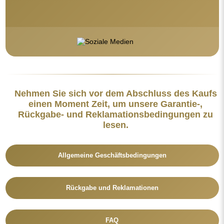
FAQ
Zusätzliche Informationen:
Die Spiegeldesigns, Fotos und Beschreibungen sind
urheberrechtlich geschützt. Alle Rechte vorbehalten © Alfaram sp. z
o.o. Das Kopieren, der Verkauf oder die Verbreitung der Designs,
Fotos und Beschreibungen der Spiegel ohne vorherige Zustimmung
von © Alfaram sp. z o.o. ist untersagt. Jede widerrechtliche Nutzung
von Inhalten, die geistiges Eigentum darstellen (insbesondere zu
Erwerbszwecken), stellt eine Straftat dar.
Die auf den Fotos sichtbaren Dekorationselemente dienen
ausschließlich der Gestaltung und sind nicht im Lieferumfang des
Spiegels enthalten.
Vielleicht gefällt Ihnen auch