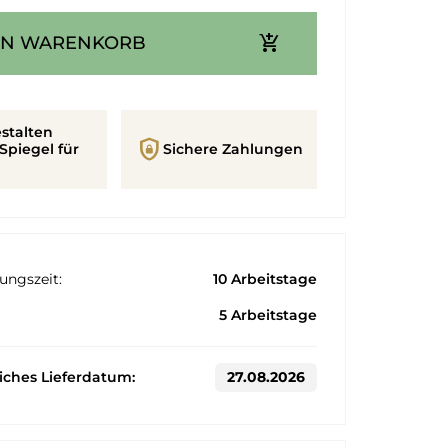
add_shopping_cart
EN WARENKORB
stalten
shield_lock
Spiegel für
Sichere Zahlungen
ungszeit:
10 Arbeitstage
5 Arbeitstage
liches Lieferdatum:
27.08.2026