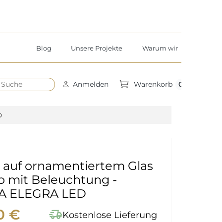
Blog
Unsere Projekte
Warum wir
h
0
Anmelden
Warenkorb
D
l auf ornamentiertem Glas
o mit Beleuchtung -
A ELEGRA LED
0 €
delivery_truck_speed
Kostenlose Lieferung