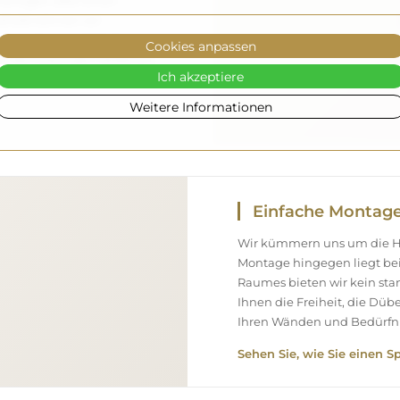
 verfügen über einen
eshalb können wir
ommt, ohne zusätzliche
Cookies anpassen
ßen Abmessungen bestellen,
Ich akzeptiere
nen.
Weitere Informationen
Einfache Montag
Wir kümmern uns um die Her
Montage hingegen liegt bei
Raumes bieten wir kein st
Ihnen die Freiheit, die Düb
Ihren Wänden und Bedürfni
Sehen Sie, wie Sie einen S