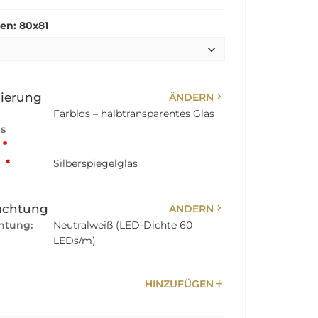
n: 80x81
chevron_right
sierung
ÄNDERN
Farblos – halbtransparentes Glas
s
*
:
*
Silberspiegelglas
chevron_right
uchtung
ÄNDERN
htung:
Neutralweiß (LED-Dichte 60
LEDs/m)
add
HINZUFÜGEN