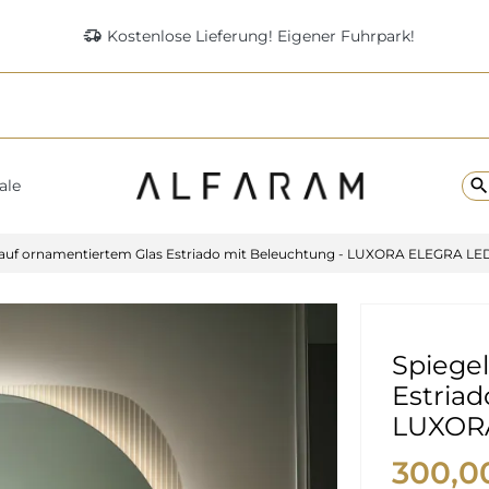
delivery_truck_speed
Kostenlose Lieferung! Eigener Fuhrpark!
searc
ale
 auf ornamentiertem Glas Estriado mit Beleuchtung - LUXORA ELEGRA LE
Spiege
Estriad
LUXOR
300,0