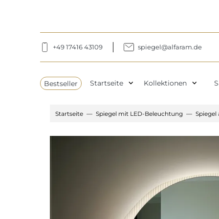
+49 17416 43109
spiegel@alfaram.de
expand_more
expand_more
Bestseller
Startseite
Kollektionen
S
Startseite
Spiegel mit LED-Beleuchtung
Spiegel