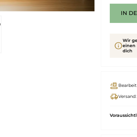
IN D
Wir ge
info
einen 
dich
conveyor_belt
Bearbeit
delivery_truck_speed
Versand:
Voraussicht