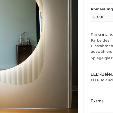
Abmessunge
Personali
Farbe des
Glasrahmen
auswählen:
Spiegelglas
LED-Bele
LED-Beleuc
Extras