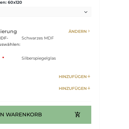
n: 60x120
chevron_right
sierung
ÄNDERN
MDF-
Schwarzes MDF
swählen:
:
*
Silberspiegelglas
add
HINZUFÜGEN
add
HINZUFÜGEN
add_shopping_cart
EN WARENKORB