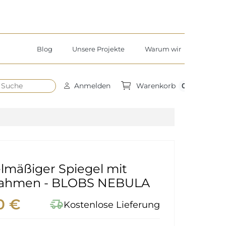
Blog
Unsere Projekte
Warum wir
h
0
Anmelden
Warenkorb
lmäßiger Spiegel mit
ahmen - BLOBS NEBULA
0 €
delivery_truck_speed
Kostenlose Lieferung