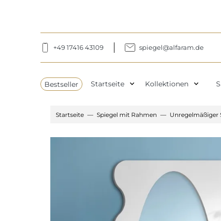
+49 17416 43109
spiegel@alfaram.de
expand_more
expand_more
Bestseller
Startseite
Kollektionen
S
Startseite
Spiegel mit Rahmen
Unregelmäßiger