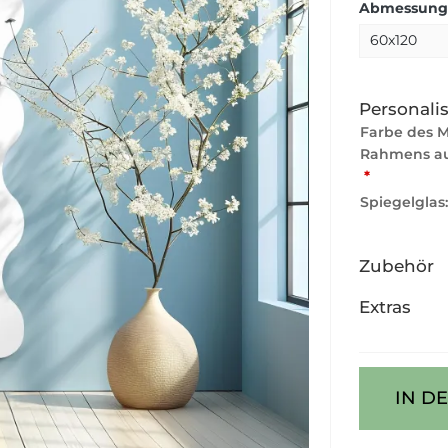
Abmessunge
Personali
Farbe des 
Rahmens au
*
Spiegelglas
Zubehör
Extras
IN D