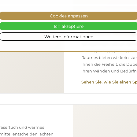
Cookies anpassen
Ich akzeptiere
Einfache Montag
Weitere Informationen
Wir kümmern uns um die Her
Montage hingegen liegt bei
Raumes bieten wir kein st
Ihnen die Freiheit, die Düb
Ihren Wänden und Bedürfni
Sehen Sie, wie Sie einen S
ofasertuch und warmes
smittel entscheiden, achten