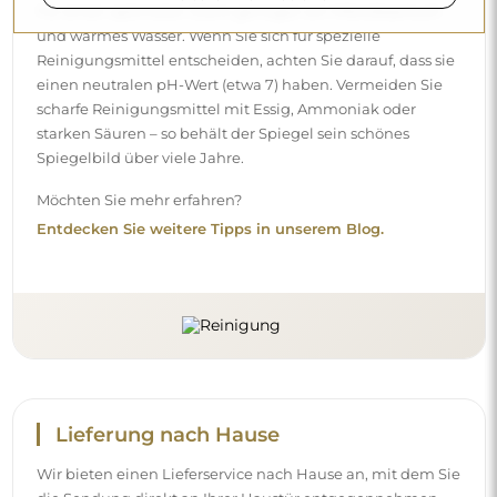
Wir bieten einen Lieferservice nach Hause an, mit dem Sie
die Sendung direkt an Ihrer Haustür entgegennehmen.
Gegen einen Aufpreis von 40 € bieten wir zusätzlich einen
Hineintrageservice
an, mit dem die Sendung direkt in
Ihre Wohnung gebracht wird (für Maße bis 80×120 cm oder
einen Durchmesser von 100 cm). Bei größeren Produkten
kann eine kleine Hilfe nötig sein, z. B. das Öffnen der Tür.
Wenn Sie diesen Service bei der Bestellung nicht
auswählen und bezahlen, trägt der Kurier die Sendung
nicht in Ihre Wohnung hinein.
Anleitungen