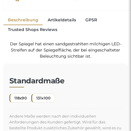
Anforderungen des Kunden gefertigt. Wird für das
bestellte Produkt zusätzliches Zubehör gewählt, wird es zu
einem nicht vorgefertigten Produkt, das nach den
individuellen Vorgaben des Verbrauchers gefertigt wird.
Diese Produkte sind von Rückgabe und Umtausch
ausgeschlossen.
Ein organischer Spiegel ist ein besonderes
Dekorationsdetail, das eine Note von Frische und
moderner Eleganz einbringt. Seine von der Natur
inspirierte Form durchbricht gewohnte Muster und
verleiht dem Raum einen leichten und modernen
"
Charakter. Die ideale Wahl für alle, die ein originelles
und individuelles Interieur möchten.