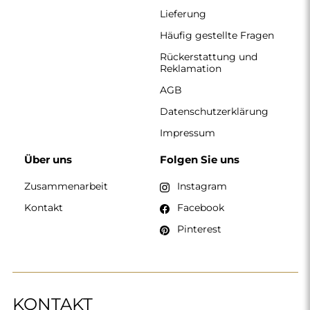
KONTAKT
Wir haben montags bis freitags von 7:00 bis 15:00 Uhr
geöffnet.
Telefon
+49 17416 43109
spiegel@alfaram.de
Alfaram sp. z o.o. © 2026
Ausführung:
AbcWeb.pl