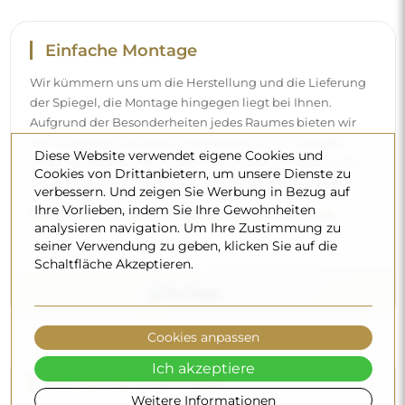
Reinigung und Pflege
Für einen optimalen Glanz genügen ein Mikrofasertuch
und warmes Wasser. Wenn Sie sich für spezielle
Reinigungsmittel entscheiden, achten Sie darauf, dass sie
einen neutralen pH-Wert (etwa 7) haben. Vermeiden Sie
scharfe Reinigungsmittel mit Essig, Ammoniak oder
starken Säuren – so behält der Spiegel sein schönes
Diese Website verwendet eigene Cookies und
Spiegelbild über viele Jahre.
Cookies von Drittanbietern, um unsere Dienste zu
verbessern. Und zeigen Sie Werbung in Bezug auf
Möchten Sie mehr erfahren?
Ihre Vorlieben, indem Sie Ihre Gewohnheiten
analysieren navigation. Um Ihre Zustimmung zu
Entdecken Sie weitere Tipps in unserem Blog.
seiner Verwendung zu geben, klicken Sie auf die
Schaltfläche Akzeptieren.
Cookies anpassen
Ich akzeptiere
Lieferung nach Hause
Weitere Informationen