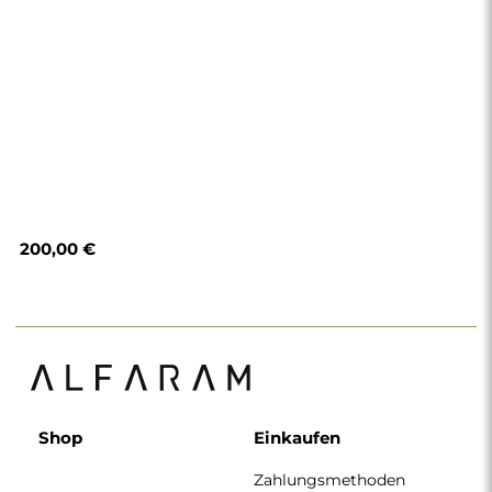
Zahlungsmethoden
Lieferung
Häufig gestellte Fragen
Rückerstattung und
Reklamation
AGB
Datenschutzerklärung
Impressum
Über uns
Folgen Sie uns
Zusammenarbeit
Instagram
Kontakt
Facebook
Pinterest