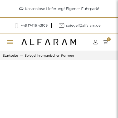
delivery_truck_speed
Kostenlose Lieferung! Eigener Fuhrpark!
+49 17416 43109
spiegel@alfaram.de
menu
0
Startseite
Spiegel in organischen Formen
Previous
Next