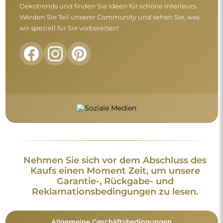
Allgemeine Geschäftsbedingungen
Rückgabe und Reklamationen
FAQ
Zusätzliche Informationen:
Die Spiegeldesigns, Fotos und Beschreibungen sind
urheberrechtlich geschützt. Alle Rechte vorbehalten ©
Alfaram sp. z o.o. Das Kopieren, der Verkauf oder die
Verbreitung der Designs, Fotos und Beschreibungen der
Spiegel ohne vorherige Zustimmung von © Alfaram sp. z o.o.
ist untersagt. Jede widerrechtliche Nutzung von Inhalten, die
geistiges Eigentum darstellen (insbesondere zu
Erwerbszwecken), stellt eine Straftat dar.