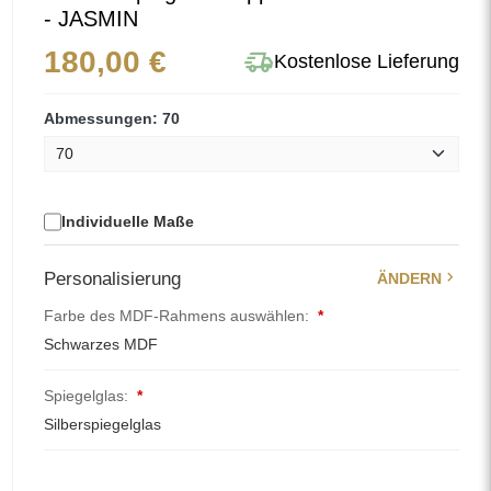
- JASMIN
delivery_truck_speed
180,00 €
Kostenlose Lieferung
Abmessungen: 70
Individuelle Maße
chevron_right
Personalisierung
ÄNDERN
Farbe des MDF-Rahmens auswählen:
*
Schwarzes MDF
Spiegelglas:
*
Silberspiegelglas