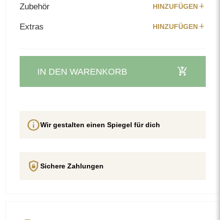
add
Zubehör
HINZUFÜGEN
add
Extras
HINZUFÜGEN
add_shopping_cart
IN DEN WARENKORB
info
Wir gestalten einen Spiegel für dich
shield_lock
Sichere Zahlungen