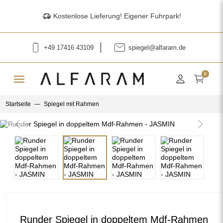
delivery_truck_speed
Kostenlose Lieferung! Eigener Fuhrpark!
+49 17416 43109
spiegel@alfaram.de
menu
0
Startseite
Spiegel mit Rahmen
Previous
Next
Runder Spiegel in doppeltem Mdf-Rahmen