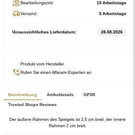
conveyor_belt
Bearbeitungszeit:
10 Arbeitstage
delivery_truck_speed
Versand:
5 Arbeitstage
Voraussichtliches Lieferdatum:
28.08.2026
Produkt vom Hersteller
phone_callback
Rufen Sie einen Alfaram-Experten an
Beschreibung
Artikeldetails
GPSR
Trusted Shops Reviews
Der äußere Rahmen des Spiegels ist 2,5 cm breit, der innere
Rahmen 2 cm breit.